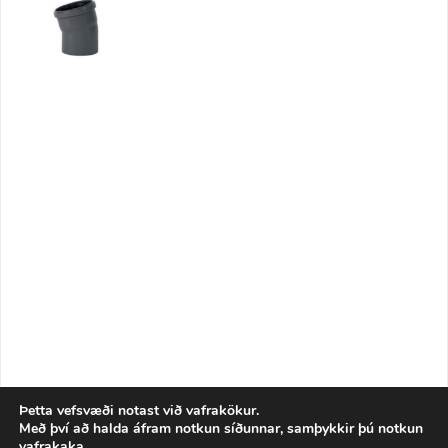
Þetta vefsvæði notast við vafrakökur.
Með því að halda áfram notkun síðunnar, samþykkir þú notkun
vafrakaka.