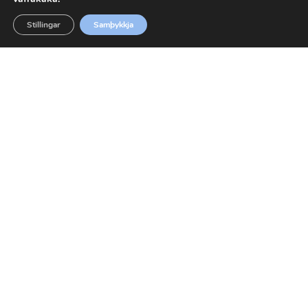
Stillingar
Samþykkja
Beygja 50mm 15° PP
67050001