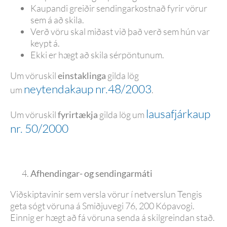
Kaupandi greiðir sendingarkostnað fyrir vörur
sem á að skila.
Verð vöru skal miðast við það verð sem hún var
keypt á.
Ekki er hægt að skila sérpöntunum.
Um vöruskil
einstaklinga
gilda lög
neytendakaup nr.48/2003
um
.
lausafjárkaup
Um vöruskil
fyrirtækja
gilda lög um
nr. 50/2000
Afhendingar- og sendingarmáti
Viðskiptavinir sem versla vörur í netverslun Tengis
geta sógt vöruna á Smiðjuvegi 76, 200 Kópavogi.
Einnig er hægt að fá vöruna senda á skilgreindan stað.