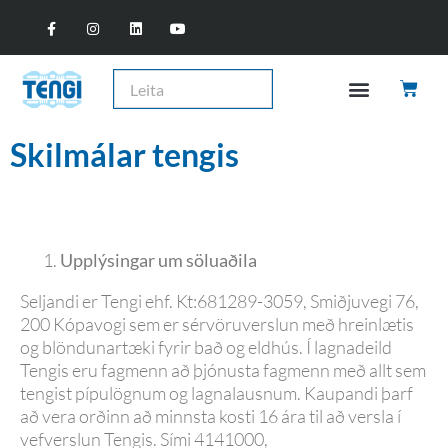
skilmálar tengis
Upplýsingar um söluaðila
Seljandi er Tengi ehf. Kt:681289-3059, Smiðjuvegi 76,
200 Kópavogi sem er sérvöruverslun með hreinlætis
og blöndunartæki fyrir bað og eldhús. Í lagnadeild
Tengis eru fagmenn að þjónusta fagmenn með allt sem
tengist pípulögnum og lagnalausnum. Kaupandi þarf
að vera orðinn að minnsta kosti 16 ára til að versla í
vefverslun Tengis. Sími 4141000,