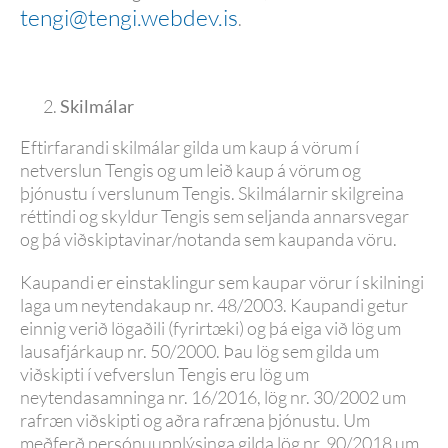
tengi@tengi.webdev.is
.
Skilmálar
Eftirfarandi skilmálar gilda um kaup á vörum í
netverslun Tengis og um leið kaup á vörum og
þjónustu í verslunum Tengis. Skilmálarnir skilgreina
réttindi og skyldur Tengis sem seljanda annarsvegar
og þá viðskiptavinar/notanda sem kaupanda vöru.
Kaupandi er einstaklingur sem kaupar vörur í skilningi
laga um neytendakaup nr. 48/2003. Kaupandi getur
einnig verið lögaðili (fyrirtæki) og þá eiga við lög um
lausafjárkaup nr. 50/2000. Þau lög sem gilda um
viðskipti í vefverslun Tengis eru lög um
neytendasamninga nr. 16/2016, lög nr. 30/2002 um
rafræn viðskipti og aðra rafræna þjónustu. Um
meðferð persónuupplýsinga gilda lög nr. 90/2018 um