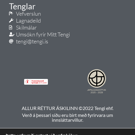
Tenglar
Vefverslun
Lagnadeild
Skilmálar
Umsókn fyrir Mitt Tengi
tengi@tengi.is
ALLUR RÉTTUR ÁSKILINN ©2022 Tengi ehf.
Verð á þessari síðu eru birt með fyrirvara um
innsláttarvillur.