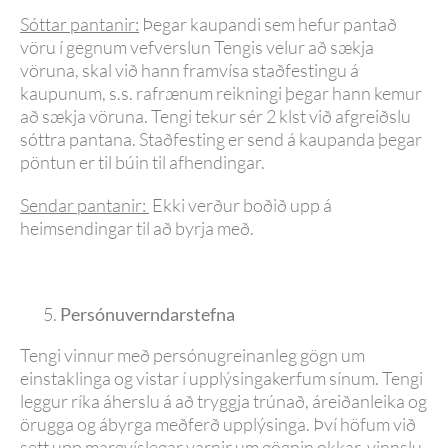
Sóttar pantanir:
Þegar kaupandi sem hefur pantað
vöru í gegnum vefverslun Tengis velur að sækja
vöruna, skal við hann framvísa staðfestingu á
kaupunum, s.s. rafrænum reikningi þegar hann kemur
að sækja vöruna. Tengi tekur sér 2 klst við afgreiðslu
sóttra pantana. Staðfesting er send á kaupanda þegar
pöntun er til búin til afhendingar.
Sendar pantanir:
Ekki verður boðið upp á
heimsendingar til að byrja með.
Persónuverndarstefna
Tengi vinnur með persónugreinanleg gögn um
einstaklinga og vistar í upplýsingakerfum sínum. Tengi
leggur ríka áherslu á að tryggja trúnað, áreiðanleika og
örugga og ábyrga meðferð upplýsinga. Því höfum við
sett upp margvíslegar varnir um gögnin okkar, vinnslu