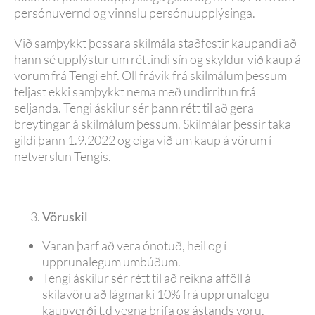
persónuvernd og vinnslu persónuupplýsinga.
Við samþykkt þessara skilmála staðfestir kaupandi að
hann sé upplýstur um réttindi sín og skyldur við kaup á
vörum frá Tengi ehf. Öll frávik frá skilmálum þessum
teljast ekki samþykkt nema með undirritun frá
seljanda. Tengi áskilur sér þann rétt til að gera
breytingar á skilmálum þessum. Skilmálar þessir taka
gildi þann 1.9.2022 og eiga við um kaup á vörum í
netverslun Tengis.
Vöruskil
Varan þarf að vera ónotuð, heil og í
upprunalegum umbúðum.
Tengi áskilur sér rétt til að reikna afföll á
skilavöru að lágmarki 10% frá upprunalegu
kaupverði t.d vegna þrifa og ástands vöru.