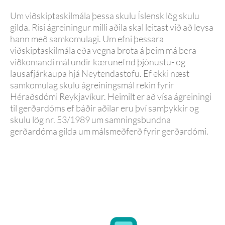
Um viðskiptaskilmála þessa skulu Íslensk lög skulu
gilda. Rísi ágreiningur milli aðila skal leitast við að leysa
hann með samkomulagi. Um efni þessara
viðskiptaskilmála eða vegna brota á þeim má bera
viðkomandi mál undir kærunefnd þjónustu- og
lausafjárkaupa hjá Neytendastofu. Ef ekki næst
samkomulag skulu ágreiningsmál rekin fyrir
Héraðsdómi Reykjavíkur. Heimilt er að vísa ágreiningi
til gerðardóms ef báðir aðilar eru því samþykkir og
skulu lög nr. 53/1989 um samningsbundna
gerðardóma gilda um málsmeðferð fyrir gerðardómi.