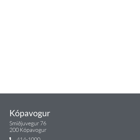
baðaðu þig í gæðunum
Tengi er sérvöruverslun með allt
sem tengist hreinlætis og
blöndunartækjum fyrir bað og
eldhús. Auk þess að bjóða allt
lagnaefni og fittings í lagnadeild
Tengis. Þar veita sérfræðingar
okkar ráðgjöf varðandi allt sem
tengist pípulögnum og
lagnalausnum.
Gæði - Þjónusta - Ábyrgð - það er
Tengi.
Kópavogur
Smiðjuvegur 76
200 Kópavogur
414-1000