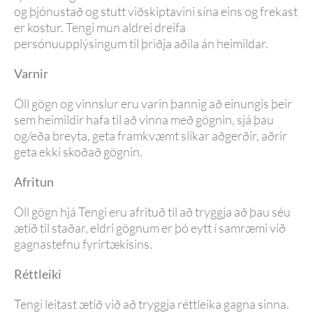
og þjónustað og stutt viðskiptavini sína eins og frekast
er kostur. Tengi mun aldrei dreifa
persónuupplýsingum til þriðja aðila án heimildar.
Varnir
Öll gögn og vinnslur eru varin þannig að einungis þeir
sem heimildir hafa til að vinna með gögnin, sjá þau
og/eða breyta, geta framkvæmt slíkar aðgerðir, aðrir
geta ekki skoðað gögnin.
Afritun
Öll gögn hjá Tengi eru afrituð til að tryggja að þau séu
ætíð til staðar, eldri gögnum er þó eytt í samræmi við
gagnastefnu fyrirtækisins.
Réttleiki
Tengi leitast ætíð við að tryggja réttleika gagna sinna.