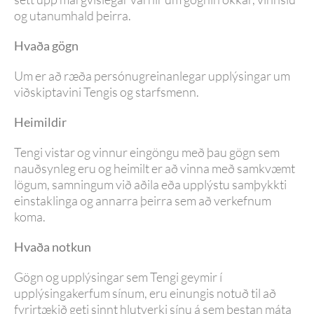
og utanumhald þeirra.
Hvaða gögn
Um er að ræða persónugreinanlegar upplýsingar um
viðskiptavini Tengis og starfsmenn.
Heimildir
Tengi vistar og vinnur eingöngu með þau gögn sem
nauðsynleg eru og heimilt er að vinna með samkvæmt
lögum, samningum við aðila eða upplýstu samþykkti
einstaklinga og annarra þeirra sem að verkefnum
koma.
Hvaða notkun
Gögn og upplýsingar sem Tengi geymir í
upplýsingakerfum sínum, eru einungis notuð til að
fyrirtækið geti sinnt hlutverki sínu á sem bestan máta