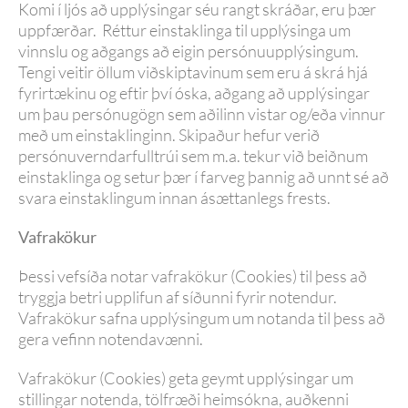
Komi í ljós að upplýsingar séu rangt skráðar, eru þær
uppfærðar. Réttur einstaklinga til upplýsinga um
vinnslu og aðgangs að eigin persónuupplýsingum.
Tengi veitir öllum viðskiptavinum sem eru á skrá hjá
fyrirtækinu og eftir því óska, aðgang að upplýsingar
um þau persónugögn sem aðilinn vistar og/eða vinnur
með um einstaklinginn. Skipaður hefur verið
persónuverndarfulltrúi sem m.a. tekur við beiðnum
einstaklinga og setur þær í farveg þannig að unnt sé að
svara einstaklingum innan ásættanlegs frests.
Vafrakökur
Þessi vefsíða notar vafrakökur (Cookies) til þess að
tryggja betri upplifun af síðunni fyrir notendur.
Vafrakökur safna upplýsingum um notanda til þess að
gera vefinn notendavænni.
Vafrakökur (Cookies) geta geymt upplýsingar um
stillingar notenda, tölfræði heimsókna, auðkenni