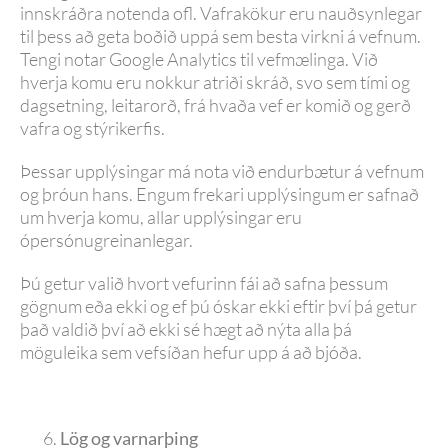
innskráðra notenda ofl. Vafrakökur eru nauðsynlegar
til þess að geta boðið uppá sem besta virkni á vefnum.
Tengi notar Google Analytics til vefmælinga. Við
hverja komu eru nokkur atriði skráð, svo sem tími og
dagsetning, leitarorð, frá hvaða vef er komið og gerð
vafra og stýrikerfis.
Þessar upplýsingar má nota við endurbætur á vefnum
og þróun hans. Engum frekari upplýsingum er safnað
um hverja komu, allar upplýsingar eru
ópersónugreinanlegar.
Þú getur valið hvort vefurinn fái að safna þessum
gögnum eða ekki og ef þú óskar ekki eftir því þá getur
það valdið því að ekki sé hægt að nýta alla þá
möguleika sem vefsíðan hefur upp á að bjóða.
Lög og varnarþing