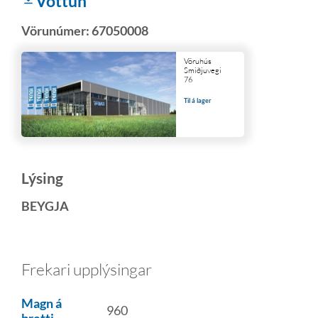
Vottun
Vörunúmer:
67050008
Vöruhús
Smiðjuvegi
76
Til á lager
Lýsing
BEYGJA
Frekari upplýsingar
Magn á
960
bretti