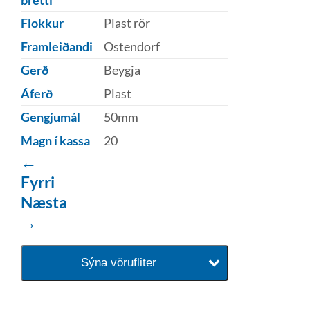
Flokkur
Plast rör
Framleiðandi
Ostendorf
Gerð
Beygja
Áferð
Plast
Gengjumál
50mm
Magn í kassa
20
←
Fyrri
Næsta
→
Sýna vörufliter