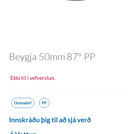
Beygja 50mm 87° PP
Ekki til í vefverslun.
Ostendorf
PP
Innskráðu þig til að sjá verð