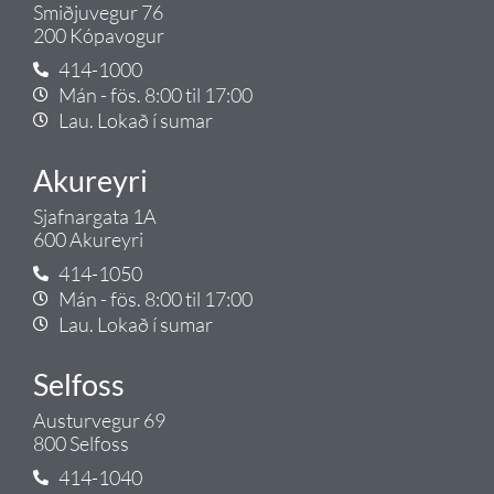
Smiðjuvegur 76
200 Kópavogur
414-1000
Mán - fös. 8:00 til 17:00
Lau. Lokað í sumar
Akureyri
Sjafnargata 1A
600 Akureyri
414-1050
Mán - fös. 8:00 til 17:00
Lau. Lokað í sumar
Selfoss
Austurvegur 69
800 Selfoss
414-1040