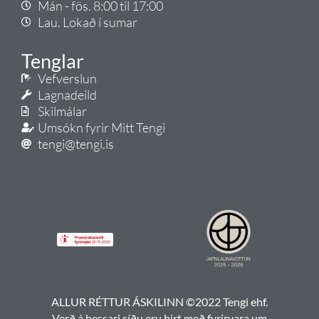
Mán - fös. 8:00 til 17:00
Lau. Lokað í sumar
Tenglar
Vefverslun
Lagnadeild
Skilmálar
Umsókn fyrir Mitt Tengi
tengi@tengi.is
ALLUR RÉTTUR ÁSKILINN ©2022 Tengi ehf.
Verð á þessari síðu eru birt með fyrirvara um