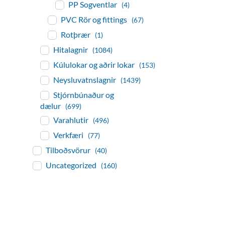
PP Sogventlar
(4)
PVC Rör og fittings
(67)
Rotþrær
(1)
Hitalagnir
(1084)
Kúlulokar og aðrir lokar
(153)
Neysluvatnslagnir
(1439)
Stjórnbúnaður og
dælur
(699)
Varahlutir
(496)
Verkfæri
(77)
Tilboðsvörur
(40)
Uncategorized
(160)