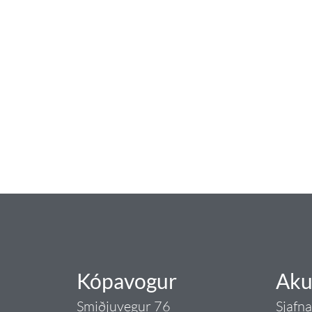
baðaðu þig í gæðu
Tengi er sérvöruverslun með allt sem te
og eldhús. Auk þess að bjóða allt lagnaefn
sérfræðingar okkar ráðgjöf varðandi al
Gæði - Þjónusta - Áby
Kópavogur
Aku
Smiðjuvegur 76
Sjafn