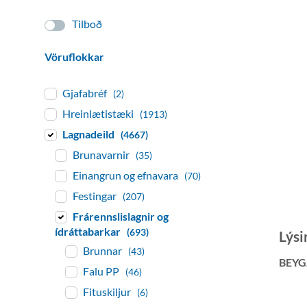
Tilboð
Vöruflokkar
Gjafabréf
(2)
Hreinlætistæki
(1913)
Lagnadeild
(4667)
Brunavarnir
(35)
Einangrun og efnavara
(70)
Festingar
(207)
Frárennslislagnir og
ídráttabarkar
(693)
Lýsi
Brunnar
(43)
BEYG
Falu PP
(46)
Fituskiljur
(6)