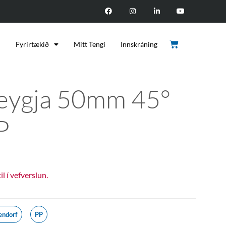
d
Fyrirtækið
Mitt Tengi
Innskráning
eygja 50mm 45°
P
til í vefverslun.
endorf
PP