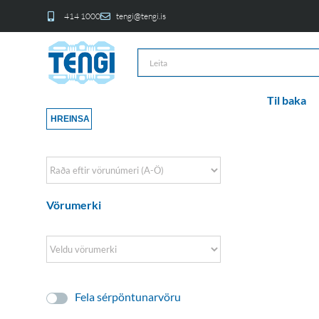
414 1000
tengi@tengi.is
Til baka
HREINSA
Sort Products
Vörumerki
Fela sérpöntunarvöru