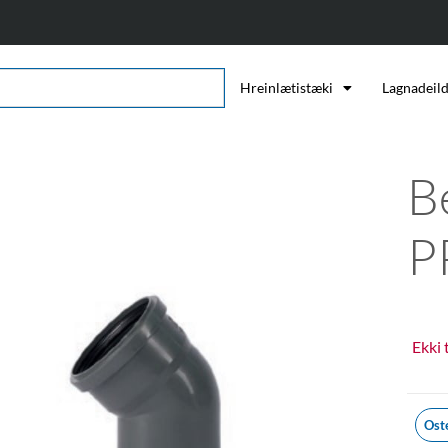
Hreinlætistæki
Lagnadeil
B
P
Ekki 
Ost