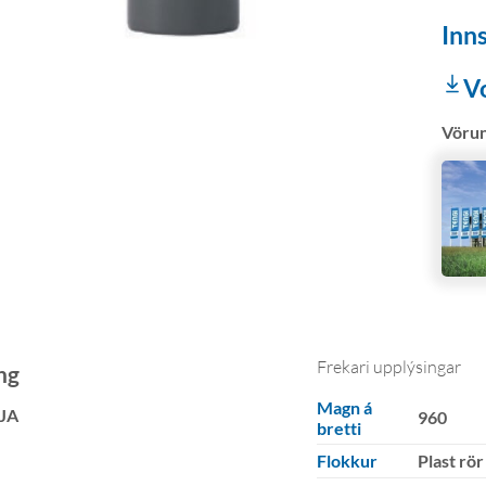
Inns
V
Vöru
Frekari upplýsingar
ng
Magn á
JA
960
bretti
Flokkur
Plast rör