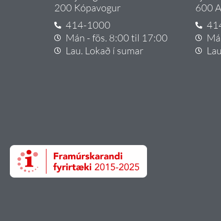
200 Kópavogur
600 A
414-1000
41
Mán - fös. 8:00 til 17:00
Mán
Lau. Lokað í sumar
Lau