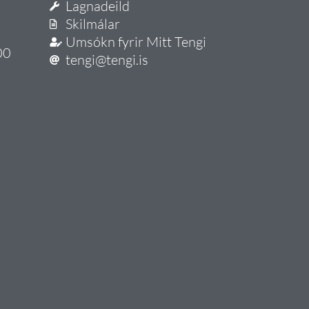
Lagnadeild
Skilmálar
Umsókn fyrir Mitt Tengi
00
tengi@tengi.is