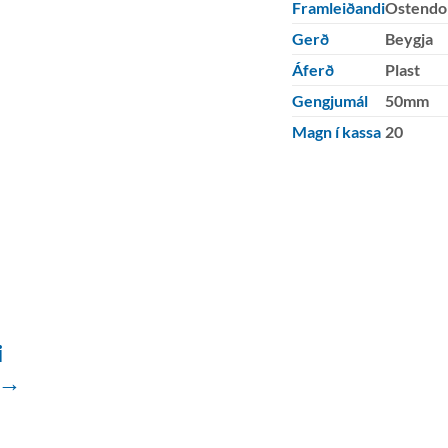
Framleiðandi
Ostendo
Gerð
Beygja
Áferð
Plast
Gengjumál
50mm
Magn í kassa
20
i
 →