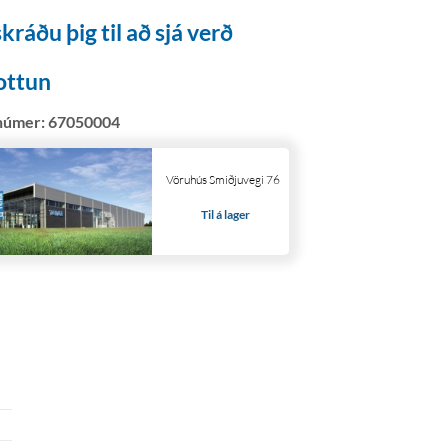
kráðu þig til að sjá verð
ottun
númer:
67050004
Vöruhús Smiðjuvegi 76
Til á lager