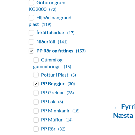
Göturör græn
KG2000
(72)
Hljóðeinangrandi
plast
(119)
Ídráttabarkar
(17)
Niðurföll
(141)
PP Rör og fittings
(157)
Gúmmí og
gúmmíhringir
(15)
Pottur í Plast
(5)
PP Beygjur
(30)
PP Greinar
(28)
PP Lok
(6)
← Fyrr
PP Minnkanir
(18)
Næsta
PP Múffur
(14)
PP Rör
(32)