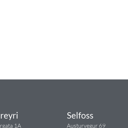
num
ngist hreinlætis og blöndunartækjum fyrir bað
i og fittings í lagnadeild Tengis. Þar veita
lt sem tengist pípulögnum og lagnalausnum.
rgð - það er Tengi.
reyri
Selfoss
argata 1A
Austurvegur 69