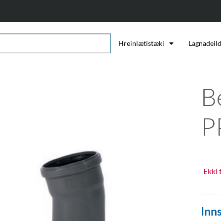
Hreinlætistæki
Lagnadeil
B
P
Ekki 
Inns