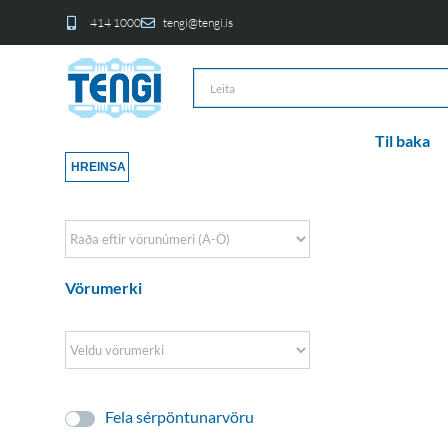
414 1000
tengi@tengi.is
Til baka
HREINSA
Sort Products
Vörumerki
Fela sérpöntunarvöru