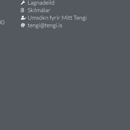
Lagnadeild
Skilmálar
Umsókn fyrir Mitt Tengi
00
tengi@tengi.is