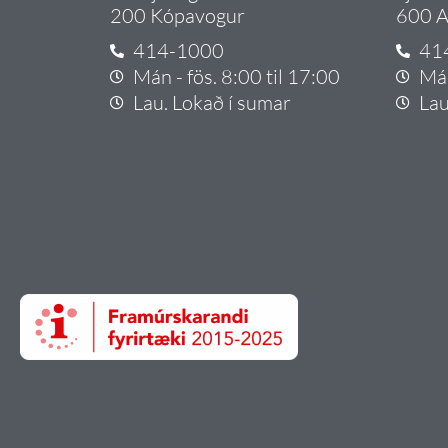
200 Kópavogur
600 A
414-1000
41
Mán - fös. 8:00 til 17:00
Mán
Lau. Lokað í sumar
Lau