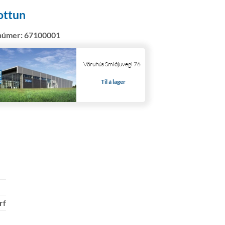
ottun
númer:
67100001
Vöruhús Smiðjuvegi 76
Til á lager
rf