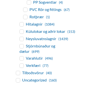
PP Sogventlar
(4)
PVC Rör og fittings
(67)
Rotþrær
(1)
Hitalagnir
(1084)
Kúlulokar og aðrir lokar
(153)
Neysluvatnslagnir
(1439)
Stjórnbúnaður og
dælur
(699)
Varahlutir
(496)
Verkfæri
(77)
Tilboðsvörur
(40)
Uncategorized
(160)