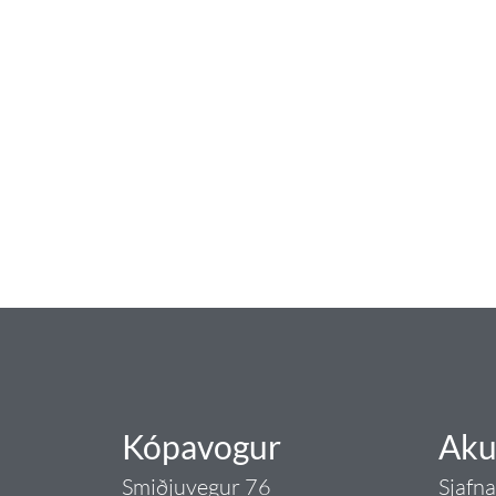
baðaðu þig í gæðu
Tengi er sérvöruverslun með allt sem te
og eldhús. Auk þess að bjóða allt lagnaefn
sérfræðingar okkar ráðgjöf varðandi al
Gæði - Þjónusta - Áby
Kópavogur
Aku
Smiðjuvegur 76
Sjafn