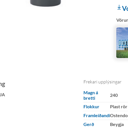
V
Vöru
Frekari upplýsingar
ng
Magn á
JA
240
bretti
Flokkur
Plast rör
Framleiðandi
Ostendo
Gerð
Beygja