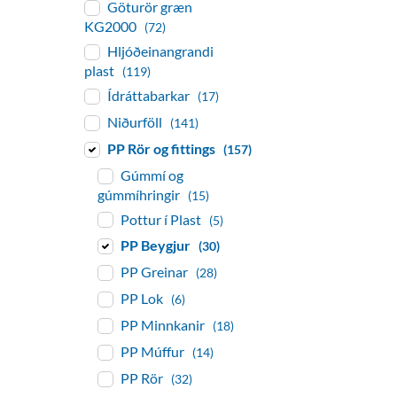
Göturör græn
KG2000
(72)
Hljóðeinangrandi
plast
(119)
Ídráttabarkar
(17)
Niðurföll
(141)
PP Rör og fittings
(157)
Gúmmí og
gúmmíhringir
(15)
Pottur í Plast
(5)
PP Beygjur
(30)
PP Greinar
(28)
PP Lok
(6)
PP Minnkanir
(18)
PP Múffur
(14)
PP Rör
(32)