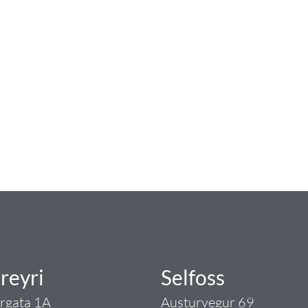
num
ngist hreinlætis og blöndunartækjum fyrir bað
i og fittings í lagnadeild Tengis. Þar veita
lt sem tengist pípulögnum og lagnalausnum.
rgð - það er Tengi.
reyri
Selfoss
argata 1A
Austurvegur 69