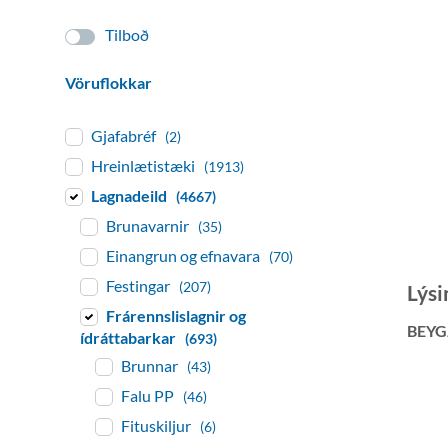
Tilboð
Vöruflokkar
Gjafabréf
(2)
Hreinlætistæki
(1913)
Lagnadeild
(4667)
Brunavarnir
(35)
Einangrun og efnavara
(70)
Festingar
(207)
Lýsi
Frárennslislagnir og
BEYG
ídráttabarkar
(693)
Brunnar
(43)
Falu PP
(46)
Fituskiljur
(6)