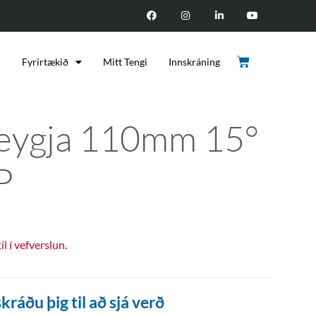
d
Fyrirtækið
Mitt Tengi
Innskráning
eygja 110mm 15°
P
til í vefverslun.
kráðu þig til að sjá verð