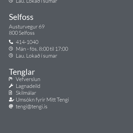
Lau. Lokað í sumar
Selfoss
Austurvegur 69
800 Selfoss
414-1040
Mán - fös. 8:00 til 17:00
Lau. Lokað í sumar
Tenglar
Vefverslun
Lagnadeild
Skilmálar
Umsókn fyrir Mitt Tengi
tengi@tengi.is