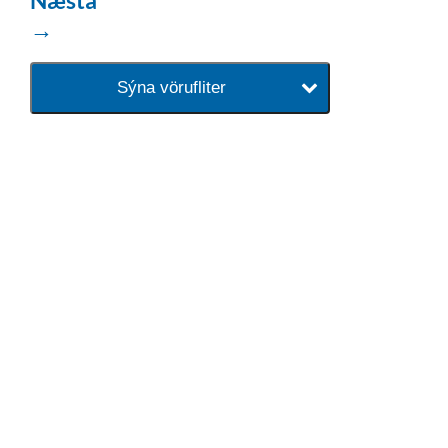
→
Sýna vörufliter
baðaðu þig í gæðunum
Tengi er sérvöruverslun með allt
sem tengist hreinlætis og
blöndunartækjum fyrir bað og
eldhús. Auk þess að bjóða allt
lagnaefni og fittings í lagnadeild
Tengis. Þar veita sérfræðingar
okkar ráðgjöf varðandi allt sem
tengist pípulögnum og
lagnalausnum.