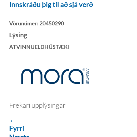
Innskráðu þig til að sjá verð
Vörunúmer:
20450290
Lýsing
ATVINNUELDHÚSTÆKI
Frekari upplýsingar
←
Fyrri
Næsta