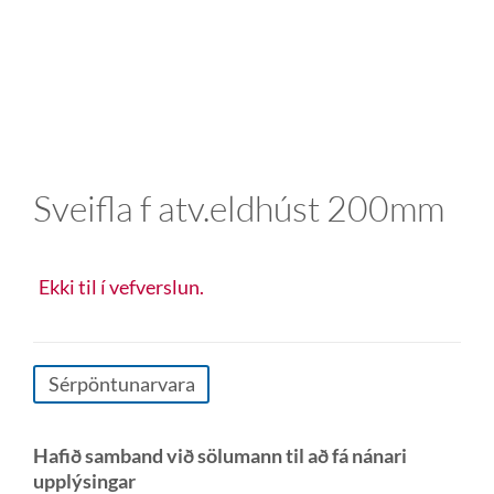
Sveifla f atv.eldhúst 200mm
Ekki til í vefverslun.
Sérpöntunarvara
Hafið samband við sölumann til að fá nánari
upplýsingar