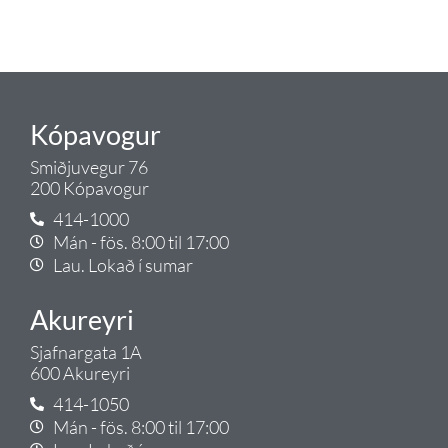
Gæði - Þjónusta - Ábyrgð - það er
Tengi.
Kópavogur
Smiðjuvegur 76
200 Kópavogur
414-1000
Mán - fös. 8:00 til 17:00
Lau. Lokað í sumar
Akureyri
Sjafnargata 1A
600 Akureyri
414-1050
Mán - fös. 8:00 til 17:00