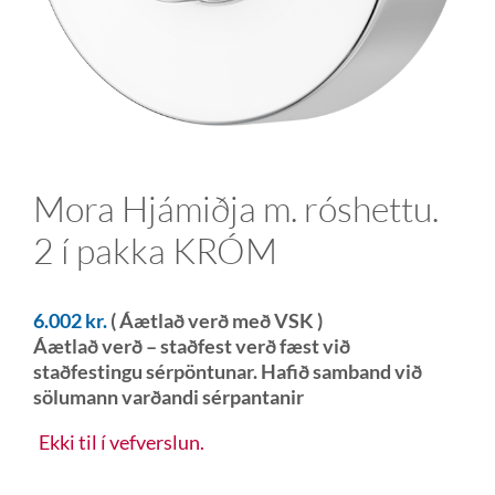
Mora Hjámiðja m. róshettu.
2 í pakka KRÓM
6.002
kr.
( Áætlað verð með VSK )
Áætlað verð – staðfest verð fæst við
staðfestingu sérpöntunar. Hafið samband við
sölumann varðandi sérpantanir
Ekki til í vefverslun.