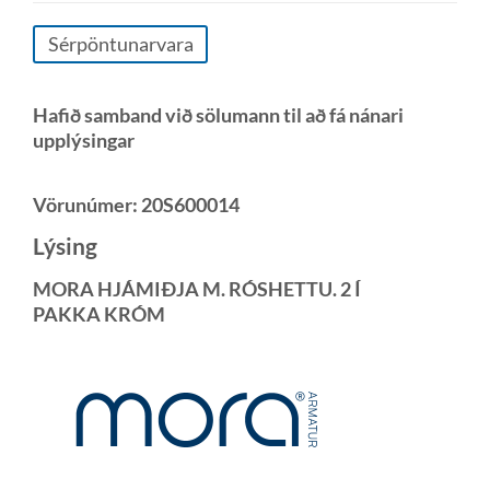
Sérpöntunarvara
Hafið samband við sölumann til að fá nánari
upplýsingar
Vörunúmer:
20S600014
Lýsing
MORA HJÁMIÐJA M. RÓSHETTU. 2 Í
PAKKA KRÓM