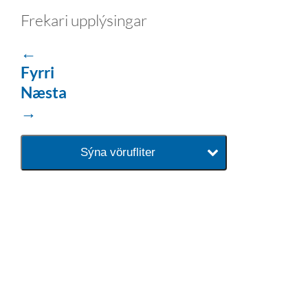
Frekari upplýsingar
←
Fyrri
Næsta
→
Sýna vörufliter
baðaðu þig í gæðunum
Tengi er sérvöruverslun með allt
sem tengist hreinlætis og
blöndunartækjum fyrir bað og