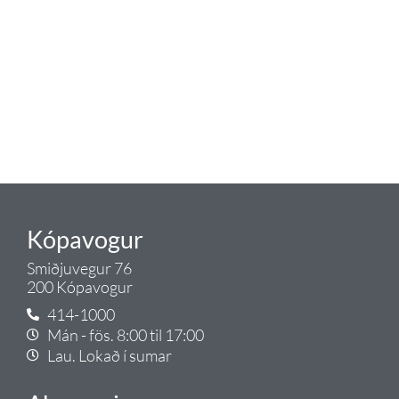
eldhús. Auk þess að bjóða allt
lagnaefni og fittings í lagnadeild
Tengis. Þar veita sérfræðingar
okkar ráðgjöf varðandi allt sem
tengist pípulögnum og
lagnalausnum.
Gæði - Þjónusta - Ábyrgð - það er
Tengi.
Kópavogur
Smiðjuvegur 76
200 Kópavogur
414-1000
Mán - fös. 8:00 til 17:00
Lau. Lokað í sumar