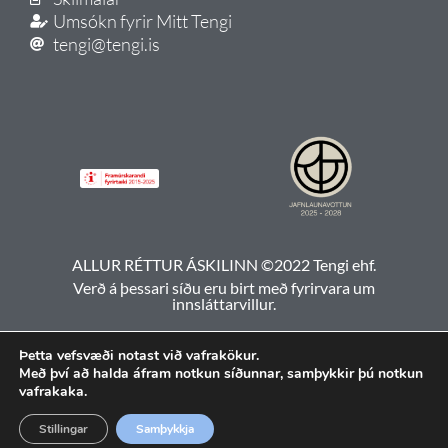
Umsókn fyrir Mitt Tengi
tengi@tengi.is
ALLUR RÉTTUR ÁSKILINN ©2022 Tengi ehf.
Verð á þessari síðu eru birt með fyrirvara um
innsláttarvillur.
Þetta vefsvæði notast við vafrakökur.
Með því að halda áfram notkun síðunnar, samþykkir þú notkun
vafrakaka.
Stillingar
Samþykkja