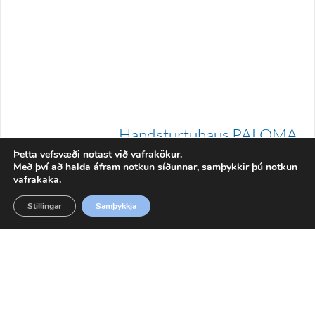
Handsturtuhaus PALOMA
bidet króm spray
Þetta vefsvæði notast við vafrakökur.
Með því að halda áfram notkun síðunnar, samþykkir þú notkun
5.147
kr.
41B0044200
vafrakaka.
Stillingar
Samþykkja
SETJA Í KÖRFU