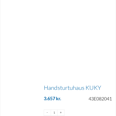
Handsturtuhaus KUKY
3.657
kr.
43E082041