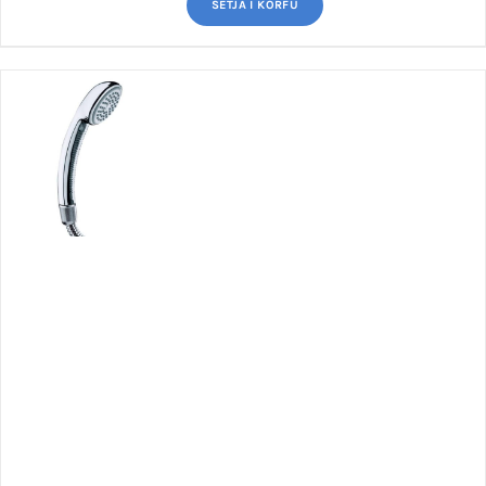
SETJA Í KÖRFU