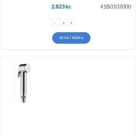
2.823
kr.
41B0102000
SETJA Í KÖRFU