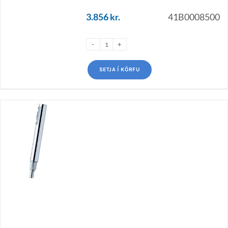
3.856
kr.
41B0008500
SETJA Í KÖRFU