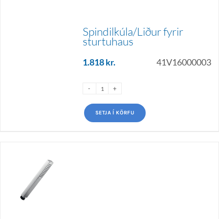
Spindilkúla/Liður fyrir
sturtuhaus
1.818
kr.
41V16000003
SETJA Í KÖRFU