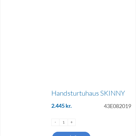
Handsturtuhaus SKINNY
2.445
kr.
43E082019