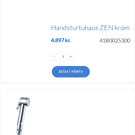
Handsturtuhaus ZEN króm
4.897
kr.
41B0025300
SETJA Í KÖRFU