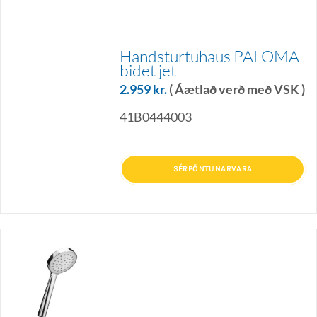
Handsturtuhaus PALOMA
bidet jet
2.959
kr.
( Áætlað verð með VSK )
41B0444003
SÉRPÖNTUNARVARA