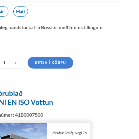
sini
Matt
anleg handsturta frá Bossini, með fimm stillingum.
SETJA Í KÖRFU
örublað
NI EN ISO Vottun
númer:
41B0007500
Vöruhús Smiðjuvegi 76