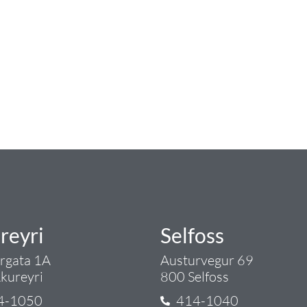
num
ngist hreinlætis og blöndunartækjum fyrir bað
i og fittings í lagnadeild Tengis. Þar veita
lt sem tengist pípulögnum og lagnalausnum.
rgð - það er Tengi.
reyri
Selfoss
argata 1A
Austurvegur 69
kureyri
800 Selfoss
4-1050
414-1040