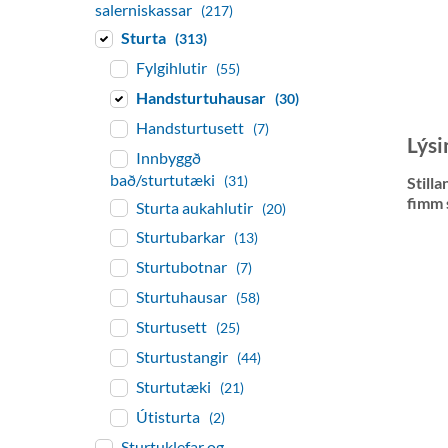
salerniskassar
(217)
Sturta
(313)
Fylgihlutir
(55)
Handsturtuhausar
(30)
Handsturtusett
(7)
Lýsi
Innbyggð
bað/sturtutæki
(31)
Still
fimm 
Sturta aukahlutir
(20)
Sturtubarkar
(13)
Sturtubotnar
(7)
Sturtuhausar
(58)
Sturtusett
(25)
Sturtustangir
(44)
Sturtutæki
(21)
Útisturta
(2)
Sturtuklefar og