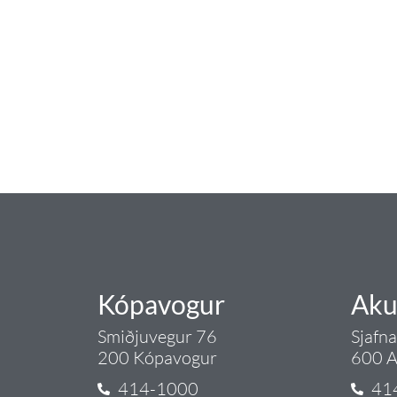
baðaðu þig í gæðu
Tengi er sérvöruverslun með allt sem te
og eldhús. Auk þess að bjóða allt lagnaefn
sérfræðingar okkar ráðgjöf varðandi al
Gæði - Þjónusta - Áby
Kópavogur
Aku
Smiðjuvegur 76
Sjafn
200 Kópavogur
600 A
414-1000
41