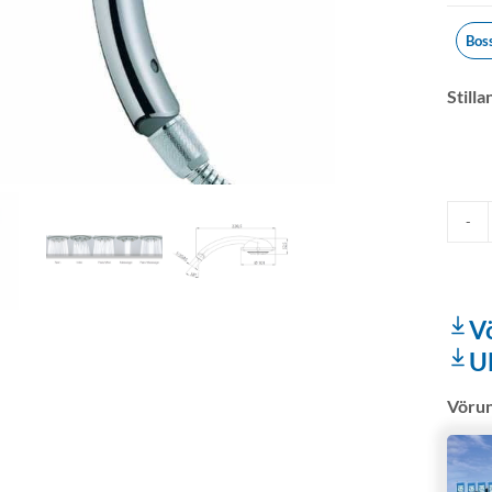
Bos
Still
V
U
Vöru