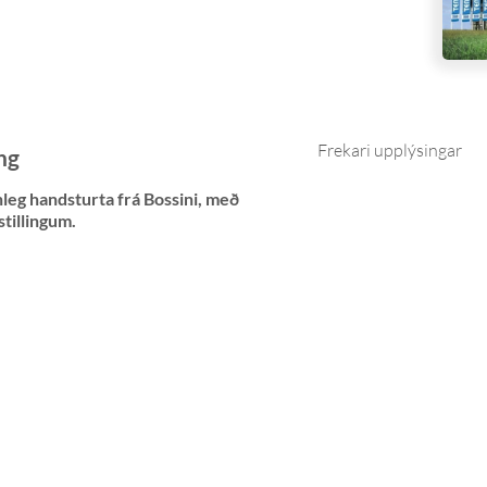
Frekari upplýsingar
ng
anleg handsturta frá Bossini, með
stillingum.