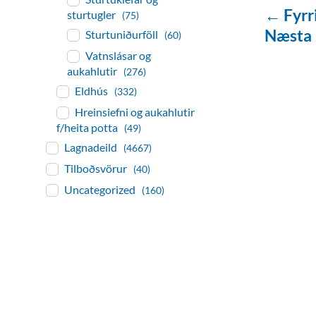
← Fyrr
sturtugler
(75)
Næsta
Sturtuniðurföll
(60)
Vatnslásar og
aukahlutir
(276)
Eldhús
(332)
Hreinsiefni og aukahlutir
f/heita potta
(49)
Lagnadeild
(4667)
Tilboðsvörur
(40)
Uncategorized
(160)