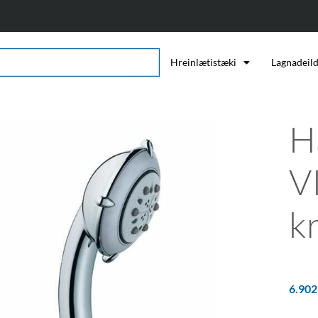
Hreinlætistæki
Lagnadeil
H
V
k
6.90