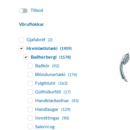
Tilboð
Vöruflokkar
Gjafabréf
(2)
Hreinlætistæki
(1909)
Baðherbergi
(1578)
Baðkör
(92)
Blöndunartæki
(176)
Fylgihlutir
(163)
Gólfniðurföll
(17)
Handklæðaofnar
(43)
Handlaugar
(129)
Innréttingar
(90)
Salerni og