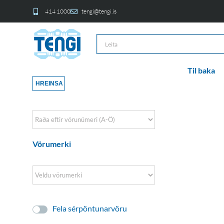
414 1000
tengi@tengi.is
Til baka
HREINSA
Sort Products
Vörumerki
Fela sérpöntunarvöru