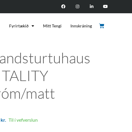
d
Fyrirtækið
Mitt Tengi
Innskráning
andsturtuhaus
ITALITY
róm/matt
2
kr.
Til í vefverslun