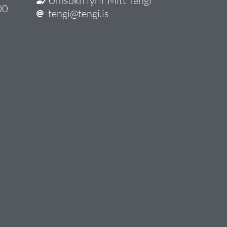
Umsókn fyrir Mitt Tengi
00
tengi@tengi.is