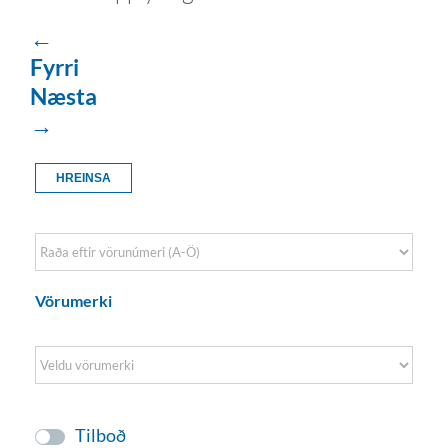
←
Fyrri
Næsta
→
HREINSA
Sort Products
Vörumerki
Tilboð