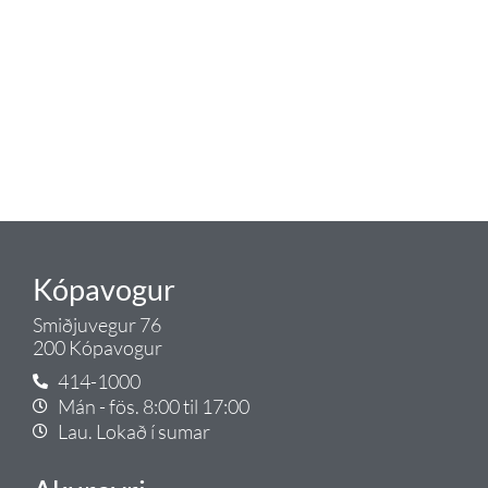
eldhús. Auk þess að bjóða allt
lagnaefni og fittings í lagnadeild
Tengis. Þar veita sérfræðingar
okkar ráðgjöf varðandi allt sem
tengist pípulögnum og
lagnalausnum.
Gæði - Þjónusta - Ábyrgð - það er
Tengi.
Kópavogur
Smiðjuvegur 76
200 Kópavogur
414-1000
Mán - fös. 8:00 til 17:00
Lau. Lokað í sumar