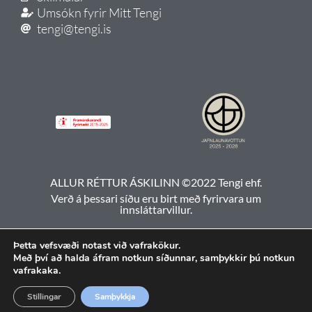
Umsókn fyrir Mitt Tengi
tengi@tengi.is
ALLUR RÉTTUR ÁSKILINN ©2022 Tengi ehf.
Verð á þessari síðu eru birt með fyrirvara um
innsláttarvillur.
Þetta vefsvæði notast við vafrakökur.
Með því að halda áfram notkun síðunnar, samþykkir þú notkun
vafrakaka.
Stillingar
Samþykkja