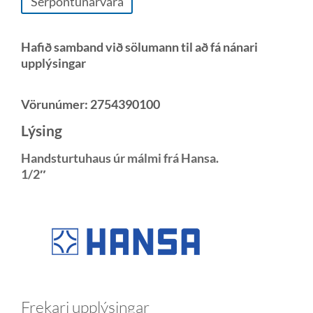
Sérpöntunarvara
Hafið samband við sölumann til að fá nánari
upplýsingar
Vörunúmer:
2754390100
Lýsing
Handsturtuhaus úr málmi frá Hansa.
1/2″
Frekari upplýsingar