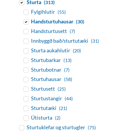
Sturta
(313)
Fylgihlutir
(55)
Handsturtuhausar
(30)
Handsturtusett
(7)
Innbyggð bað/sturtutæki
(31)
Sturta aukahlutir
(20)
Sturtubarkar
(13)
Sturtubotnar
(7)
Sturtuhausar
(58)
Sturtusett
(25)
Sturtustangir
(44)
Sturtutæki
(21)
Útisturta
(2)
Sturtuklefar og sturtugler
(75)