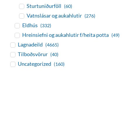
Sturtuniðurföll
(60)
Vatnslásar og aukahlutir
(276)
Eldhús
(332)
Hreinsiefni og aukahlutir f/heita potta
(49)
Lagnadeild
(4665)
Tilboðsvörur
(40)
Uncategorized
(160)
baðaðu þig í gæðunum
Tengi er sérvöruverslun með allt
sem tengist hreinlætis og
blöndunartækjum fyrir bað og