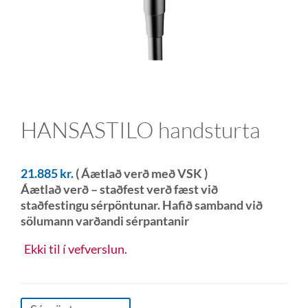
HANSASTILO handsturta
21.885
kr.
( Áætlað verð með VSK )
Áætlað verð – staðfest verð fæst við
staðfestingu sérpöntunar. Hafið samband við
sölumann varðandi sérpantanir
Ekki til í vefverslun.