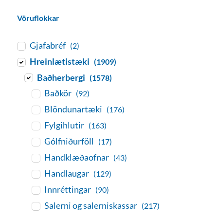
Vöruflokkar
Gjafabréf
(2)
Hreinlætistæki
(1909)
Baðherbergi
(1578)
Baðkör
(92)
Blöndunartæki
(176)
Fylgihlutir
(163)
Gólfniðurföll
(17)
Handklæðaofnar
(43)
Handlaugar
(129)
Innréttingar
(90)
Salerni og salerniskassar
(217)