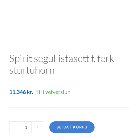
Spirit segullistasett f. ferk
sturtuhorn
11.346
kr.
Til í vefverslun
SETJA Í KÖRFU