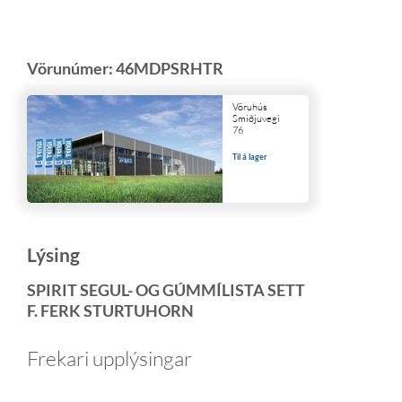
Vörunúmer:
46MDPSRHTR
Vöruhús
Smiðjuvegi
76
Til á lager
Lýsing
SPIRIT SEGUL- OG GÚMMÍLISTA SETT
F. FERK STURTUHORN
Frekari upplýsingar