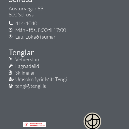
Austurvegur 69
800 Selfoss
414-1040
Mán - fös. 8:00 til 17:00
Lau. Lokað í sumar
Tenglar
Vefverslun
Lagnadeild
Skilmálar
Umsókn fyrir Mitt Tengi
tengi@tengi.is