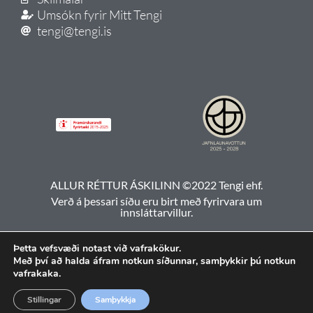
Umsókn fyrir Mitt Tengi
tengi@tengi.is
ALLUR RÉTTUR ÁSKILINN ©2022 Tengi ehf.
Verð á þessari síðu eru birt með fyrirvara um
innsláttarvillur.
Þetta vefsvæði notast við vafrakökur.
Með því að halda áfram notkun síðunnar, samþykkir þú notkun
vafrakaka.
Stillingar
Samþykkja