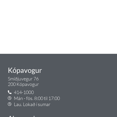
eldhús. Auk þess að bjóða allt
lagnaefni og fittings í lagnadeild
Tengis. Þar veita sérfræðingar
okkar ráðgjöf varðandi allt sem
tengist pípulögnum og
lagnalausnum.
Gæði - Þjónusta - Ábyrgð - það er
Tengi.
Kópavogur
Smiðjuvegur 76
200 Kópavogur
414-1000
Mán - fös. 8:00 til 17:00
Lau. Lokað í sumar