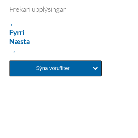
Frekari upplýsingar
←
Fyrri
Næsta
→
Sýna vörufliter
baðaðu þig í gæðunum
Tengi er sérvöruverslun með allt
sem tengist hreinlætis og
blöndunartækjum fyrir bað og