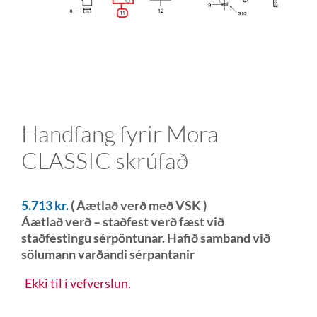
Handfang fyrir Mora
CLASSIC skrúfað
5.713
kr.
( Áætlað verð með VSK )
Áætlað verð – staðfest verð fæst við
staðfestingu sérpöntunar. Hafið samband við
sölumann varðandi sérpantanir
Ekki til í vefverslun.