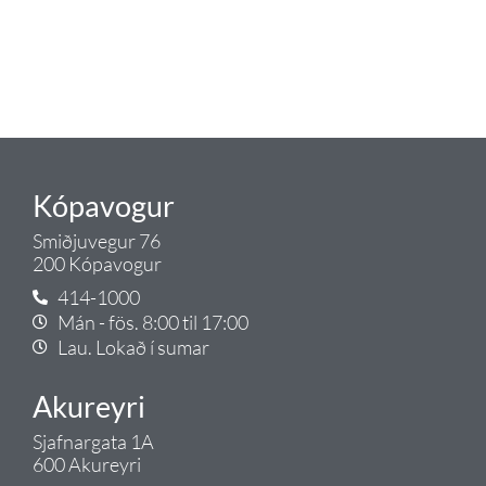
tengist pípulögnum og
lagnalausnum.
Gæði - Þjónusta - Ábyrgð - það er
Tengi.
Kópavogur
Smiðjuvegur 76
200 Kópavogur
414-1000
Mán - fös. 8:00 til 17:00
Lau. Lokað í sumar
Akureyri
Sjafnargata 1A
600 Akureyri