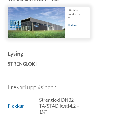
Vöruhús
Smiðjuvegi
76
Til á lager
Lýsing
STRENGLOKI
Frekari upplýsingar
Strengloki DN32
Flokkur
TA/STAD Kvs14,2 –
1¼"