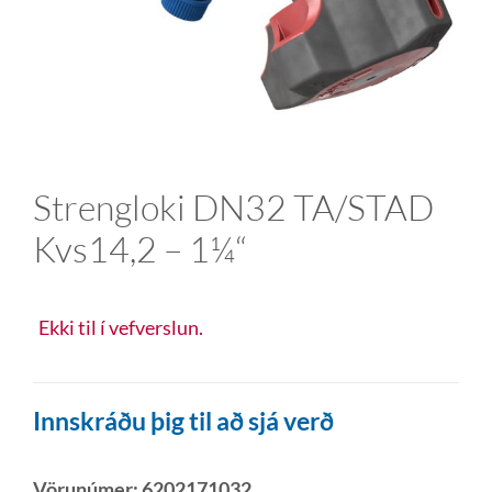
Strengloki DN32 TA/STAD
Kvs14,2 – 1¼“
Ekki til í vefverslun.
Innskráðu þig til að sjá verð
Vörunúmer:
6202171032