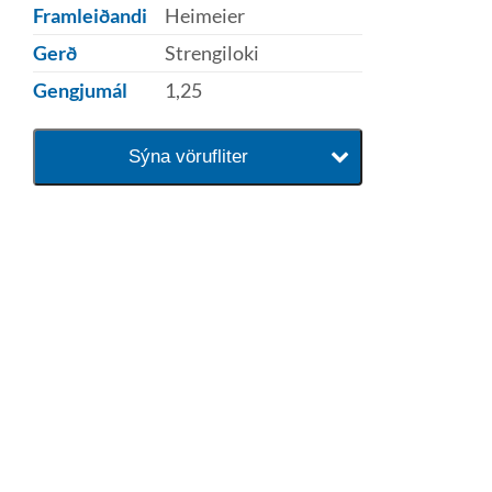
Framleiðandi
Heimeier
Gerð
Strengiloki
Gengjumál
1,25
Sýna vörufliter
baðaðu þig í gæðunum
Tengi er sérvöruverslun með allt
sem tengist hreinlætis og
blöndunartækjum fyrir bað og
eldhús. Auk þess að bjóða allt
lagnaefni og fittings í lagnadeild
Tengis. Þar veita sérfræðingar
okkar ráðgjöf varðandi allt sem