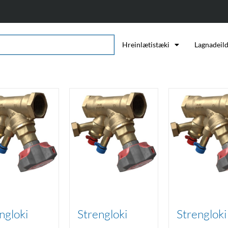
Hreinlætistæki
Lagnadeil
ngloki
Strengloki
Strengloki