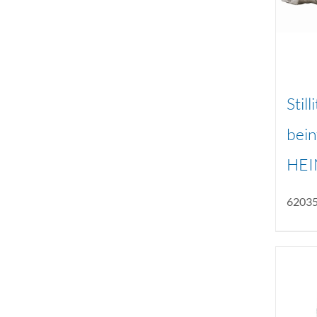
Still
bein
HEI
6203