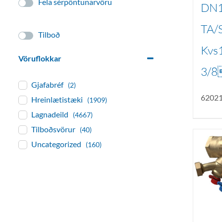
Fela sérpöntunarvöru
DN
TA/
Tilboð
Kvs1
Vöruflokkar
3/8
Gjafabréf
(2)
6202
Hreinlætistæki
(1909)
Lagnadeild
(4667)
Tilboðsvörur
(40)
Uncategorized
(160)