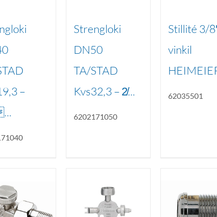
ngloki
Strengloki
Stillité 3/8
40
DN50
vinkil
STAD
TA/STAD
HEIMEIE
9,3 –
Kvs32,3 – 2̸...
62035501
...
6202171050
171040