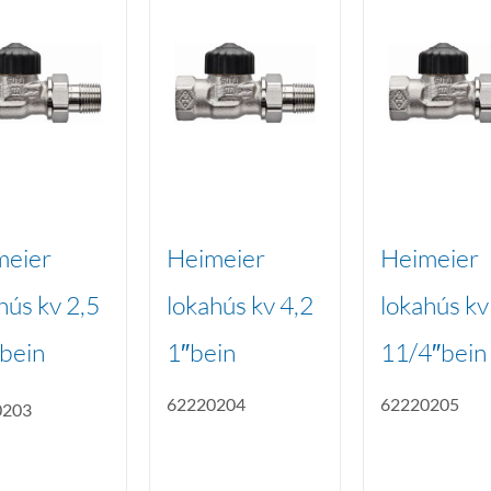
meier
Heimeier
Heimeier
hús kv 2,5
lokahús kv 4,2
lokahús kv
bein
1″bein
11/4″bein
62220204
62220205
0203