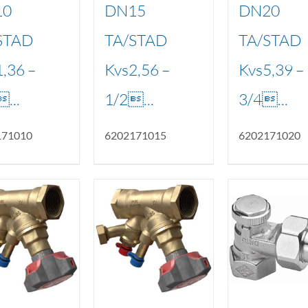
10
DN15
DN20
STAD
TA/STAD
TA/STAD
,36 –
Kvs2,56 –
Kvs5,39 –
...
1/2...
3/4...
171010
6202171015
6202171020