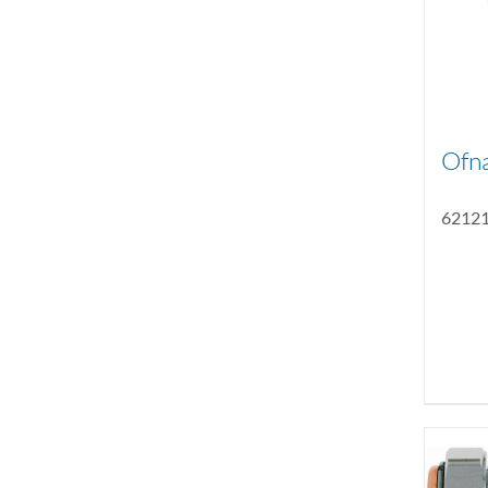
Ofna
6212