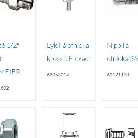
ité 1/2″
Lykill á ofnloka
Nippil á
t
kross f. F-exact
ofnloka 3/
MEIER
62053014
62121110
5602