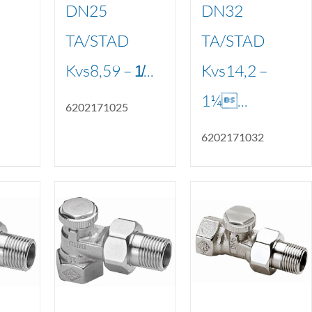
DN25
DN32
TA/STAD
TA/STAD
Kvs8,59 – 1̸...
Kvs14,2 –
1¼...
6202171025
6202171032