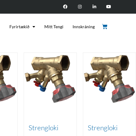
d
Fyrirtækið
Mitt Tengi
Innskráning
Strengloki
Strengloki