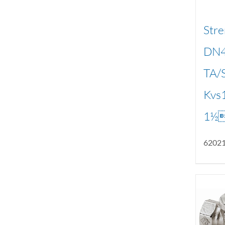
Stre
DN
TA/
Kvs1
1½
6202