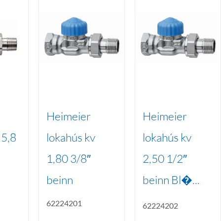
Heimeier
Heimeier
 5,8
lokahús kv
lokahús kv
1,80 3/8″
2,50 1/2″
beinn
beinn Bl�...
62224201
62224202