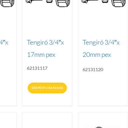
4″x
Tengiró 3/4″x
Tengiró 3/4″x
17mm pex
20mm pex
62131117
62131120
SÉRPÖNTUNARVARA