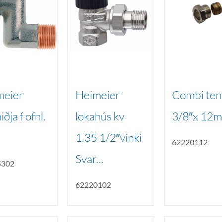
meier
Heimeier
Combi ten
ðja f ofnl.
lokahús kv
3/8″x 12
1,35 1/2″vinki
62220112
Svar...
5302
62220102