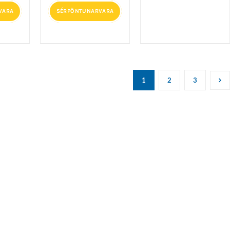
VARA
SÉRPÖNTUNARVARA
1
2
3