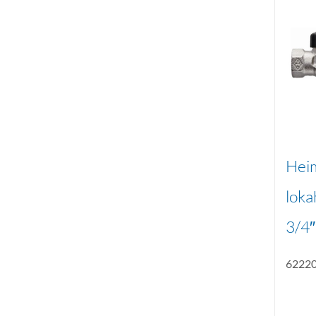
Hei
loka
3/4″
6222