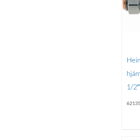
Hei
hjámi
1/2″
6213