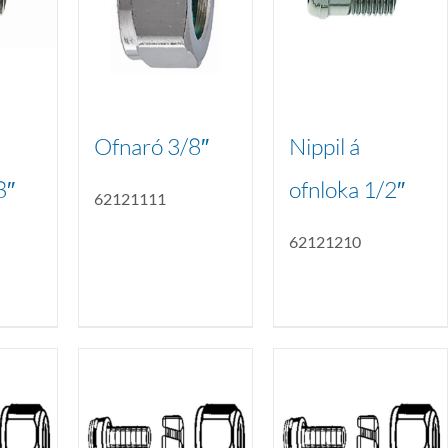
Ofnaró 3/8″
Nippil á
8″
ofnloka 1/2″
62121111
62121210