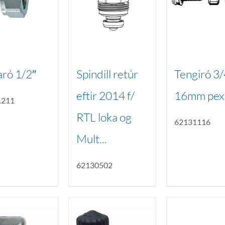
ró 1/2″
Spindill retúr
Tengiró 3/
eftir 2014 f/
16mm pex
1211
RTL loka og
62131116
Mult...
62130502