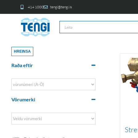
414 1000
tengi@tengi.is
HREINSA
Raða eftir
Sort Products
Vörumerki
Stre