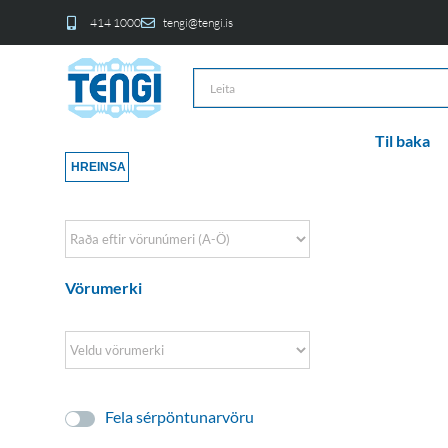
414 1000
tengi@tengi.is
Til baka
HREINSA
Sort Products
Vörumerki
Fela sérpöntunarvöru