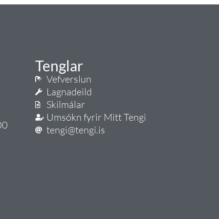
Tenglar
Vefverslun
Lagnadeild
Skilmálar
Umsókn fyrir Mitt Tengi
00
tengi@tengi.is