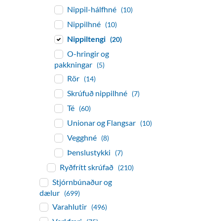
Nippil-hálfhné
(10)
Nippilhné
(10)
Nippiltengi
(20)
O-hringir og
pakkningar
(5)
Rör
(14)
Skrúfuð nippilhné
(7)
Té
(60)
Unionar og Flangsar
(10)
Vegghné
(8)
Þenslustykki
(7)
Ryðfrítt skrúfað
(210)
Stjórnbúnaður og
dælur
(699)
Varahlutir
(496)