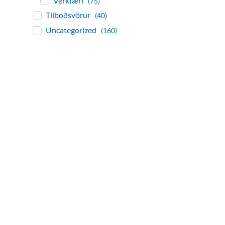
Verkfæri
(75)
Tilboðsvörur
(40)
Uncategorized
(160)
baðaðu þig í gæðu
Tengi er sérvöruverslun með allt sem te
og eldhús. Auk þess að bjóða allt lagnaefn
sérfræðingar okkar ráðgjöf varðandi al
Gæði - Þjónusta - Áby