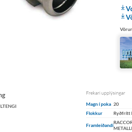
V
V
Vöru
Frekari upplýsingar
ng
Magn í poka
20
ILTENGI
Flokkur
Ryðfrítt
RACCOR
Framleiðandi
METALL