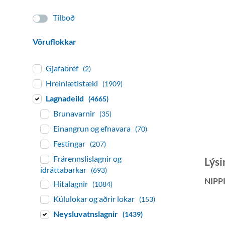
Tilboð
Vöruflokkar
Gjafabréf
(2)
Hreinlætistæki
(1909)
Lagnadeild
(4665)
Brunavarnir
(35)
Einangrun og efnavara
(70)
Festingar
(207)
Frárennslislagnir og
Lýsi
ídráttabarkar
(693)
NIPP
Hitalagnir
(1084)
Kúlulokar og aðrir lokar
(153)
Neysluvatnslagnir
(1439)