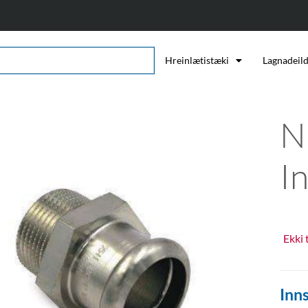
Hreinlætistæki
Lagnadeil
N
In
Ekki 
Inns