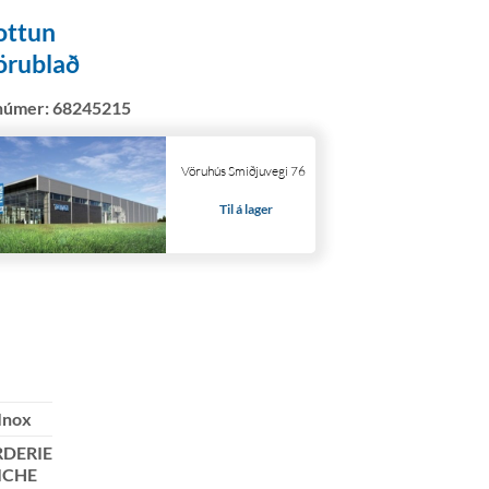
ottun
örublað
númer:
68245215
Vöruhús Smiðjuvegi 76
Til á lager
 Inox
DERIE
ICHE