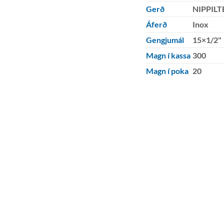
Gerð
NIPPILT
Áferð
Inox
Gengjumál
15×1/2"
Magn í kassa
300
Magn í poka
20