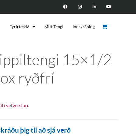
d
Fyrirtækið
Mitt Tengi
Innskráning
ippiltengi 15×1/2
ox ryðfrí
til í vefverslun.
kráðu þig til að sjá verð