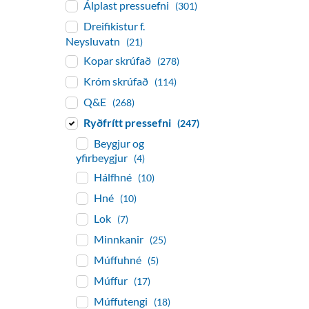
Álplast pressuefni
(301)
Dreifikistur f.
Neysluvatn
(21)
Kopar skrúfað
(278)
Króm skrúfað
(114)
Q&E
(268)
Ryðfrítt pressefni
(247)
Beygjur og
yfirbeygjur
(4)
Hálfhné
(10)
Hné
(10)
Lok
(7)
Minnkanir
(25)
Múffuhné
(5)
Múffur
(17)
Múffutengi
(18)