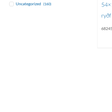
54×1
Uncategorized
(160)
ryðf
6824
baðaðu þig í gæðu
Tengi er sérvöruverslun með allt sem te
og eldhús. Auk þess að bjóða allt lagnaefn
sérfræðingar okkar ráðgjöf varðandi al