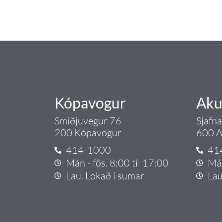
Gæði - Þjónusta - Áby
Kópavogur
Aku
Smiðjuvegur 76
Sjafn
200 Kópavogur
600 A
414-1000
41
Mán - fös. 8:00 til 17:00
Mán
Lau. Lokað í sumar
Lau