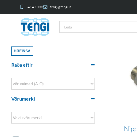
414 1000
tengi@tengi.is
HREINSA
Raða eftir
Sort Products
Vörumerki
Nipp