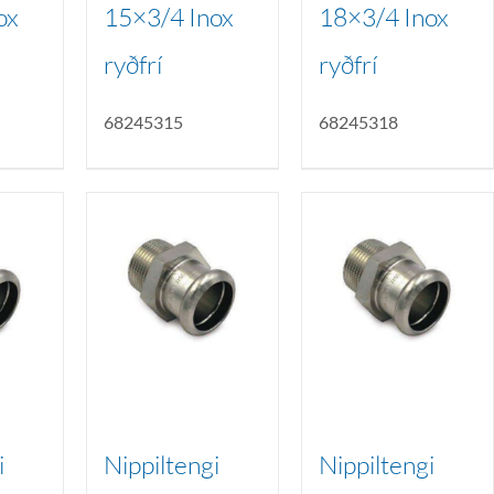
ox
15×3/4 Inox
18×3/4 Inox
ryðfrí
ryðfrí
68245315
68245318
i
Nippiltengi
Nippiltengi