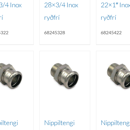
3/4 Inox
28×3/4 Inox
22×1″ Ino
rí
ryðfrí
ryðfrí
5322
68245328
68245422
iltengi
Nippiltengi
Nippilteng