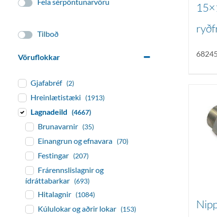
Fela sérpöntunarvöru
15×
ryðf
Tilboð
6824
Vöruflokkar
Gjafabréf
(2)
Hreinlætistæki
(1913)
Lagnadeild
(4667)
Brunavarnir
(35)
Einangrun og efnavara
(70)
Festingar
(207)
Frárennslislagnir og
ídráttabarkar
(693)
Hitalagnir
(1084)
Nipp
Kúlulokar og aðrir lokar
(153)