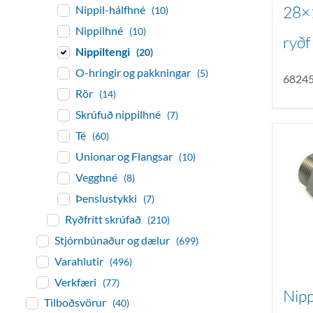
28×1
Nippil-hálfhné
(10)
Nippilhné
(10)
ryðf
Nippiltengi
(20)
O-hringir og pakkningar
(5)
6824
Rör
(14)
Skrúfuð nippilhné
(7)
Té
(60)
Unionar og Flangsar
(10)
Vegghné
(8)
Þenslustykki
(7)
Ryðfrítt skrúfað
(210)
Stjórnbúnaður og dælur
(699)
Varahlutir
(496)
Verkfæri
(77)
Nipp
Tilboðsvörur
(40)