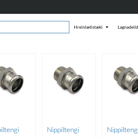
Hreinlætistæki
Lagnadeil
iltengi
Nippiltengi
Nippilteng