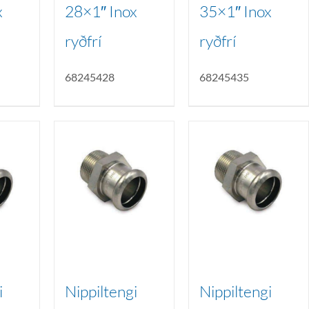
x
28×1″ Inox
35×1″ Inox
ryðfrí
ryðfrí
68245428
68245435
i
Nippiltengi
Nippiltengi