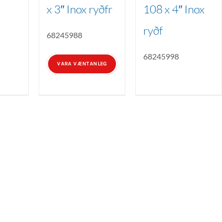
x 3″ Inox ryðfr
108 x 4″ Inox
ryðf
68245988
68245998
VARA VÆNTANLEG