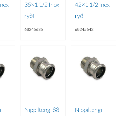
Inox
35×1 1/2 Inox
42×1 1/2 Inox
ryðf
ryðf
68245635
68245642
i
Nippiltengi 88
Nippiltengi