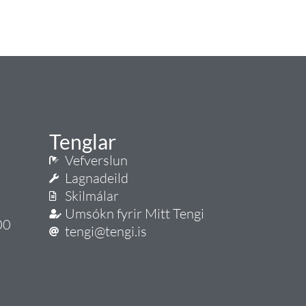
Tenglar
Vefverslun
Lagnadeild
Skilmálar
Umsókn fyrir Mitt Tengi
00
tengi@tengi.is