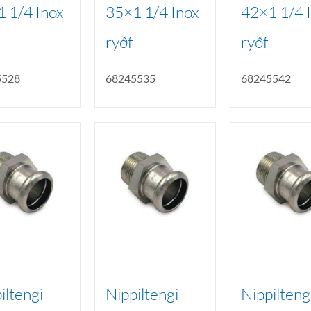
 1/4 Inox
35×1 1/4 Inox
42×1 1/4 
ryðf
ryðf
5528
68245535
68245542
iltengi
Nippiltengi
Nippilteng