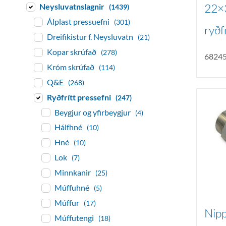
22×
Neysluvatnslagnir
(1439)
Álplast pressuefni
(301)
ryðf
Dreifikistur f. Neysluvatn
(21)
Kopar skrúfað
(278)
6824
Króm skrúfað
(114)
Q&E
(268)
Ryðfrítt pressefni
(247)
Beygjur og yfirbeygjur
(4)
Hálfhné
(10)
Hné
(10)
Lok
(7)
Minnkanir
(25)
Múffuhné
(5)
Múffur
(17)
Nipp
Múffutengi
(18)