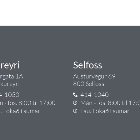
rgð - það er Tengi.
reyri
Selfoss
argata 1A
Austurvegur 69
kureyri
800 Selfoss
4-1050
414-1040
 - fös. 8:00 til 17:00
Mán - fös. 8:00 til 17:
. Lokað í sumar
Lau. Lokað í sumar