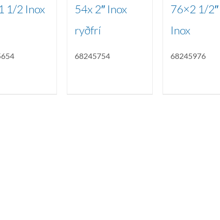
 1/2 Inox
54x 2″ Inox
76×2 1/2″
ryðfrí
Inox
5654
68245754
68245976
num
ngist hreinlætis og blöndunartækjum fyrir bað
i og fittings í lagnadeild Tengis. Þar veita
lt sem tengist pípulögnum og lagnalausnum.