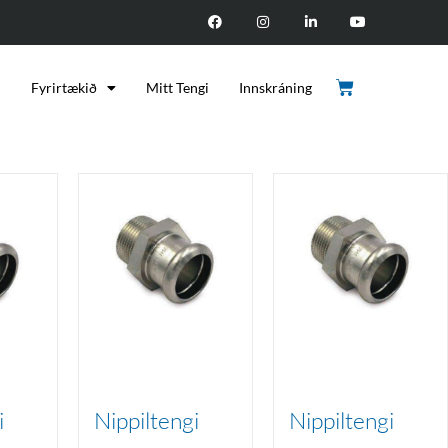
d
Fyrirtækið
Mitt Tengi
Innskráning
i
Nippiltengi
Nippiltengi