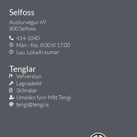
Selfoss
Austurvegur 69
800 Selfoss
414-1040
Mán - fös. 8:00 til 17:00
Lau. Lokað í sumar
Tenglar
Vefverslun
Lagnadeild
Skilmálar
Umsókn fyrir Mitt Tengi
tengi@tengi.is