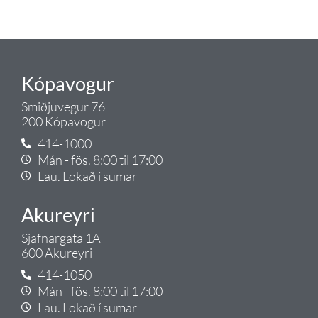
Gæði - Þjónusta - Ábyrgð - það er
Tengi.
Kópavogur
Smiðjuvegur 76
200 Kópavogur
414-1000
Mán - fös. 8:00 til 17:00
Lau. Lokað í sumar
Akureyri
Sjafnargata 1A
600 Akureyri
414-1050
Mán - fös. 8:00 til 17:00
Lau. Lokað í sumar