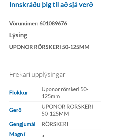
Innskráðu þig til að sjá verð
Vörunúmer:
601089676
Lýsing
UPONOR RÖRSKERI 50-125MM
Frekari upplýsingar
Uponor rörskeri 50-
Flokkur
125mm
UPONOR RÖRSKERI
Gerð
50-125MM
Gengjumál
RÖRSKERI
Magn í
1