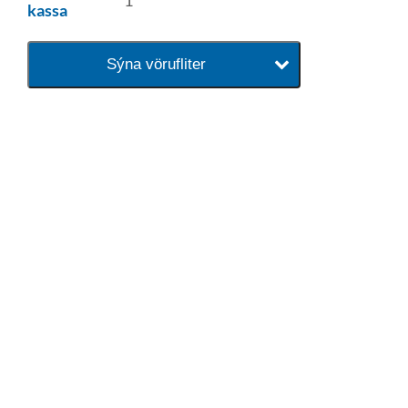
kassa
Sýna vörufliter
baðaðu þig í gæðunum
Tengi er sérvöruverslun með allt
sem tengist hreinlætis og
blöndunartækjum fyrir bað og
eldhús. Auk þess að bjóða allt
lagnaefni og fittings í lagnadeild
Tengis. Þar veita sérfræðingar
okkar ráðgjöf varðandi allt sem
tengist pípulögnum og
lagnalausnum.