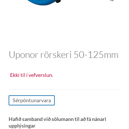
Uponor rörskeri 50-125mm
Ekki til í vefverslun.
Sérpöntunarvara
Hafið samband við sölumann til að fá nánari
upplýsingar