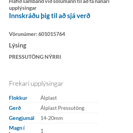
Hafið samband við sölumann til að fá nánari
upplýsingar
Innskráðu þig til að sjá verð
Vörunúmer:
601015764
Lýsing
PRESSUTÖNG NÝRRI
Frekari upplýsingar
Flokkur
Álplast
Gerð
Álplast Pressutöng
Gengjumál
14-20mm
Magn í
1