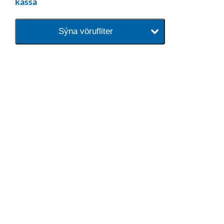
kassa
Sýna vörufliter
baðaðu þig í gæðunum
Tengi er sérvöruverslun með allt
sem tengist hreinlætis og
blöndunartækjum fyrir bað og
eldhús. Auk þess að bjóða allt
lagnaefni og fittings í lagnadeild
Tengis. Þar veita sérfræðingar
okkar ráðgjöf varðandi allt sem
tengist pípulögnum og
lagnalausnum.
Gæði - Þjónusta - Ábyrgð - það er