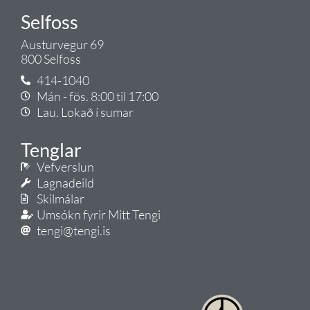
Selfoss
Austurvegur 69
800 Selfoss
414-1040
Mán - fös. 8:00 til 17:00
Lau. Lokað í sumar
Tenglar
Vefverslun
Lagnadeild
Skilmálar
Umsókn fyrir Mitt Tengi
tengi@tengi.is