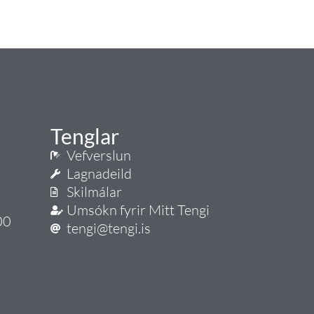
Tenglar
Vefverslun
Lagnadeild
Skilmálar
Umsókn fyrir Mitt Tengi
00
tengi@tengi.is