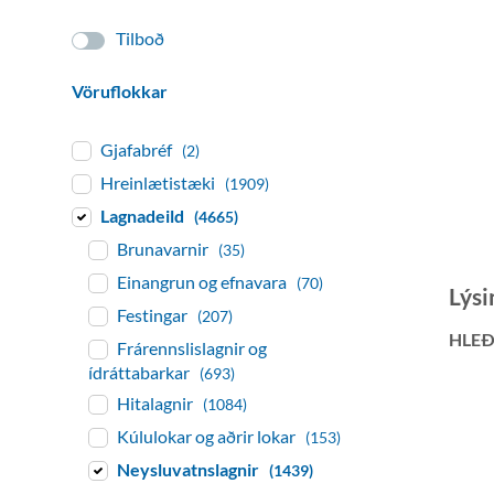
Tilboð
Vöruflokkar
Gjafabréf
(2)
Hreinlætistæki
(1909)
Lagnadeild
(4665)
Brunavarnir
(35)
Einangrun og efnavara
(70)
Lýsi
Festingar
(207)
HLEÐ
Frárennslislagnir og
ídráttabarkar
(693)
Hitalagnir
(1084)
Kúlulokar og aðrir lokar
(153)
Neysluvatnslagnir
(1439)