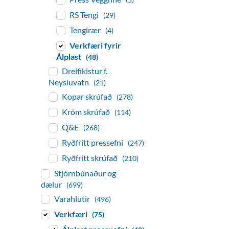
RS Tengi
(29)
Tengirær
(4)
Verkfæri fyrir
Álplast
(48)
Dreifikistur f.
Neysluvatn
(21)
Kopar skrúfað
(278)
Króm skrúfað
(114)
Q&E
(268)
Ryðfrítt pressefni
(247)
Ryðfrítt skrúfað
(210)
Stjórnbúnaður og
dælur
(699)
Varahlutir
(496)
Verkfæri
(75)