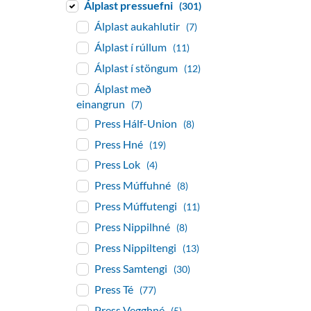
Álplast pressuefni
(301)
Álplast aukahlutir
(7)
Álplast í rúllum
(11)
Álplast í stöngum
(12)
Álplast með
einangrun
(7)
Press Hálf-Union
(8)
Press Hné
(19)
Press Lok
(4)
Press Múffuhné
(8)
Press Múffutengi
(11)
Press Nippilhné
(8)
Press Nippiltengi
(13)
Press Samtengi
(30)
Press Té
(77)
Press Vegghné
(5)