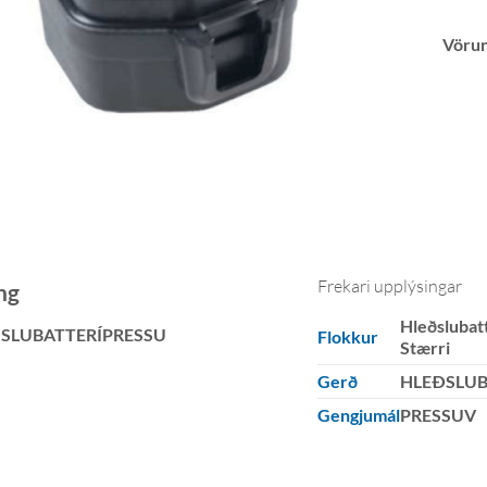
Vöru
Frekari upplýsingar
ng
Hleðslubatt
SLUBATTERÍPRESSU
Flokkur
Stærri
Gerð
HLEÐSLUB
Gengjumál
PRESSUV