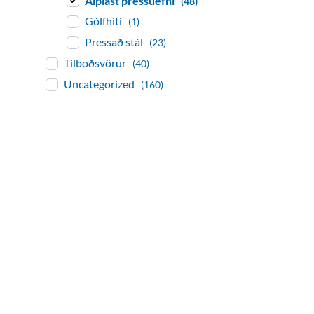
Álplast pressuefni
(48)
Gólfhiti
(1)
Pressað stál
(23)
Tilboðsvörur
(40)
Uncategorized
(160)
baðaðu þig í gæðu
Tengi er sérvöruverslun með allt sem te
og eldhús. Auk þess að bjóða allt lagnaefn
sérfræðingar okkar ráðgjöf varðandi al