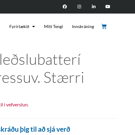
d
Fyrirtækið
Mitt Tengi
Innskráning
leðslubatterí
ressuv. Stærri
til í vefverslun.
kráðu þig til að sjá verð