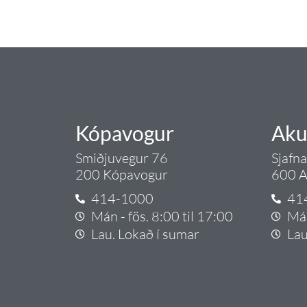
Gæði - Þjónusta - Áby
Kópavogur
Aku
Smiðjuvegur 76
Sjafn
200 Kópavogur
600 A
414-1000
41
Mán - fös. 8:00 til 17:00
Mán
Lau. Lokað í sumar
Lau