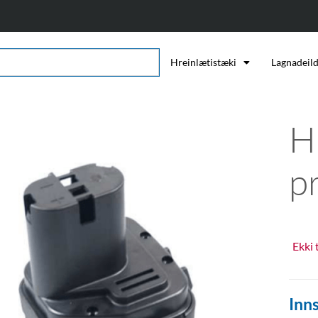
Hreinlætistæki
Lagnadeil
H
p
Ekki 
Inns