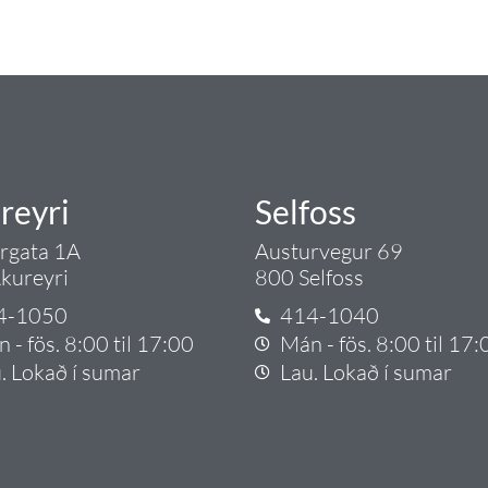
rgð - það er Tengi.
reyri
Selfoss
argata 1A
Austurvegur 69
kureyri
800 Selfoss
4-1050
414-1040
 - fös. 8:00 til 17:00
Mán - fös. 8:00 til 17:
. Lokað í sumar
Lau. Lokað í sumar