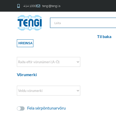
414 1000
tengi@tengi.is
Til baka
HREINSA
Sort Products
Vörumerki
Fela sérpöntunarvöru