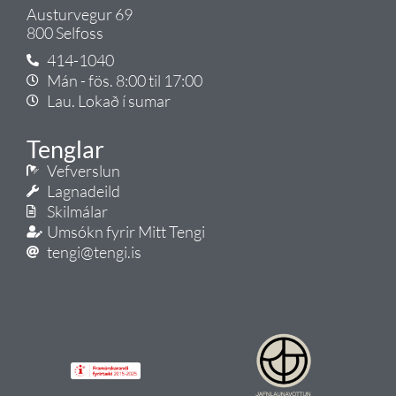
Austurvegur 69
800 Selfoss
414-1040
Mán - fös. 8:00 til 17:00
Lau. Lokað í sumar
Tenglar
Vefverslun
Lagnadeild
Skilmálar
Umsókn fyrir Mitt Tengi
tengi@tengi.is