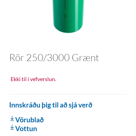
Rör 250/3000 Grænt
Ekki til í vefverslun.
Innskráðu þig til að sjá verð
Vörublað
Vottun