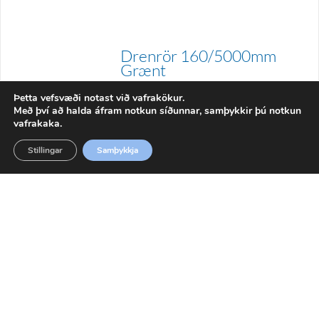
Drenrör 160/5000mm
Grænt
Þetta vefsvæði notast við vafrakökur.
67163500
Með því að halda áfram notkun síðunnar, samþykkir þú notkun
vafrakaka.
Stillingar
Samþykkja