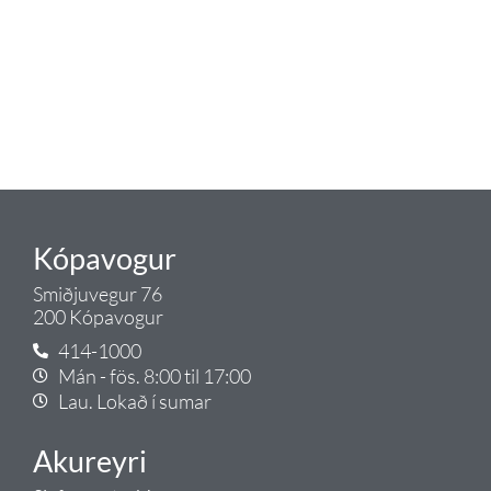
Tengis. Þar veita sérfræðingar
okkar ráðgjöf varðandi allt sem
tengist pípulögnum og
lagnalausnum.
Gæði - Þjónusta - Ábyrgð - það er
Tengi.
Kópavogur
Smiðjuvegur 76
200 Kópavogur
414-1000
Mán - fös. 8:00 til 17:00
Lau. Lokað í sumar
Akureyri