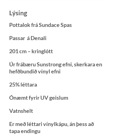
Lýsing
Pottalok frá Sundace Spas
Passar á Denali
201 cm – kringlótt
Úr frábæru Sunstrong efni, skerkara en
hefðbundið vínyl efni
25% léttara
Ónæmt fyrir UV geislum
Vatnshelt
Er með léttari vínylkápu, án þess að
tapa endingu