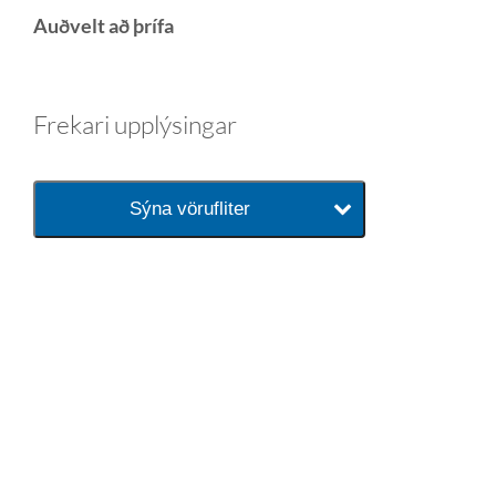
Auðvelt að þrífa
Frekari upplýsingar
Sýna vörufliter
baðaðu þig í gæðunum
Tengi er sérvöruverslun með allt
sem tengist hreinlætis og
blöndunartækjum fyrir bað og
eldhús. Auk þess að bjóða allt
lagnaefni og fittings í lagnadeild