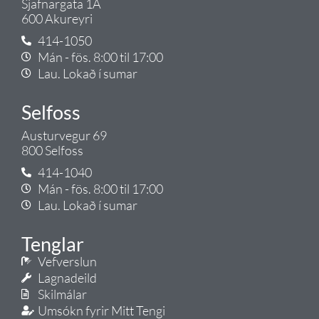
Sjafnargata 1A
600 Akureyri
414-1050
Mán - fös. 8:00 til 17:00
Lau. Lokað í sumar
Selfoss
Austurvegur 69
800 Selfoss
414-1040
Mán - fös. 8:00 til 17:00
Lau. Lokað í sumar
Tenglar
Vefverslun
Lagnadeild
Skilmálar
Umsókn fyrir Mitt Tengi