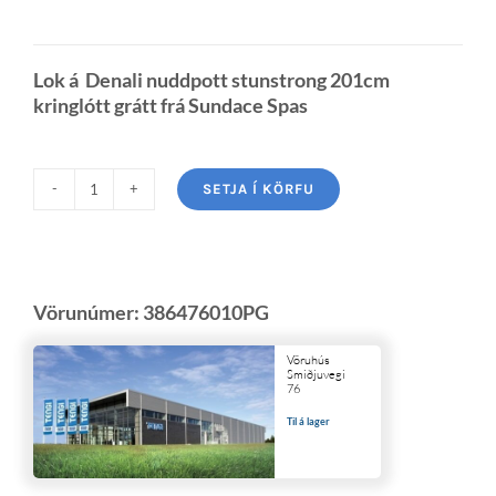
Lok á Denali nuddpott stunstrong 201cm
kringlótt grátt frá Sundace Spas
SETJA Í KÖRFU
Vörunúmer:
386476010PG
Vöruhús
Smiðjuvegi
76
Til á lager