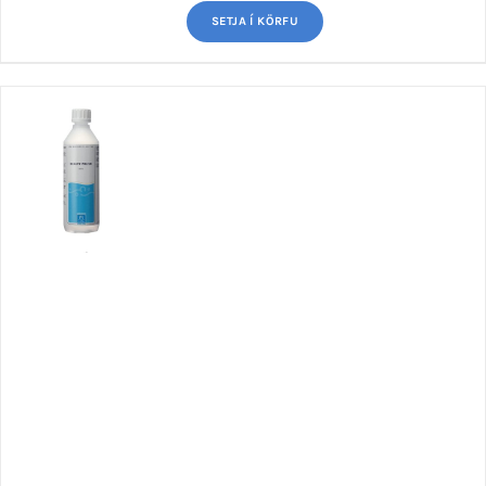
SETJA Í KÖRFU