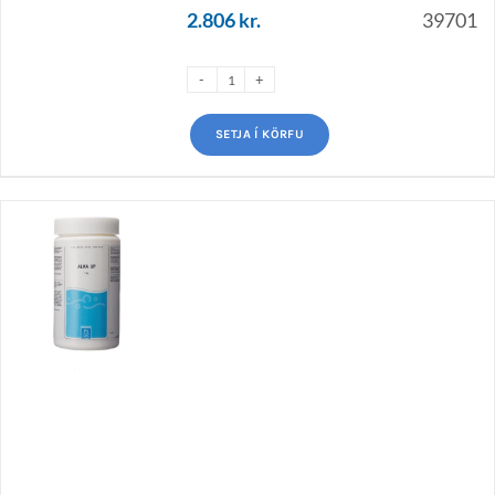
2.806
kr.
39701
SETJA Í KÖRFU