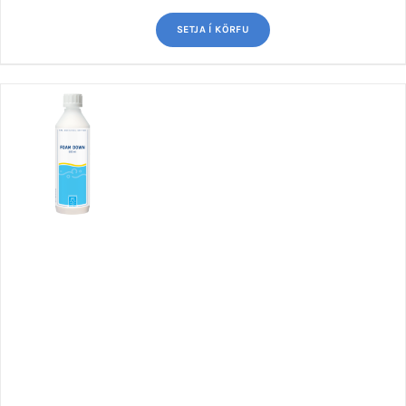
SETJA Í KÖRFU