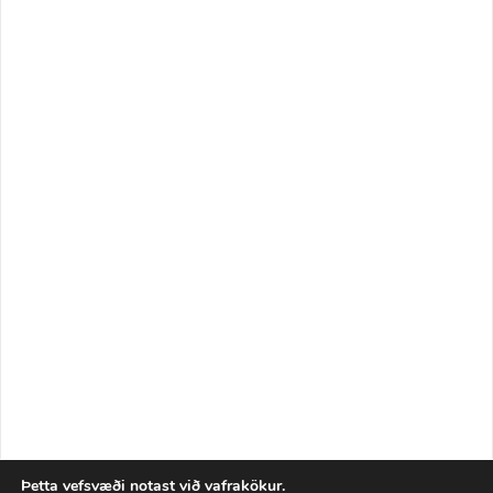
Þetta vefsvæði notast við vafrakökur.