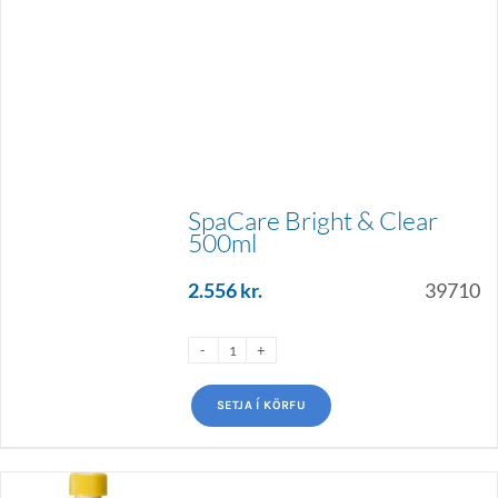
SpaCare Bright & Clear
500ml
2.556
kr.
39710
SETJA Í KÖRFU