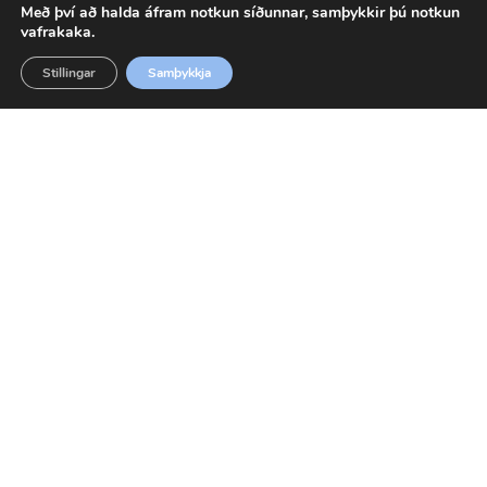
Með því að halda áfram notkun síðunnar, samþykkir þú notkun
vafrakaka.
SpaCare Alka up 1 kg
Stillingar
Samþykkja
3.238
kr.
39603
SETJA Í KÖRFU