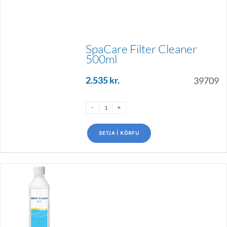
SpaCare Filter Cleaner
500ml
2.535
kr.
39709
SETJA Í KÖRFU