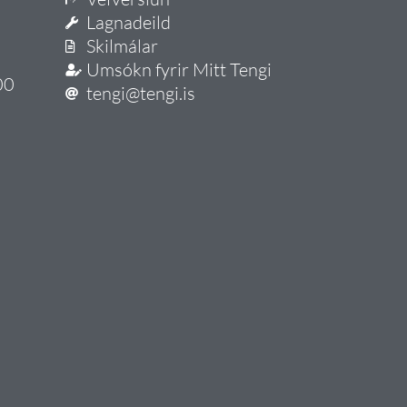
Lagnadeild
Skilmálar
Umsókn fyrir Mitt Tengi
00
tengi@tengi.is