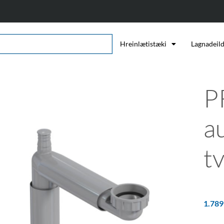
Hreinlætistæki
Lagnadeil
P
au
t
1.78