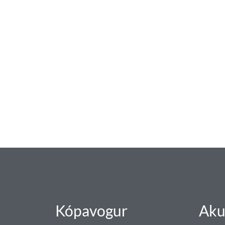
baðaðu þig í gæðu
Tengi er sérvöruverslun með allt sem te
og eldhús. Auk þess að bjóða allt lagnaefn
sérfræðingar okkar ráðgjöf varðandi al
Gæði - Þjónusta - Áby
Kópavogur
Aku