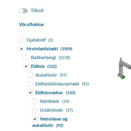
Tilboð
Vöruflokkar
Gjafabréf
(2)
Hreinlætistæki
(1909)
Baðherbergi
(1578)
Eldhús
(332)
Aukahlutir
(97)
Eldhúsblöndunartæki
(91)
Eldhúsvaskar
(133)
Sléttfeldir
(19)
Undirlímdir
(17)
Vatnslásar og
aukahlutir
(92)