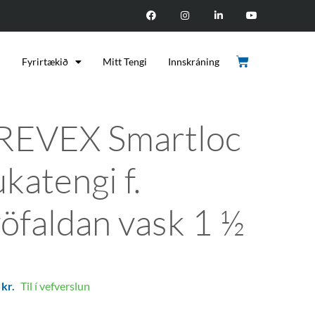
d
Fyrirtækið
Mitt Tengi
Innskráning
REVEX Smartloc
katengi f.
vöfaldan vask 1 ½
9
kr.
Til í vefverslun