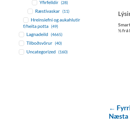
Yfirfelldir
(28)
Ræstivaskar
(11)
Lýsi
Hreinsiefni og aukahlutir
Smart
f/heita potta
(49)
½ frá
Lagnadeild
(4665)
Tilboðsvörur
(40)
Uncategorized
(160)
← Fyrr
Næsta