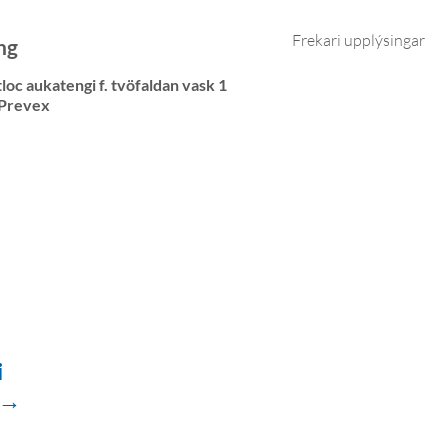
Frekari upplýsingar
ng
loc aukatengi f. tvöfaldan vask 1
 Prevex
i
 →