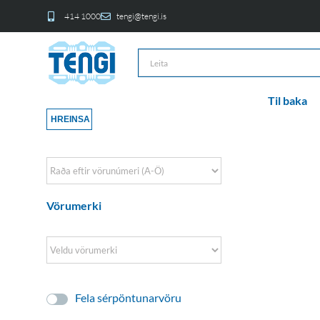
414 1000
tengi@tengi.is
Til baka
HREINSA
Sort Products
Vörumerki
Fela sérpöntunarvöru