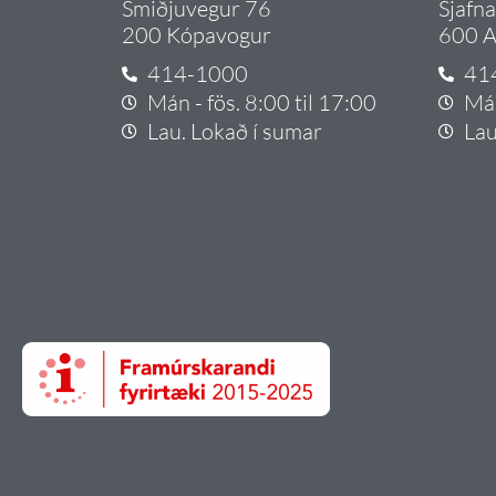
Smiðjuvegur 76
Sjafn
200 Kópavogur
600 A
414-1000
41
Mán - fös. 8:00 til 17:00
Mán
Lau. Lokað í sumar
Lau