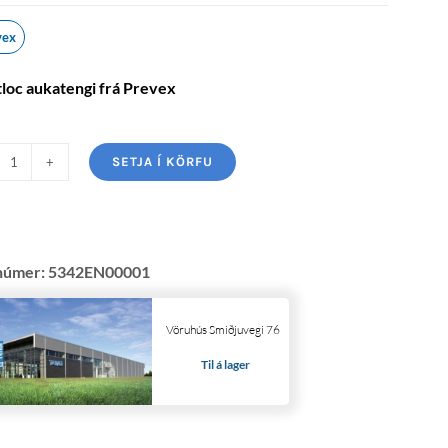
vex
loc aukatengi frá Prevex
SETJA Í KÖRFU
númer:
5342EN00001
Vöruhús Smiðjuvegi 76
Til á lager