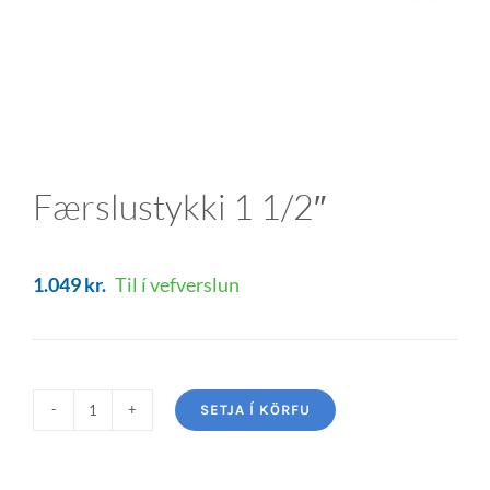
Færslustykki 1 1/2″
1.049
kr.
Til í vefverslun
SETJA Í KÖRFU