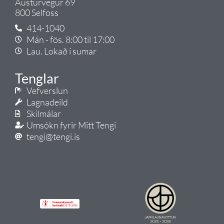
Austurvegur 69
800 Selfoss
414-1040
Mán - fös. 8:00 til 17:00
Lau. Lokað í sumar
Tenglar
Vefverslun
Lagnadeild
Skilmálar
Umsókn fyrir Mitt Tengi
tengi@tengi.is