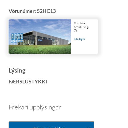
Vörunúmer:
52HC13
Vöruhús
Smiðjuvegi
76
Til á lager
Lýsing
FÆRSLUSTYKKI
Frekari upplýsingar