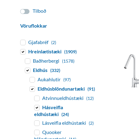
Tilboð
Vöruflokkar
Gjafabréf
(2)
Hreinlætistæki
(1909)
Baðherbergi
(1578)
Eldhús
(332)
Aukahlutir
(97)
Eldhúsblöndunartæki
(91)
Atvinnueldhústæki
(12)
Hásveifla
eldhústæki
(24)
Lásveifla eldhústæki
(2)
Quooker
blöndunartæki