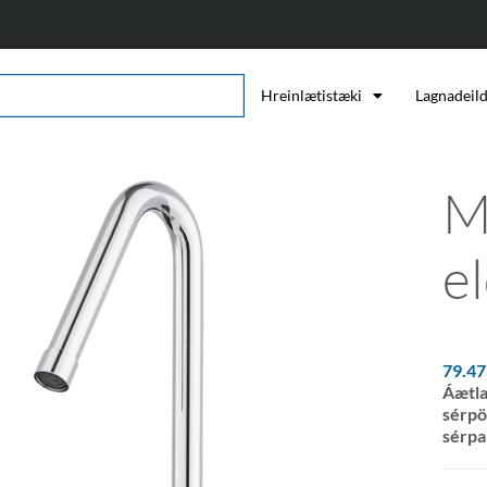
Hreinlætistæki
Lagnadeil
M
e
79.4
Áætla
sérpö
sérpa