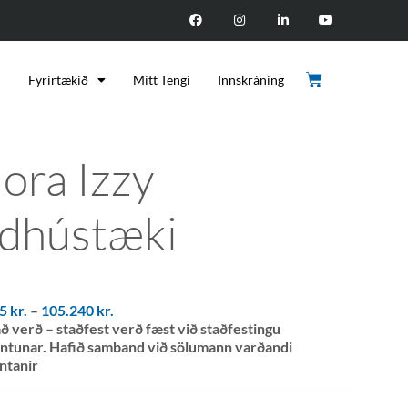
d
Fyrirtækið
Mitt Tengi
Innskráning
ora Izzy
ldhústæki
75
kr.
–
105.240
kr.
ð verð – staðfest verð fæst við staðfestingu
ntunar. Hafið samband við sölumann varðandi
ntanir