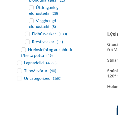
(11)
Útdraganleg
eldhústæki
(28)
Vegghengd
eldhústæki
(8)
Lýsi
Eldhúsvaskar
(133)
Ræstivaskar
(11)
Glæsi
Hreinsiefni og aukahlutir
frá M
f/heita potta
(49)
Still
Lagnadeild
(4665)
Tilboðsvörur
Snúni
(40)
120°,
Uncategorized
(160)
Holu