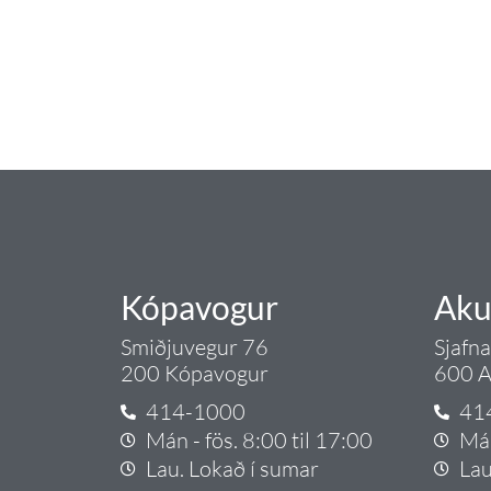
Tengi er sérvöruverslun með allt sem te
og eldhús. Auk þess að bjóða allt lagnaefn
sérfræðingar okkar ráðgjöf varðandi al
Gæði - Þjónusta - Áby
Kópavogur
Aku
Smiðjuvegur 76
Sjafn
200 Kópavogur
600 A
414-1000
41
Mán - fös. 8:00 til 17:00
Mán
Lau. Lokað í sumar
Lau