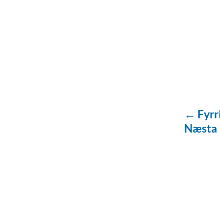
← Fyrr
Næsta
baðaðu þig í gæðu