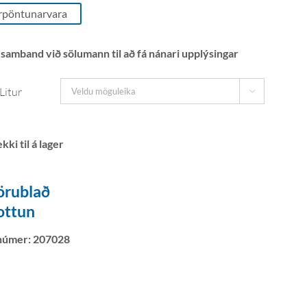
rpöntunarvara
 samband við sölumann til að fá nánari upplýsingar
Litur

örublað
ottun
númer:
207028