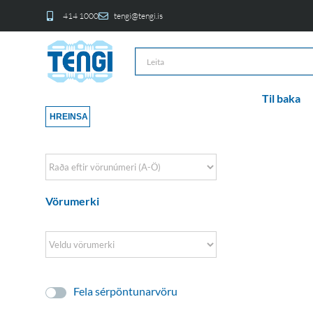
414 1000
tengi@tengi.is
Til baka
HREINSA
Sort Products
Vörumerki
Fela sérpöntunarvöru