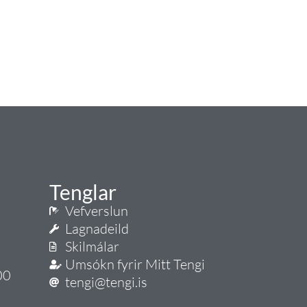
Tenglar
Vefverslun
Lagnadeild
Skilmálar
Umsókn fyrir Mitt Tengi
00
tengi@tengi.is