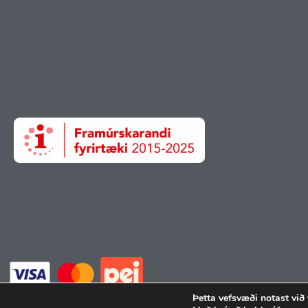
Þetta vefsvæði notast við