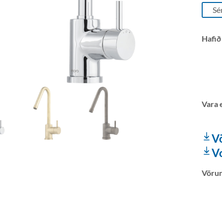
Sé
Hafið
V
V
Vöru