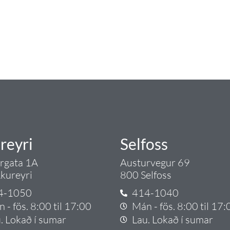
ngist hreinlætis og blöndunartækjum fyrir bað
i og fittings í lagnadeild Tengis. Þar veita
lt sem tengist pípulögnum og lagnalausnum.
rgð - það er Tengi.
reyri
Selfoss
argata 1A
Austurvegur 69
kureyri
800 Selfoss
4-1050
414-1040
 - fös. 8:00 til 17:00
Mán - fös. 8:00 til 17:
. Lokað í sumar
Lau. Lokað í sumar