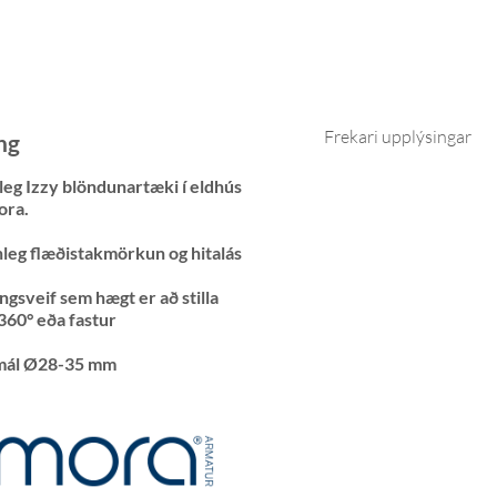
Frekari upplýsingar
ng
leg Izzy blöndunartæki í eldhús
ora.
anleg flæðistakmörkun og hitalás
ngsveif sem hægt er að stilla
 360° eða fastur
mál Ø28-35 mm