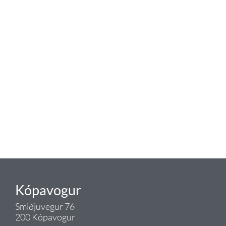
baðaðu þig í gæðunum
Tengi er sérvöruverslun með allt
sem tengist hreinlætis og
blöndunartækjum fyrir bað og
eldhús. Auk þess að bjóða allt
lagnaefni og fittings í lagnadeild
Tengis. Þar veita sérfræðingar
okkar ráðgjöf varðandi allt sem
tengist pípulögnum og
lagnalausnum.
Gæði - Þjónusta - Ábyrgð - það er
Tengi.
Kópavogur
Smiðjuvegur 76
200 Kópavogur