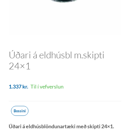
Úðari á eldhúsbl m.skipti
24×1
1.337
kr.
Til í vefverslun
Bossini
Úðari á eldhúsblöndunartæki með skipti 24×1.