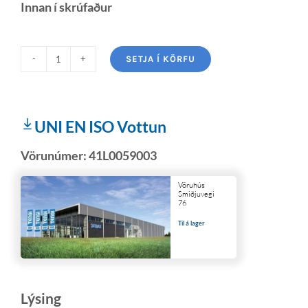
Innan í skrúfaður
SETJA Í KÖRFU
UNI EN ISO Vottun
Vörunúmer:
41L0059003
Vöruhús
Smiðjuvegi
76
Til á lager
Lýsing