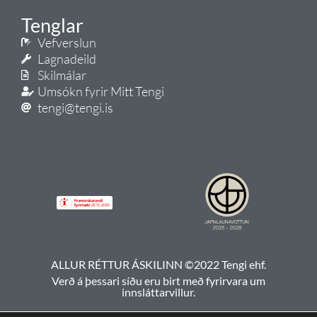
Tenglar
Vefverslun
Lagnadeild
Skilmálar
Umsókn fyrir Mitt Tengi
tengi@tengi.is
ALLUR RÉTTUR ÁSKILINN ©2022 Tengi ehf.
Verð á þessari síðu eru birt með fyrirvara um
innsláttarvillur.