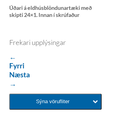
Úðari á eldhúsblöndunartæki með
skipti 24×1. Innan í skrúfaður
Frekari upplýsingar
←
Fyrri
Næsta
→
Sýna vörufliter