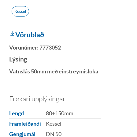
Kessel
Vörublað
Vörunúmer:
7773052
Lýsing
Vatnslás 50mm með einstreymisloka
Frekari upplýsingar
Lengd
80+150mm
Framleiðandi
Kessel
Gengjumál
DN 50