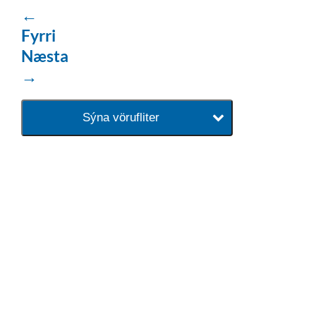
←
Fyrri
Næsta
→
Sýna vörufliter
baðaðu þig í gæðunum
Tengi er sérvöruverslun með allt
sem tengist hreinlætis og
blöndunartækjum fyrir bað og
eldhús. Auk þess að bjóða allt
lagnaefni og fittings í lagnadeild
Tengis. Þar veita sérfræðingar