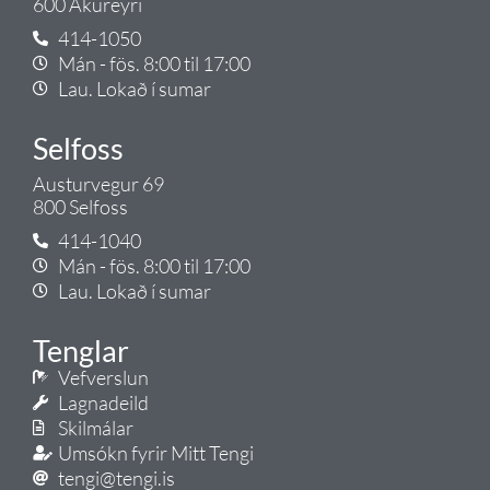
600 Akureyri
414-1050
Mán - fös. 8:00 til 17:00
Lau. Lokað í sumar
Selfoss
Austurvegur 69
800 Selfoss
414-1040
Mán - fös. 8:00 til 17:00
Lau. Lokað í sumar
Tenglar
Vefverslun
Lagnadeild
Skilmálar
Umsókn fyrir Mitt Tengi
tengi@tengi.is