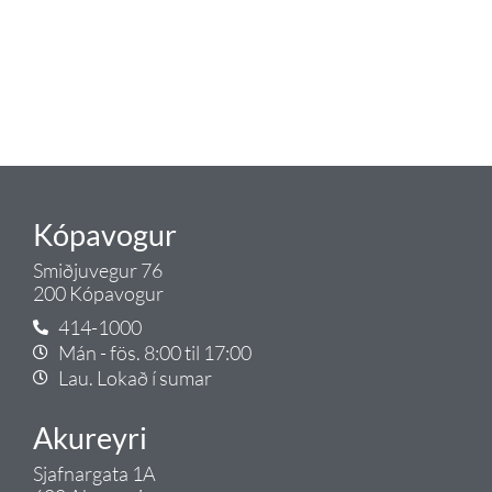
okkar ráðgjöf varðandi allt sem
tengist pípulögnum og
lagnalausnum.
Gæði - Þjónusta - Ábyrgð - það er
Tengi.
Kópavogur
Smiðjuvegur 76
200 Kópavogur
414-1000
Mán - fös. 8:00 til 17:00
Lau. Lokað í sumar
Akureyri
Sjafnargata 1A