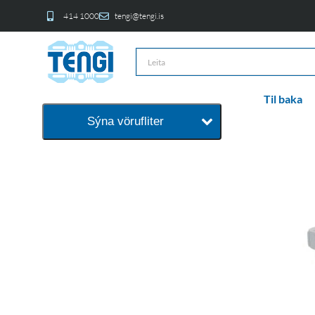
414 1000
tengi@tengi.is
Til baka
Sýna vörufliter