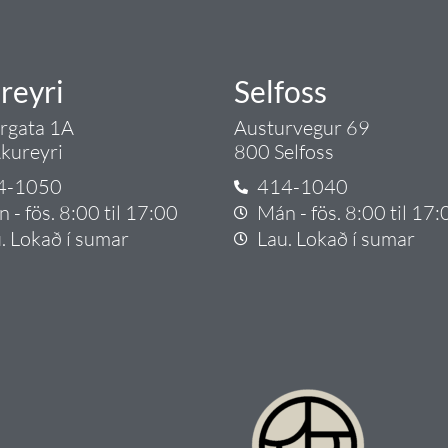
reyri
Selfoss
argata 1A
Austurvegur 69
kureyri
800 Selfoss
4-1050
414-1040
 - fös. 8:00 til 17:00
Mán - fös. 8:00 til 17:
. Lokað í sumar
Lau. Lokað í sumar