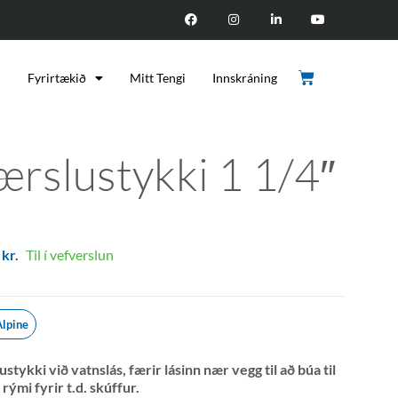
d
Fyrirtækið
Mitt Tengi
Innskráning
ærslustykki 1 1/4″
7
kr.
Til í vefverslun
lpine
stykki við vatnslás, færir lásinn nær vegg til að búa til
rými fyrir t.d. skúffur.