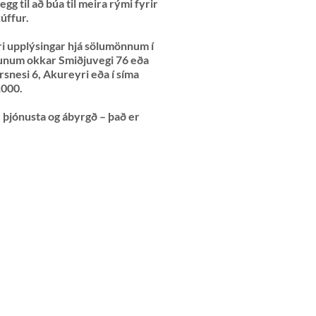
gg til að búa til meira rými fyrir
kúffur.
i upplýsingar hjá sölumönnum í
unum okkar Smiðjuvegi 76 eða
rsnesi 6, Akureyri eða í síma
000.
 þjónusta og ábyrgð – það er