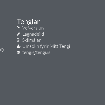
Tenglar
Vefverslun
Lagnadeild
Skilmálar
Umsókn fyrir Mitt Tengi
00
tengi@tengi.is