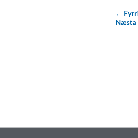
← Fyrr
Næsta
baðaðu þig í gæðu
Tengi er sérvöruverslun með allt sem te
og eldhús. Auk þess að bjóða allt lagnaefn
sérfræðingar okkar ráðgjöf varðandi al
Gæði - Þjónusta - Áby