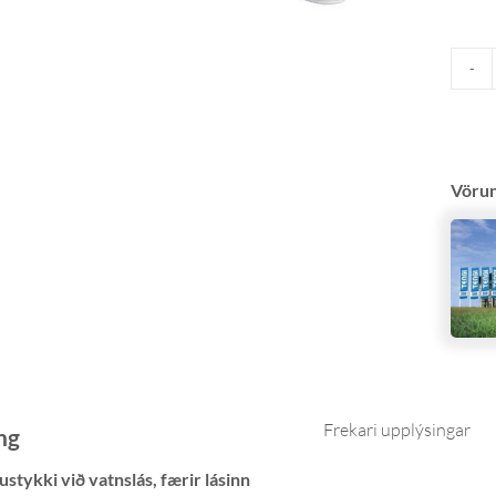
Vöru
Frekari upplýsingar
ng
ustykki við vatnslás, færir lásinn