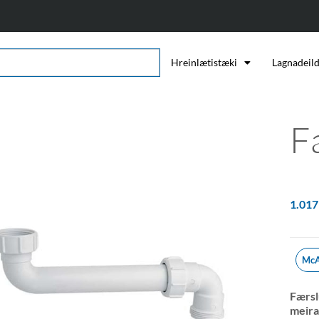
Hreinlætistæki
Lagnadeil
F
1.01
McA
Færslu
meira 