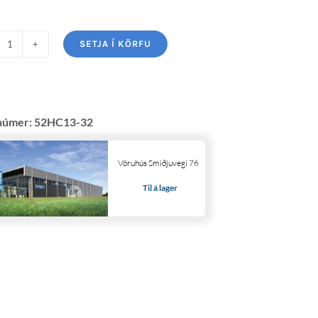
SETJA Í KÖRFU
númer:
52HC13-32
Vöruhús Smiðjuvegi 76
Til á lager