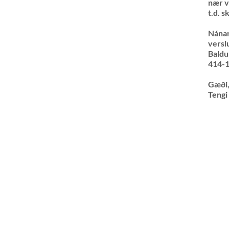
nær ve
t.d. s
Nánar
versl
Baldu
414-1
Gæði,
Tengi