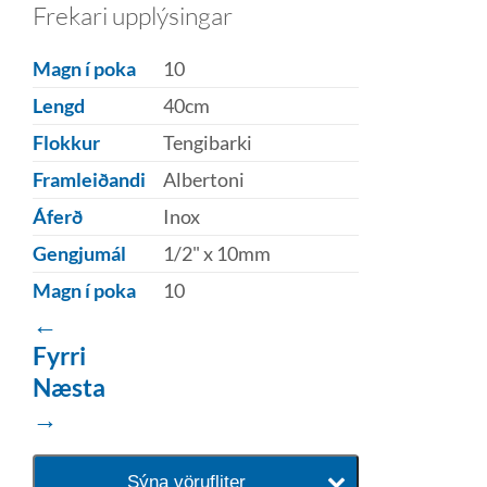
Frekari upplýsingar
Magn í poka
10
Lengd
40cm
Flokkur
Tengibarki
Framleiðandi
Albertoni
Áferð
Inox
Gengjumál
1/2" x 10mm
Magn í poka
10
←
Fyrri
Næsta
→
Sýna vörufliter