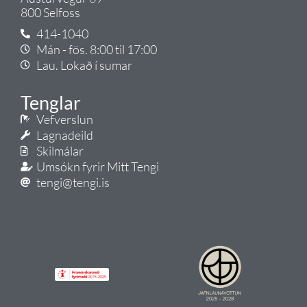
800 Selfoss
414-1040
Mán - fös. 8:00 til 17:00
Lau. Lokað í sumar
Tenglar
Vefverslun
Lagnadeild
Skilmálar
Umsókn fyrir Mitt Tengi
tengi@tengi.is