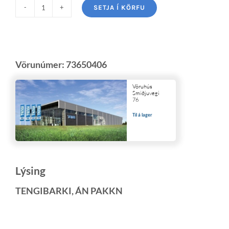
SETJA Í KÖRFU
Vörunúmer:
73650406
Vöruhús
Smiðjuvegi
76
Til á lager
Lýsing
TENGIBARKI, ÁN PAKKN