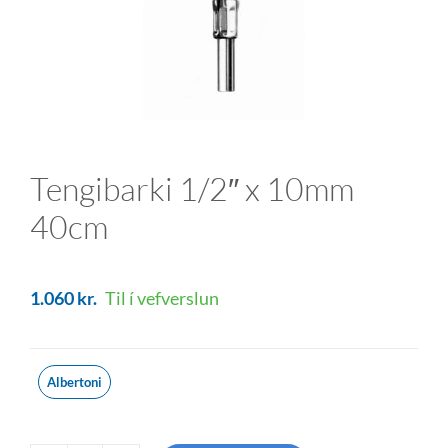
Tengibarki 1/2″ x 10mm
40cm
1.060
kr.
Til í vefverslun
Albertoni