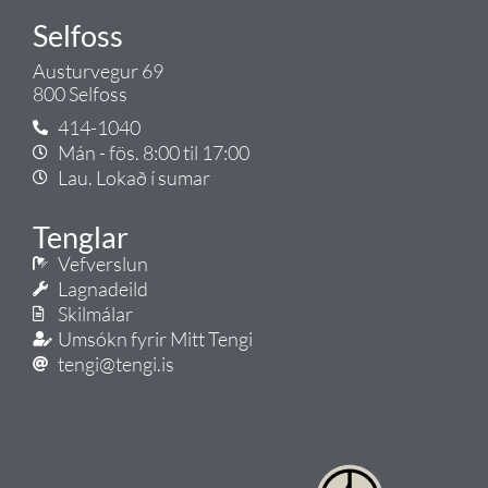
Selfoss
Austurvegur 69
800 Selfoss
414-1040
Mán - fös. 8:00 til 17:00
Lau. Lokað í sumar
Tenglar
Vefverslun
Lagnadeild
Skilmálar
Umsókn fyrir Mitt Tengi
tengi@tengi.is