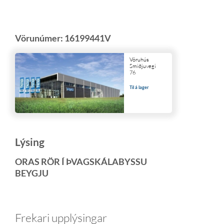
Vörunúmer:
16199441V
Vöruhús
Smiðjuvegi
76
Til á lager
Lýsing
ORAS RÖR Í ÞVAGSKÁLABYSSU
BEYGJU
Frekari upplýsingar