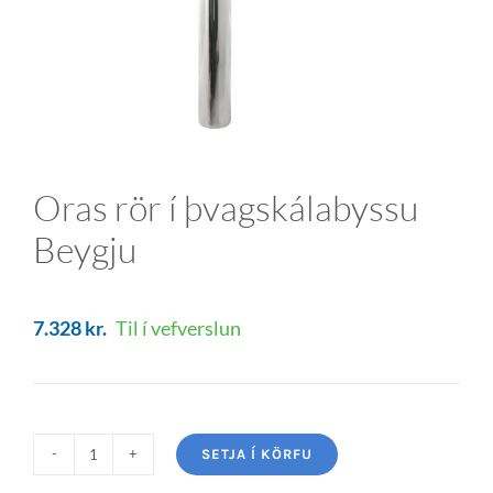
Oras rör í þvagskálabyssu
Beygju
7.328
kr.
Til í vefverslun
SETJA Í KÖRFU