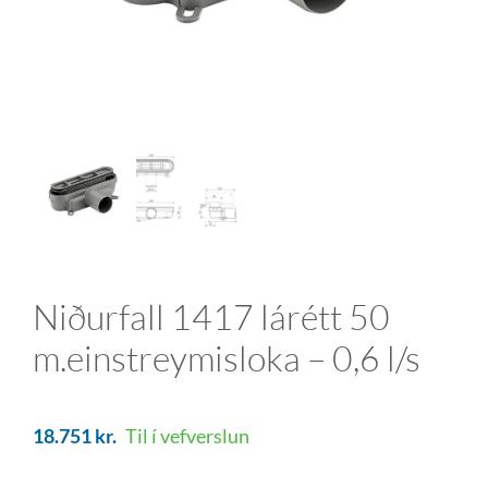
Niðurfall 1417 lárétt 50
m.einstreymisloka – 0,6 l/s
18.751
kr.
Til í vefverslun