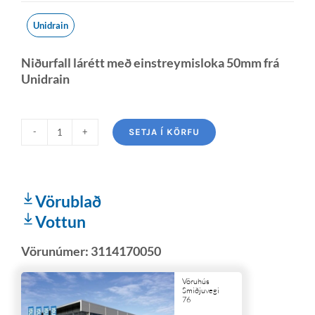
Unidrain
Niðurfall lárétt með einstreymisloka 50mm frá
Unidrain
SETJA Í KÖRFU
Vörublað
Vottun
Vörunúmer:
3114170050
Vöruhús
Smiðjuvegi
76