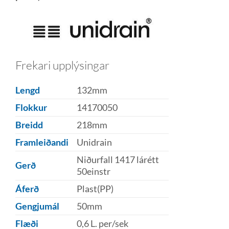
Frekari upplýsingar
Lengd
132mm
Flokkur
14170050
Breidd
218mm
Framleiðandi
Unidrain
Niðurfall 1417 lárétt
Gerð
50einstr
Áferð
Plast(PP)
Gengjumál
50mm
Flæði
0,6 L. per/sek