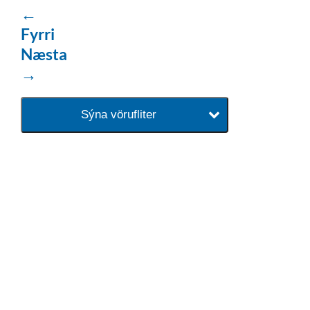
←
Fyrri
Næsta
→
Sýna vörufliter
baðaðu þig í gæðunum
Tengi er sérvöruverslun með allt
sem tengist hreinlætis og
blöndunartækjum fyrir bað og
eldhús. Auk þess að bjóða allt
lagnaefni og fittings í lagnadeild
Tengis. Þar veita sérfræðingar