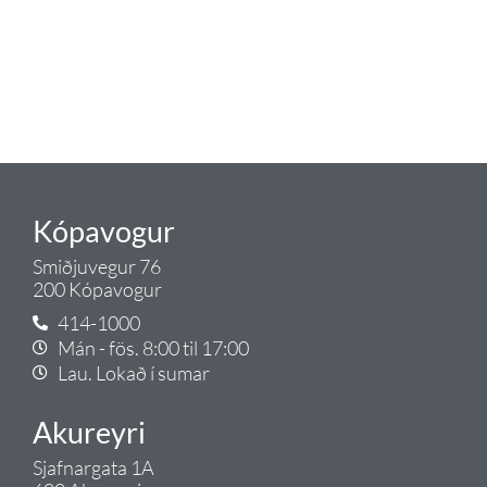
okkar ráðgjöf varðandi allt sem
tengist pípulögnum og
lagnalausnum.
Gæði - Þjónusta - Ábyrgð - það er
Tengi.
Kópavogur
Smiðjuvegur 76
200 Kópavogur
414-1000
Mán - fös. 8:00 til 17:00
Lau. Lokað í sumar
Akureyri
Sjafnargata 1A