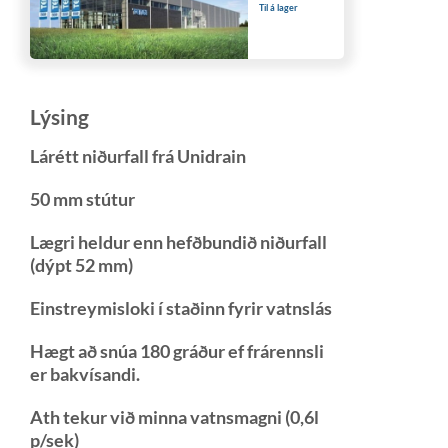
Til á lager
Lýsing
Lárétt niðurfall frá Unidrain
50 mm stútur
Lægri heldur enn hefðbundið niðurfall
(dýpt 52 mm)
Einstreymisloki í staðinn fyrir vatnslás
Hægt að snúa 180 gráður ef frárennsli
er bakvísandi.
Ath tekur við minna vatnsmagni (0,6l
p/sek)