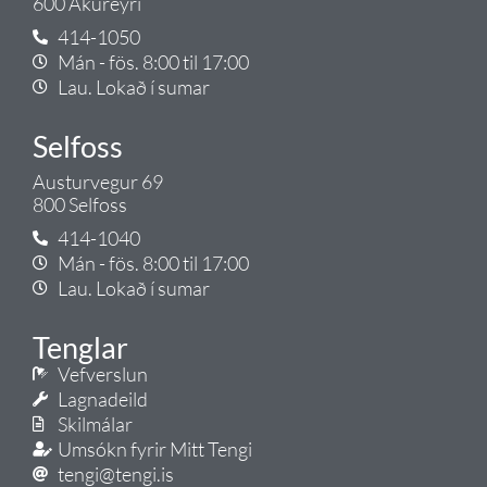
600 Akureyri
414-1050
Mán - fös. 8:00 til 17:00
Lau. Lokað í sumar
Selfoss
Austurvegur 69
800 Selfoss
414-1040
Mán - fös. 8:00 til 17:00
Lau. Lokað í sumar
Tenglar
Vefverslun
Lagnadeild
Skilmálar
Umsókn fyrir Mitt Tengi
tengi@tengi.is