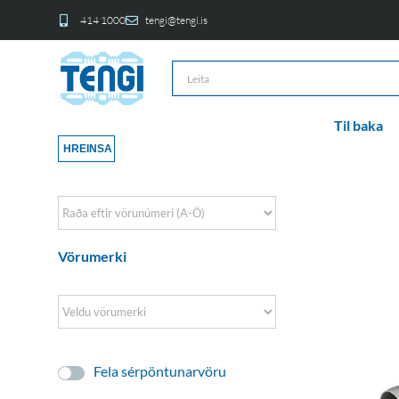
414 1000
tengi@tengi.is
Til baka
HREINSA
Sort Products
Vörumerki
Fela sérpöntunarvöru