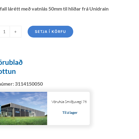
fall lárétt með vatnlás 50mm til hliðar frá Unidrain
SETJA Í KÖRFU
örublað
ottun
númer:
3114150050
Vöruhús Smiðjuvegi 76
Til á lager