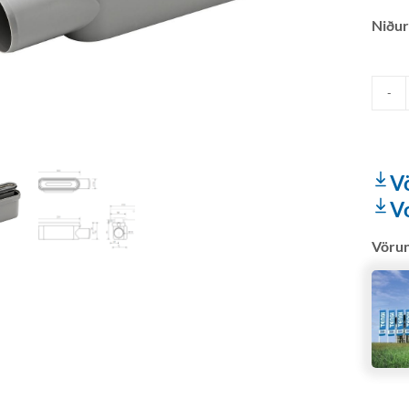
Niður
V
V
Vöru