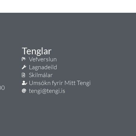
Tenglar
Vefverslun
Lagnadeild
Skilmálar
Umsókn fyrir Mitt Tengi
00
tengi@tengi.is