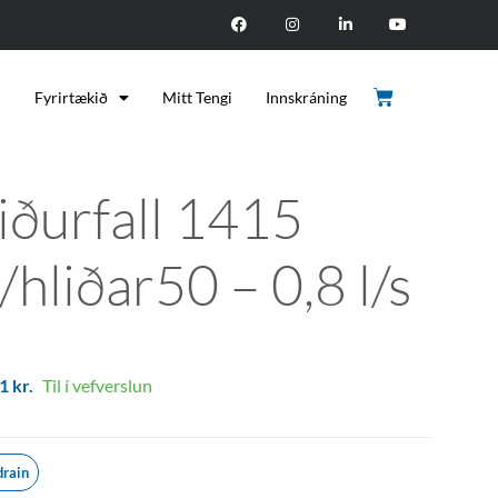
d
Fyrirtækið
Mitt Tengi
Innskráning
iðurfall 1415
/hliðar50 – 0,8 l/s
51
kr.
Til í vefverslun
drain