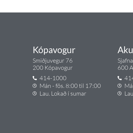
Gæði - Þjónusta - Áby
Kópavogur
Aku
Smiðjuvegur 76
Sjafn
200 Kópavogur
600 A
414-1000
41
Mán - fös. 8:00 til 17:00
Mán
Lau. Lokað í sumar
Lau