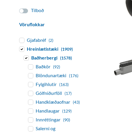
Tilboð
Vöruflokkar
Gjafabréf
(2)
Hreinlætistæki
(1909)
Baðherbergi
(1578)
Baðkör
(92)
Blöndunartæki
(176)
Fylgihlutir
(163)
Gólfniðurföll
(17)
Handklæðaofnar
(43)
Handlaugar
(129)
Innréttingar
(90)
Salerni og