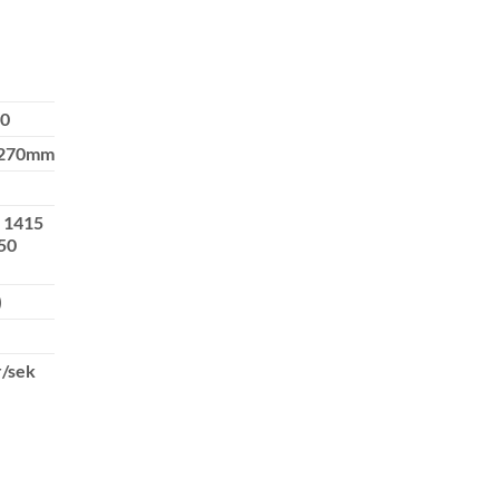
50
270mm
l 1415
50
)
r/sek