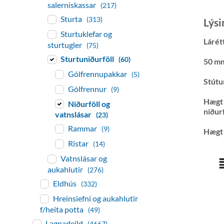
salerniskassar
(217)
Sturta
(313)
Lýsi
Sturtuklefar og
Lárétt
sturtugler
(75)
Sturtuniðurföll
(60)
50 mm
Gólfrennupakkar
(5)
Stútur
Gólfrennur
(9)
Hægt 
Niðurföll og
niðurf
vatnslásar
(23)
Rammar
(9)
Hægt 
Ristar
(14)
Vatnslásar og
aukahlutir
(276)
Eldhús
(332)
Hreinsiefni og aukahlutir
f/heita potta
(49)
Lagnadeild
(4667)