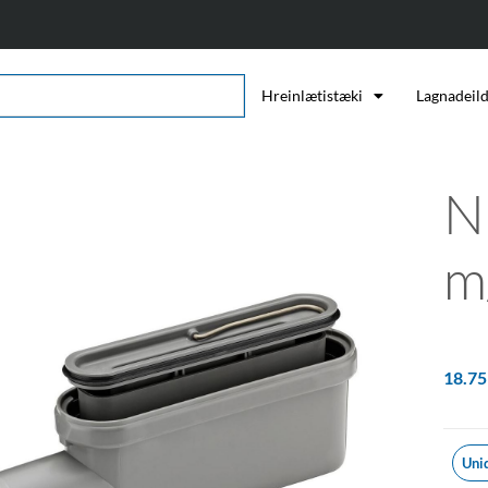
Hreinlætistæki
Lagnadeil
N
m
18.7
Uni