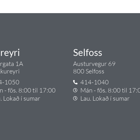
rgð - það er Tengi.
reyri
Selfoss
argata 1A
Austurvegur 69
kureyri
800 Selfoss
4-1050
414-1040
 - fös. 8:00 til 17:00
Mán - fös. 8:00 til 17:
. Lokað í sumar
Lau. Lokað í sumar