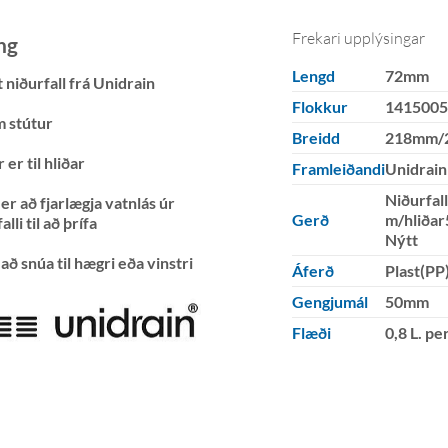
Frekari upplýsingar
ng
Lengd
72mm
 niðurfall frá Unidrain
Flokkur
141500
 stútur
Breidd
218mm/
 er til hliðar
Framleiðandi
Unidrain
Niðurfal
er að fjarlægja vatnlás úr
Gerð
m/hliðar
alli til að þrífa
Nýtt
að snúa til hægri eða vinstri
Áferð
Plast(PP
Gengjumál
50mm
Flæði
0,8 L. pe