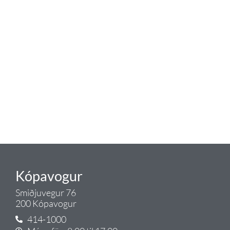
Tengi er sérvöruverslun með allt
sem tengist hreinlætis og
blöndunartækjum fyrir bað og
eldhús. Auk þess að bjóða allt
lagnaefni og fittings í lagnadeild
Tengis. Þar veita sérfræðingar
okkar ráðgjöf varðandi allt sem
tengist pípulögnum og
lagnalausnum.
Gæði - Þjónusta - Ábyrgð - það er
Tengi.
Kópavogur
Smiðjuvegur 76
200 Kópavogur
414-1000