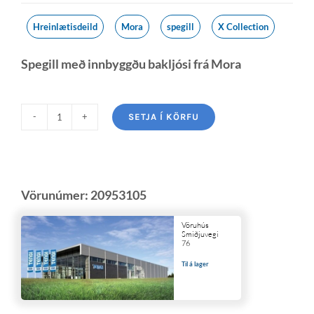
Hreinlætisdeild
Mora
spegill
X Collection
Spegill með innbyggðu bakljósi frá Mora
SETJA Í KÖRFU
Vörunúmer:
20953105
Vöruhús
Smiðjuvegi
76
Til á lager