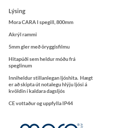
Lýsing
Mora CARA I spegill, 800mm
Akrýl rammi
5mm gler með öryggisfilmu
Hitapúði sem heldur móðu frá
speglinum
Inniheldur stillanlegan ljóshita. Hægt
er að skipta út notalegu hlýju ljósi á
kvöldin í kaldara dagsljós
CE vottaður og uppfylla IP44