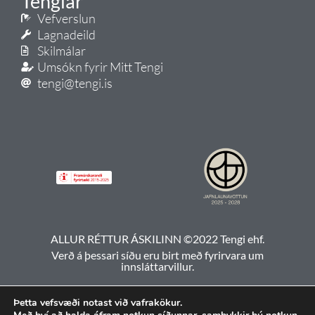
Tenglar
Vefverslun
Lagnadeild
Skilmálar
Umsókn fyrir Mitt Tengi
tengi@tengi.is
ALLUR RÉTTUR ÁSKILINN ©2022 Tengi ehf.
Verð á þessari síðu eru birt með fyrirvara um
innsláttarvillur.
Þetta vefsvæði notast við vafrakökur.