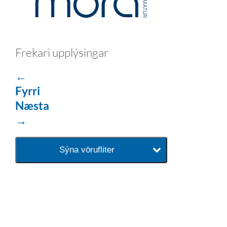
Frekari upplýsingar
←
Fyrri
Næsta
→
Sýna vörufliter
baðaðu þig í gæðunum