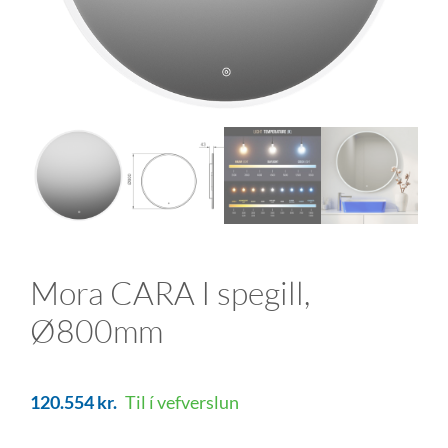
Mora CARA I spegill,
Ø800mm
120.554
kr.
Til í vefverslun