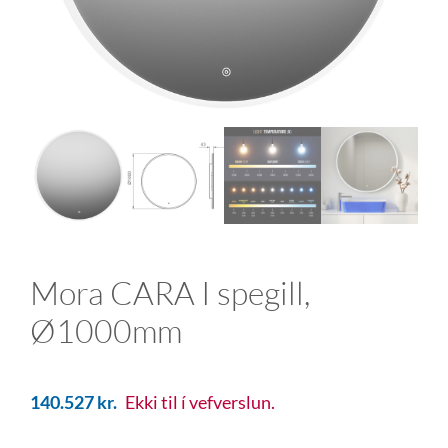
Mora CARA I spegill,
Ø1000mm
140.527
kr.
Ekki til í vefverslun.