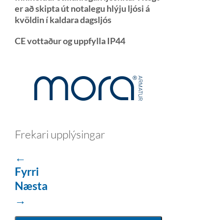
er að skipta út notalegu hlýju ljósi á
kvöldin í kaldara dagsljós
CE vottaður og uppfylla IP44
Frekari upplýsingar
←
Fyrri
Næsta
→