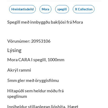
Hreinlætisdeild
Mora
spegill
X Collection
Spegill með innbyggðu bakljósi frá Mora
Vörunúmer:
20953106
Lýsing
Mora CARA I spegill, 1000mm
Akrýl rammi
5mm gler með öryggisfilmu
Hitapúði sem heldur móðu frá
speglinum
Inniheldur stillanlegan ljóshita. Hægt