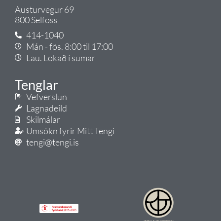
Austurvegur 69
800 Selfoss
414-1040
Mán - fös. 8:00 til 17:00
Lau. Lokað í sumar
Tenglar
Vefverslun
Lagnadeild
Skilmálar
Umsókn fyrir Mitt Tengi
tengi@tengi.is