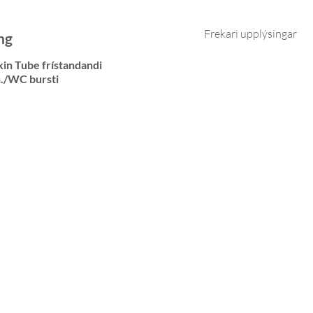
Frekari upplýsingar
ng
kin Tube frístandandi
h./WC bursti