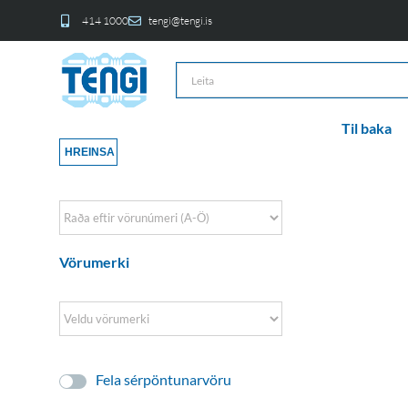
414 1000
tengi@tengi.is
Til baka
HREINSA
Sort Products
Vörumerki
Fela sérpöntunarvöru