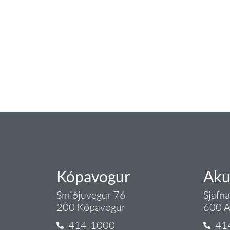
baðaðu þig í gæðu
Tengi er sérvöruverslun með allt sem te
og eldhús. Auk þess að bjóða allt lagnaefn
sérfræðingar okkar ráðgjöf varðandi al
Gæði - Þjónusta - Áby
Kópavogur
Aku
Smiðjuvegur 76
Sjafn
200 Kópavogur
600 A
414-1000
41