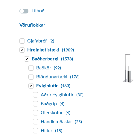
Tilboð
Vöruflokkar
Gjafabréf
(2)
Hreinlætistæki
(1909)
Baðherbergi
(1578)
Baðkör
(92)
Blöndunartæki
(176)
Fylgihlutir
(163)
Aðrir Fylgihlutir
(30)
Baðgrip
(4)
Glersköfur
(6)
Handklæðaslár
(25)
Hillur
(18)