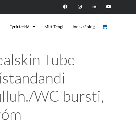
d
Fyrirtækið
Mitt Tengi
Innskráning
ealskin Tube
rístandandi
úlluh./WC bursti,
róm