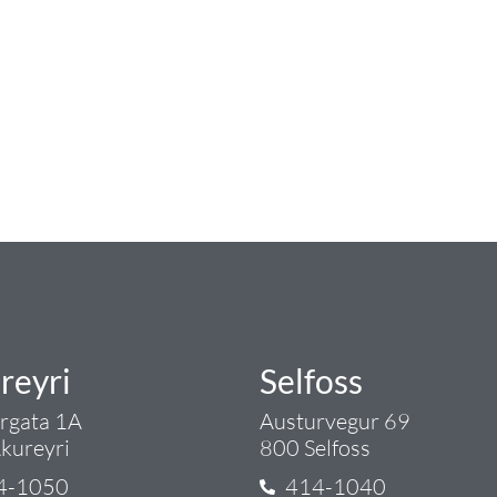
num
ngist hreinlætis og blöndunartækjum fyrir bað
i og fittings í lagnadeild Tengis. Þar veita
lt sem tengist pípulögnum og lagnalausnum.
rgð - það er Tengi.
reyri
Selfoss
argata 1A
Austurvegur 69
kureyri
800 Selfoss
4-1050
414-1040