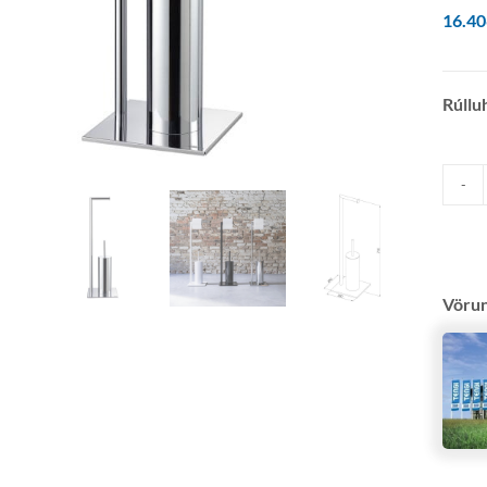
16.4
Rúllu
Vöru