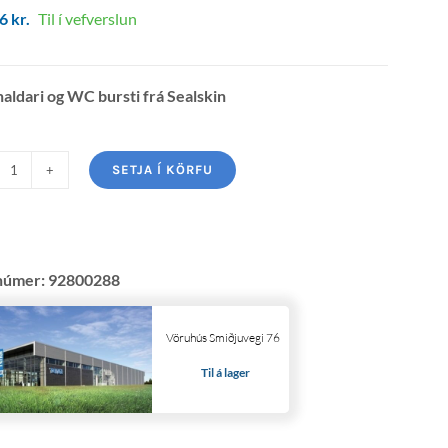
06
kr.
Til í vefverslun
haldari og WC bursti frá Sealskin
SETJA Í KÖRFU
númer:
92800288
Vöruhús Smiðjuvegi 76
Til á lager