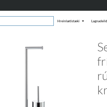
Hreinlætistæki
Lagnadeil
S
f
r
k