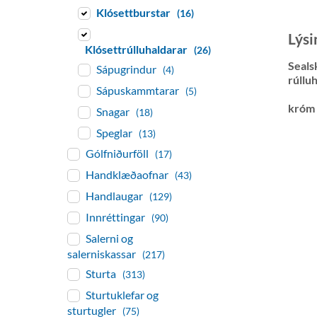
Klósettburstar
(16)
Lýsi
Klósettrúlluhaldarar
(26)
Seals
Sápugrindur
(4)
rúllu
Sápuskammtarar
(5)
króm
Snagar
(18)
Speglar
(13)
Gólfniðurföll
(17)
Handklæðaofnar
(43)
Handlaugar
(129)
Innréttingar
(90)
Salerni og
salerniskassar
(217)
Sturta
(313)
Sturtuklefar og
sturtugler
(75)