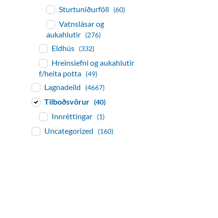
Sturtuniðurföll
(60)
Vatnslásar og
aukahlutir
(276)
Eldhús
(332)
Hreinsiefni og aukahlutir
f/heita potta
(49)
Lagnadeild
(4667)
Tilboðsvörur
(40)
Innréttingar
(1)
Uncategorized
(160)