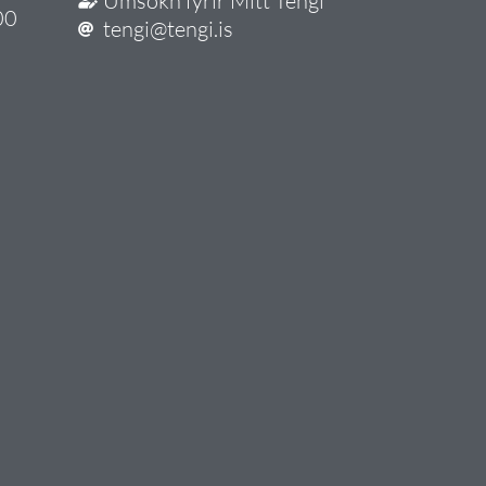
Umsókn fyrir Mitt Tengi
00
tengi@tengi.is