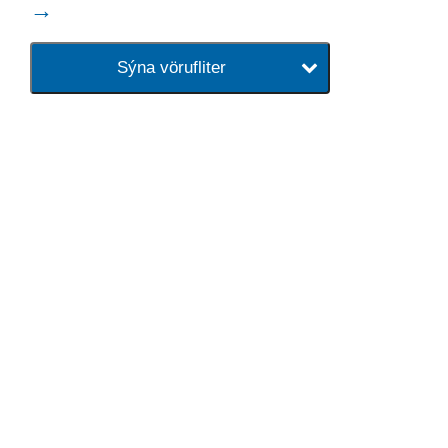
→
Sýna vörufliter
baðaðu þig í gæðunum
Tengi er sérvöruverslun með allt
sem tengist hreinlætis og
blöndunartækjum fyrir bað og
eldhús. Auk þess að bjóða allt
lagnaefni og fittings í lagnadeild
Tengis. Þar veita sérfræðingar
okkar ráðgjöf varðandi allt sem
tengist pípulögnum og
lagnalausnum.