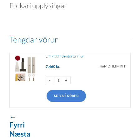
Frekari upplýsingar
tengdar vörur
Límkit f.Hide sturtuhillur
46MDHLIMKIT
7.460
kr.
SETJA Í KÖRFU
←
Fyrri
Næsta