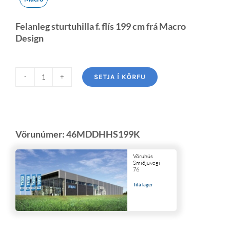
Felanleg sturtuhilla f. flís 199 cm frá Macro
Design
SETJA Í KÖRFU
Vörunúmer:
46MDDHHS199K
Vöruhús
Smiðjuvegi
76
Til á lager