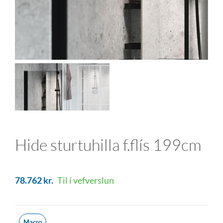
Hide sturtuhilla f.flís 199cm
78.762
kr.
Til í vefverslun
Macro