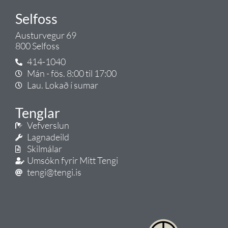
Selfoss
Austurvegur 69
800 Selfoss
414-1040
Mán - fös. 8:00 til 17:00
Lau. Lokað í sumar
Tenglar
Vefverslun
Lagnadeild
Skilmálar
Umsókn fyrir Mitt Tengi
tengi@tengi.is