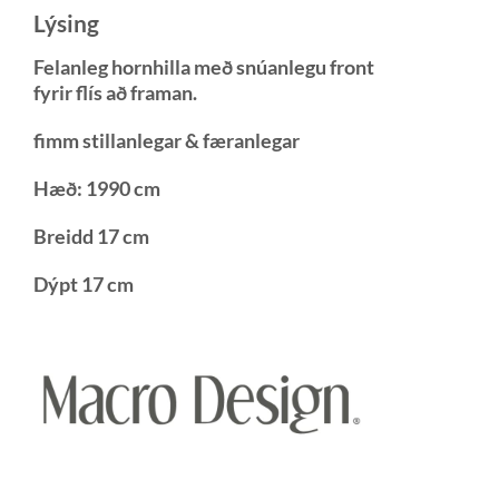
Lýsing
Felanleg hornhilla með snúanlegu front
fyrir flís að framan.
fimm stillanlegar & færanlegar
Hæð: 1990 cm
Breidd 17 cm
Dýpt 17 cm