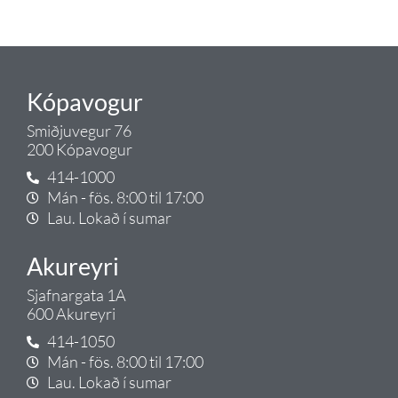
Gæði - Þjónusta - Ábyrgð - það er
Tengi.
Kópavogur
Smiðjuvegur 76
200 Kópavogur
414-1000
Mán - fös. 8:00 til 17:00
Lau. Lokað í sumar
Akureyri
Sjafnargata 1A
600 Akureyri
414-1050
Mán - fös. 8:00 til 17:00
Lau. Lokað í sumar