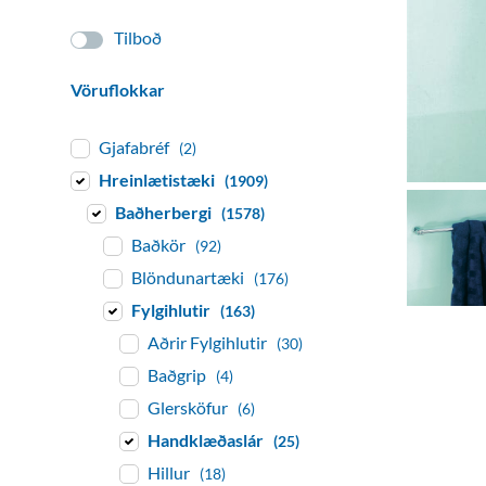
Tilboð
Vöruflokkar
Gjafabréf
(2)
Hreinlætistæki
(1909)
Baðherbergi
(1578)
Baðkör
(92)
Blöndunartæki
(176)
Fylgihlutir
(163)
Aðrir Fylgihlutir
(30)
Baðgrip
(4)
Glersköfur
(6)
Handklæðaslár
(25)
Hillur
(18)