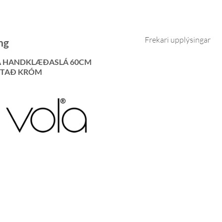
Frekari upplýsingar
ng
A HANDKLÆÐASLÁ 60CM
STAÐ KRÓM