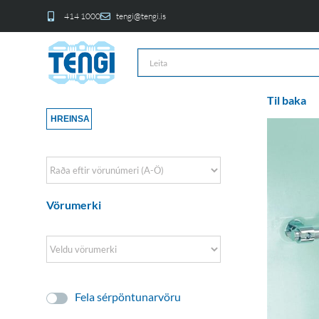
414 1000
tengi@tengi.is
Til baka
HREINSA
Sort Products
Vörumerki
Fela sérpöntunarvöru