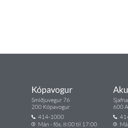
Tengi er sérvöruverslun með allt sem te
og eldhús. Auk þess að bjóða allt lagnaefn
sérfræðingar okkar ráðgjöf varðandi al
Gæði - Þjónusta - Áby
Kópavogur
Aku
Smiðjuvegur 76
Sjafn
200 Kópavogur
600 A
414-1000
41
Mán - fös. 8:00 til 17:00
Mán