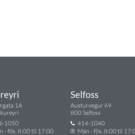
ngist hreinlætis og blöndunartækjum fyrir bað
i og fittings í lagnadeild Tengis. Þar veita
lt sem tengist pípulögnum og lagnalausnum.
rgð - það er Tengi.
reyri
Selfoss
argata 1A
Austurvegur 69
kureyri
800 Selfoss
4-1050
414-1040
 - fös. 8:00 til 17:00
Mán - fös. 8:00 til 17: