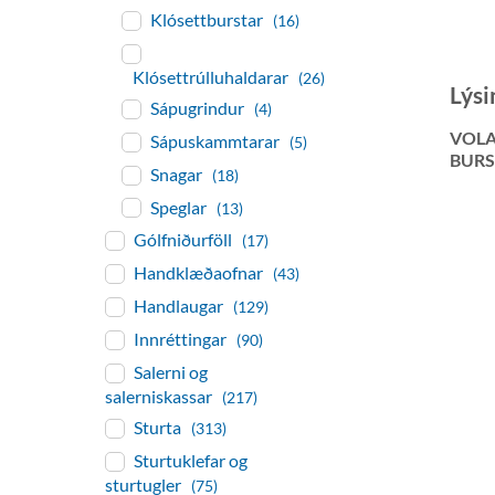
Klósettburstar
(16)
Klósettrúlluhaldarar
(26)
Lýsi
Sápugrindur
(4)
VOL
Sápuskammtarar
(5)
BUR
Snagar
(18)
Speglar
(13)
Gólfniðurföll
(17)
Handklæðaofnar
(43)
Handlaugar
(129)
Innréttingar
(90)
Salerni og
salerniskassar
(217)
Sturta
(313)
Sturtuklefar og
sturtugler
(75)