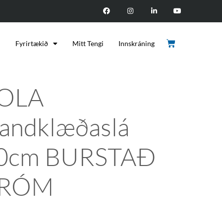
d
Fyrirtækið
Mitt Tengi
Innskráning
OLA
andklæðaslá
0cm BURSTAÐ
RÓM