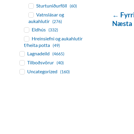
Sturtuniðurföll
(60)
← Fyrr
Vatnslásar og
aukahlutir
(276)
Næsta
Eldhús
(332)
Hreinsiefni og aukahlutir
f/heita potta
(49)
Lagnadeild
(4665)
Tilboðsvörur
(40)
Uncategorized
(160)
baðaðu þig í gæðu