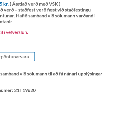
65
kr.
( Áætlað verð með VSK )
ð verð – staðfest verð fæst við staðfestingu
ntunar. Hafið samband við sölumann varðandi
ntanir
til í vefverslun.
rpöntunarvara
 samband við sölumann til að fá nánari upplýsingar
númer:
21T19620