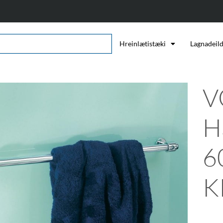
Hreinlætistæki
Lagnadeil
V
H
6
K