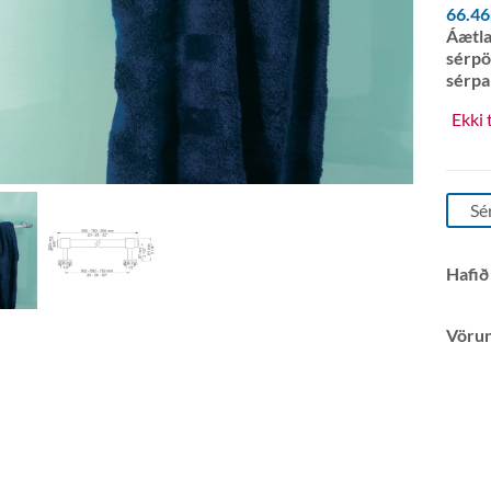
66.4
Áætla
sérpö
sérpa
Ekki 
Sé
Hafið
Vöru