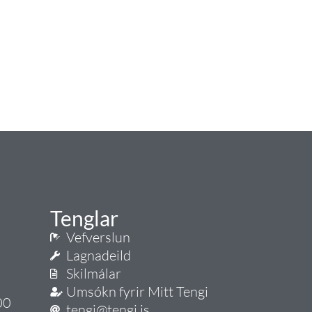
Tenglar
Vefverslun
Lagnadeild
Skilmálar
Umsókn fyrir Mitt Tengi
00
tengi@tengi.is