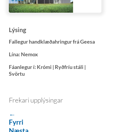
Lýsing
Fallegur handklæðahringur frá Geesa
Lína: Nemox
Fáanlegur í: Krómi | Ryðfríu stáli |
Svörtu
Frekari upplýsingar
←
Fyrri
Næsta