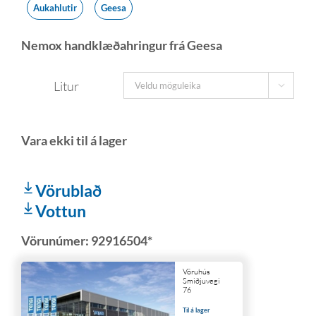
Aukahlutir
Geesa
Nemox handklæðahringur frá Geesa
Litur

Vörublað
Vottun
Vörunúmer:
92916504*
Vöruhús
Smiðjuvegi
76
Til á lager