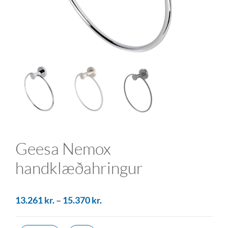
Geesa Nemox
handklæðahringur
13.261
kr.
–
15.370
kr.