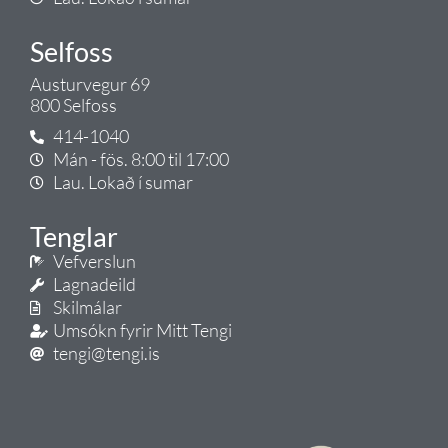
Selfoss
Austurvegur 69
800 Selfoss
414-1040
Mán - fös. 8:00 til 17:00
Lau. Lokað í sumar
Tenglar
Vefverslun
Lagnadeild
Skilmálar
Umsókn fyrir Mitt Tengi
tengi@tengi.is