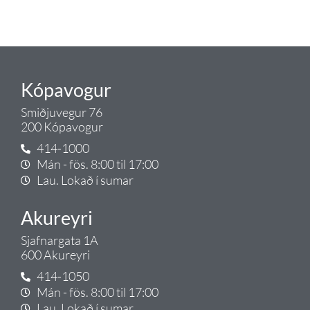
Gæði - Þjónusta - Ábyrgð - það er
Tengi.
Kópavogur
Smiðjuvegur 76
200 Kópavogur
414-1000
Mán - fös. 8:00 til 17:00
Lau. Lokað í sumar
Akureyri
Sjafnargata 1A
600 Akureyri
414-1050
Mán - fös. 8:00 til 17:00
Lau. Lokað í sumar