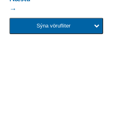
→
Sýna vörufliter
baðaðu þig í gæðunum
Tengi er sérvöruverslun með allt
sem tengist hreinlætis og
blöndunartækjum fyrir bað og
eldhús. Auk þess að bjóða allt
lagnaefni og fittings í lagnadeild
Tengis. Þar veita sérfræðingar
okkar ráðgjöf varðandi allt sem
tengist pípulögnum og
lagnalausnum.