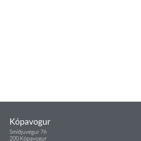
baðaðu þig í gæðunum
Tengi er sérvöruverslun með allt
sem tengist hreinlætis og
blöndunartækjum fyrir bað og
eldhús. Auk þess að bjóða allt
lagnaefni og fittings í lagnadeild
Tengis. Þar veita sérfræðingar
okkar ráðgjöf varðandi allt sem
tengist pípulögnum og
lagnalausnum.
Gæði - Þjónusta - Ábyrgð - það er
Tengi.
Kópavogur
Smiðjuvegur 76
200 Kópavogur