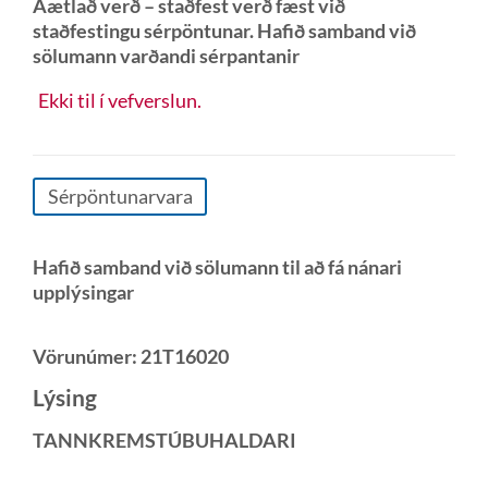
Áætlað verð – staðfest verð fæst við
staðfestingu sérpöntunar. Hafið samband við
sölumann varðandi sérpantanir
Ekki til í vefverslun.
Sérpöntunarvara
Hafið samband við sölumann til að fá nánari
upplýsingar
Vörunúmer:
21T16020
Lýsing
TANNKREMSTÚBUHALDARI