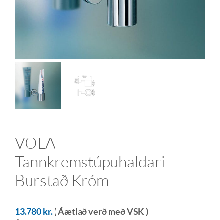
VOLA
Tannkremstúpuhaldari
Burstað Króm
13.780
kr.
( Áætlað verð með VSK )