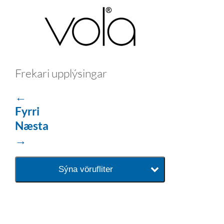
Frekari upplýsingar
←
Fyrri
Næsta
→
Sýna vörufliter