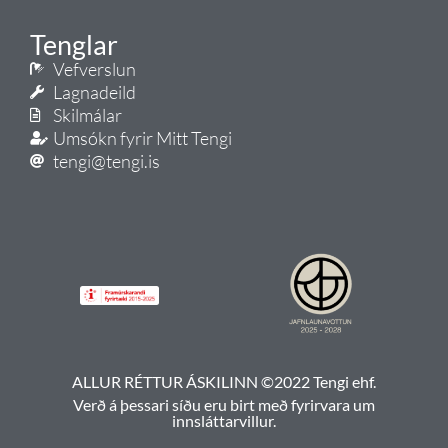
Tenglar
Vefverslun
Lagnadeild
Skilmálar
Umsókn fyrir Mitt Tengi
tengi@tengi.is
ALLUR RÉTTUR ÁSKILINN ©2022 Tengi ehf.
Verð á þessari síðu eru birt með fyrirvara um
innsláttarvillur.