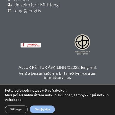
Umsókn fyrir Mitt Tengi
tengi@tengi.is
ALLUR RÉTTUR ÁSKILINN ©2022 Tengi ehf.
Verð á þessari síðu eru birt með fyrirvara um
innsláttarvillur.
Þetta vefsvæði notast við vafrakökur.
Með því að halda áfram notkun síðunnar, samþykkir þú notkun
vafrakaka.
Stillingar
Samþykkja