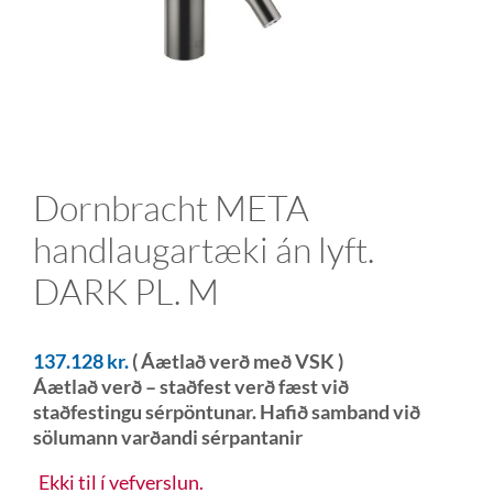
Dornbracht META
handlaugartæki án lyft.
DARK PL. M
137.128
kr.
( Áætlað verð með VSK )
Áætlað verð – staðfest verð fæst við
staðfestingu sérpöntunar. Hafið samband við
sölumann varðandi sérpantanir
Ekki til í vefverslun.