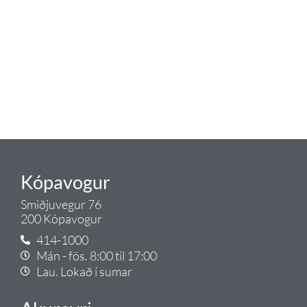
eldhús. Auk þess að bjóða allt
lagnaefni og fittings í lagnadeild
Tengis. Þar veita sérfræðingar
okkar ráðgjöf varðandi allt sem
tengist pípulögnum og
lagnalausnum.
Gæði - Þjónusta - Ábyrgð - það er
Tengi.
Kópavogur
Smiðjuvegur 76
200 Kópavogur
414-1000
Mán - fös. 8:00 til 17:00
Lau. Lokað í sumar