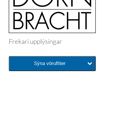
Frekari upplýsingar
Sýna vörufliter
baðaðu þig í gæðunum
Tengi er sérvöruverslun með allt
sem tengist hreinlætis og
blöndunartækjum fyrir bað og