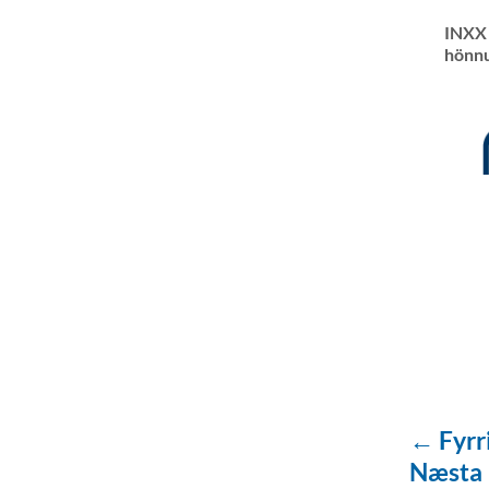
INXX 
hönn
← Fyrr
Næsta