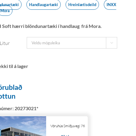
ndunartæki
Handlaugartæki
Hreinlætisdeild
INXX
Mora
II Soft hærri blöndunartæki í handlaug frá Mora.
Litur

örublað
ottun
númer:
20273021*
Vöruhús Smiðjuvegi 76