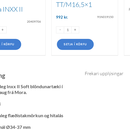
TT/M16,5×1
a INXX II
992
kr.
91N019150
20409706
A Í KÖRFU
SETJA Í KÖRFU
Frekari upplýsingar
ng
leg Inxx II Soft blöndunartæki í
aug frá Mora.
i
anleg flæðistakmörkun og hitalás
mál Ø34-37 mm