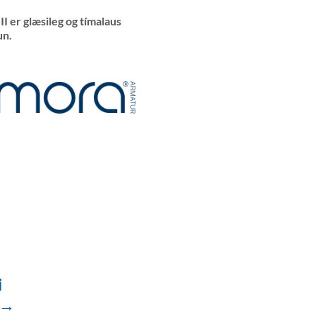
II er glæsileg og tímalaus
un.
i
 →