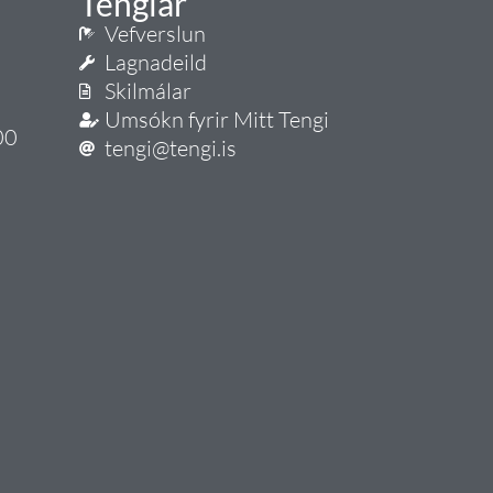
Tenglar
Vefverslun
Lagnadeild
Skilmálar
Umsókn fyrir Mitt Tengi
00
tengi@tengi.is