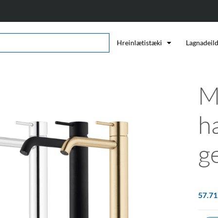
Hreinlætistæki
Lagnadeil
M
h
g
57.7