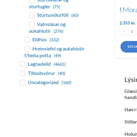
sturtugler
(75)
f.Mor
Sturtuniðurföll
(60)
2.355
kr.
Vatnslásar og
aukahlutir
(276)
Eldhús
(332)
SETJ
Hreinsiefni og aukahlutir
f/heita potta
(49)
Lagnadeild
(4665)
Tilboðsvörur
(40)
Lýsi
Uncategorized
(160)
Glæsi
handl
Hærr
Still
Holu