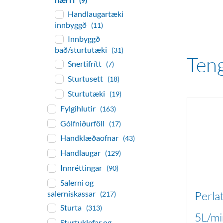
(9)
Handlaugartæki
innbyggð
(11)
Innbyggð
bað/sturtutæki
(31)
ten
Snertifrítt
(7)
Sturtusett
(18)
Sturtutæki
(19)
Fylgihlutir
(163)
Gólfniðurföll
(17)
Handklæðaofnar
(43)
Handlaugar
(129)
Innréttingar
(90)
Salerni og
Perla
salerniskassar
(217)
Sturta
(313)
5L/mi
Sturtuklefar og