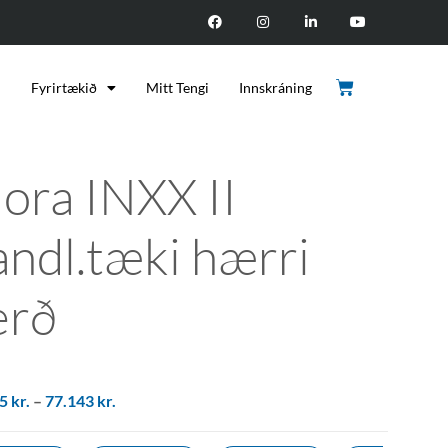
d
Fyrirtækið
Mitt Tengi
Innskráning
ora INXX II
andl.tæki hærri
erð
15
kr.
–
77.143
kr.