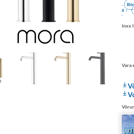
Blö
II
Inxx 
V
V
Vöru