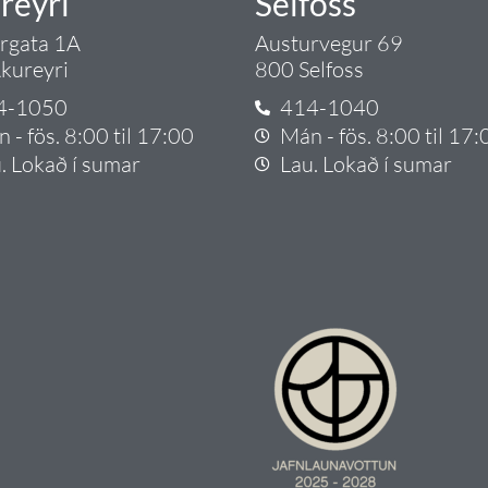
reyri
Selfoss
argata 1A
Austurvegur 69
kureyri
800 Selfoss
4-1050
414-1040
 - fös. 8:00 til 17:00
Mán - fös. 8:00 til 17:
. Lokað í sumar
Lau. Lokað í sumar