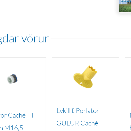
gdar vörur
Lykill f. Perlator
tor Caché TT
GULUR Caché
n M16,5