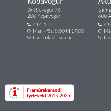
Kópavogur
Aku
Smiðjuvegur 76
Sjafn
200 Kópavogur
600 A
414-1000
41
Mán - fös. 8:00 til 17:00
Mán
Lau. Lokað í sumar
Lau