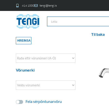
414 1000
tengi@tengi.is
Til baka
HREINSA
Sort Products
Vörumerki
Fela sérpöntunarvöru