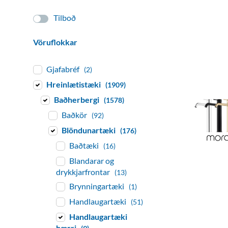
Tilboð
Vöruflokkar
Gjafabréf
(2)
Hreinlætistæki
(1909)
Baðherbergi
(1578)
Baðkör
(92)
Blöndunartæki
(176)
Baðtæki
(16)
Blandarar og
drykkjarfrontar
(13)
Brynningartæki
(1)
Handlaugartæki
(51)
Handlaugartæki
hærri