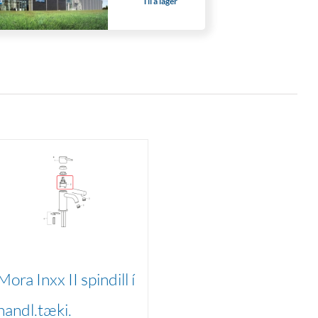
Til á lager
Mora Inxx II spindill í
handl.tæki.