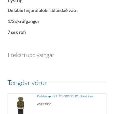
Lýsing
Delabie hnjárofaloki f.blandað vatn
1/2 skrúfgangur
7 sek rofi
Frekari upplýsingar
tengdar vörur
Delabie spindill í TEMPOGENOU tæki 7sec
45743305