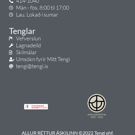
414-1040
Mán - fös. 8:00 til 17:00
Lau. Lokað í sumar
Tenglar
Vefverslun
Lagnadeild
Skilmálar
Umsókn fyrir Mitt Tengi
tengi@tengi.is
ALLUR RÉTTUR ÁSKILINN ©2022 Tengi ehf.