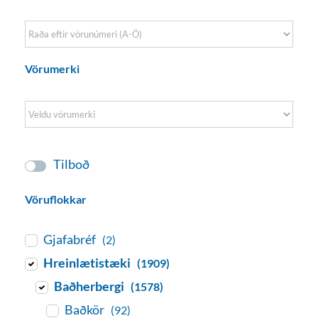
Sort Products
Vörumerki
Tilboð
Vöruflokkar
Gjafabréf
(2)
Hreinlætistæki
(1909)
Baðherbergi
(1578)
Baðkör
(92)