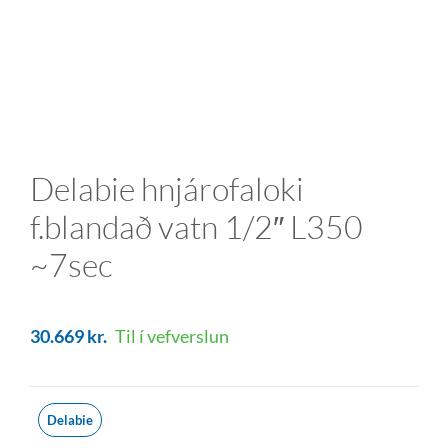
Delabie hnjárofaloki
f.blandað vatn 1/2″ L350
~7sec
30.669
kr.
Til í vefverslun
Delabie