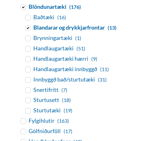
Blöndunartæki
(176)
Baðtæki
(16)
Blandarar og drykkjarfrontar
(13)
Brynningartæki
(1)
Handlaugartæki
(51)
Handlaugartæki hærri
(9)
Handlaugartæki innbyggð
(11)
Innbyggð bað/sturtutæki
(31)
Snertifrítt
(7)
Sturtusett
(18)
Sturtutæki
(19)
Fylgihlutir
(163)
Gólfniðurföll
(17)