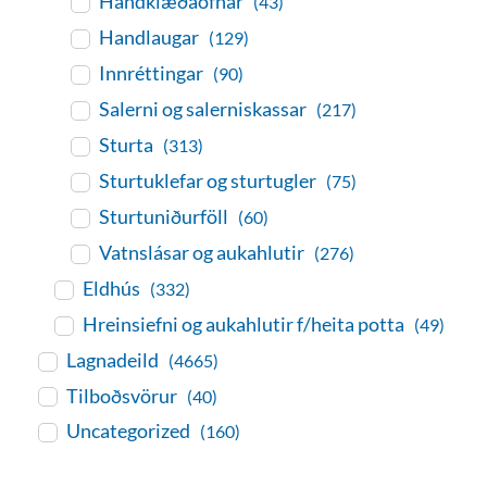
Handklæðaofnar
(43)
Handlaugar
(129)
Innréttingar
(90)
Salerni og salerniskassar
(217)
Sturta
(313)
Sturtuklefar og sturtugler
(75)
Sturtuniðurföll
(60)
Vatnslásar og aukahlutir
(276)
Eldhús
(332)
Hreinsiefni og aukahlutir f/heita potta
(49)
Lagnadeild
(4665)
Tilboðsvörur
(40)
Uncategorized
(160)