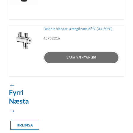
Delabie blandari á tengikrana 38°C (34-60°C)
45732216
VARA VÆNTANLEG
←
Fyrri
Næsta
→
HREINSA