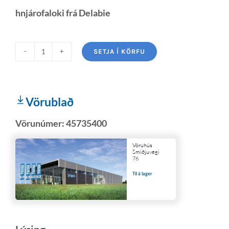
hnjárofaloki frá Delabie
SETJA Í KÖRFU
Vörublað
Vörunúmer:
45735400
Vöruhús
Smiðjuvegi
76
Til á lager