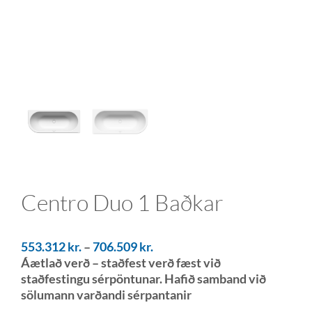
Centro Duo 1 Baðkar
553.312
kr.
–
706.509
kr.
Áætlað verð – staðfest verð fæst við
staðfestingu sérpöntunar. Hafið samband við
sölumann varðandi sérpantanir