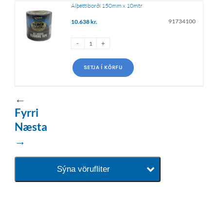
Álþéttiborði 150mm x 10mtr
91734100
10.638
kr.
SETJA Í KÖRFU
←
Fyrri
Næsta
→
Sýna vörufliter