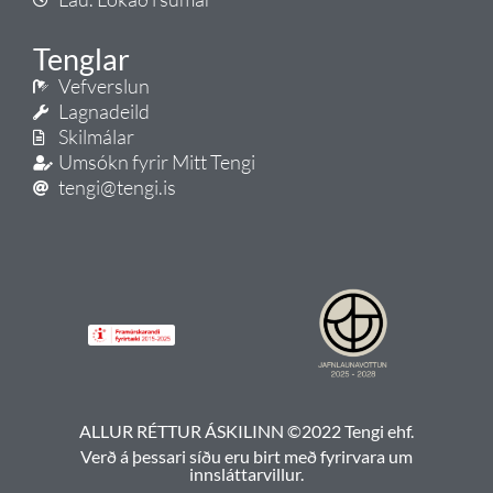
Tenglar
Vefverslun
Lagnadeild
Skilmálar
Umsókn fyrir Mitt Tengi
tengi@tengi.is
ALLUR RÉTTUR ÁSKILINN ©2022 Tengi ehf.
Verð á þessari síðu eru birt með fyrirvara um
innsláttarvillur.