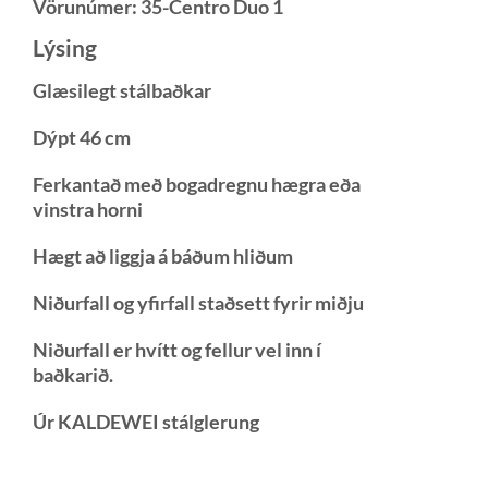
Vörunúmer:
35-Centro Duo 1
Lýsing
Glæsilegt stálbaðkar
Dýpt 46 cm
Ferkantað með bogadregnu hægra eða
vinstra horni
Hægt að liggja á báðum hliðum
Niðurfall og yfirfall staðsett fyrir miðju
Niðurfall er hvítt og fellur vel inn í
baðkarið.
Úr KALDEWEI stálglerung