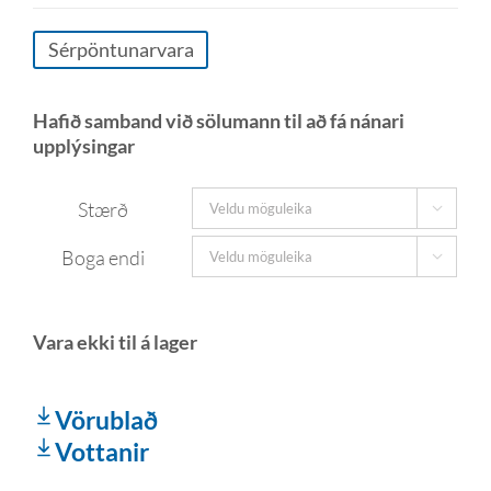
Sérpöntunarvara
Hafið samband við sölumann til að fá nánari
upplýsingar
Stærð

Boga endi

Vörublað
Vottanir