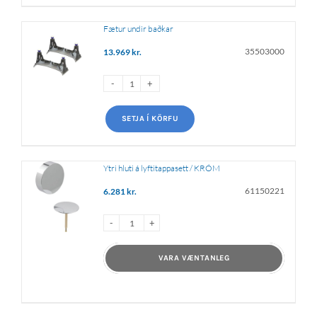
Fætur undir baðkar
35503000
13.969
kr.
SETJA Í KÖRFU
Ytri hluti á lyftitappasett / KRÓM
61150221
6.281
kr.
VARA VÆNTANLEG