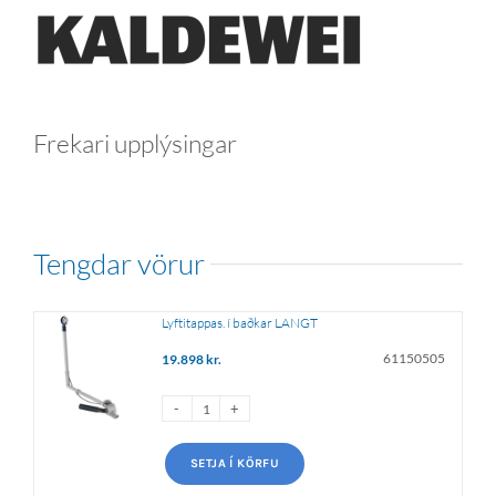
Frekari upplýsingar
tengdar vörur
Lyftitappas. í baðkar LANGT
61150505
19.898
kr.
SETJA Í KÖRFU