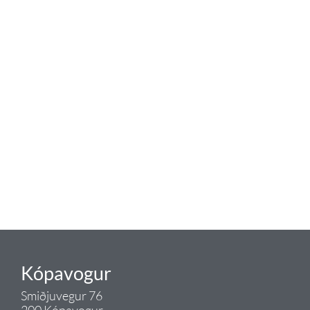
baðaðu þig í gæðunum
Tengi er sérvöruverslun með allt
sem tengist hreinlætis og
blöndunartækjum fyrir bað og
eldhús. Auk þess að bjóða allt
lagnaefni og fittings í lagnadeild
Tengis. Þar veita sérfræðingar
okkar ráðgjöf varðandi allt sem
tengist pípulögnum og
lagnalausnum.
Gæði - Þjónusta - Ábyrgð - það er
Tengi.
Kópavogur
Smiðjuvegur 76