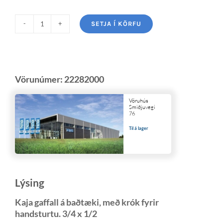
SETJA Í KÖRFU
Vörunúmer:
22282000
Vöruhús
Smiðjuvegi
76
Til á lager
Lýsing
Kaja gaffall á baðtæki, með krók fyrir
handsturtu. 3/4 x 1/2