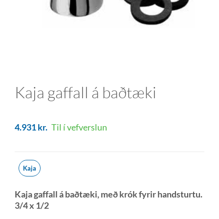
Kaja gaffall á baðtæki
4.931
kr.
Til í vefverslun
Kaja
Kaja gaffall á baðtæki, með krók fyrir handsturtu.
3/4 x 1/2