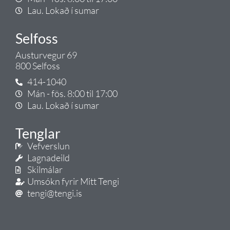
Lau. Lokað í sumar
Selfoss
Austurvegur 69
800 Selfoss
414-1040
Mán - fös. 8:00 til 17:00
Lau. Lokað í sumar
Tenglar
Vefverslun
Lagnadeild
Skilmálar
Umsókn fyrir Mitt Tengi
tengi@tengi.is