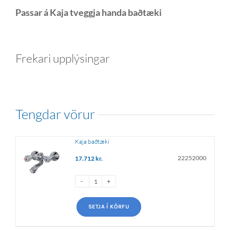
Passar á Kaja tveggja handa baðtæki
Frekari upplýsingar
tengdar vörur
Kaja baðtæki
22252000
17.712
kr.
SETJA Í KÖRFU