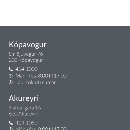
lagnalausnum.
Gæði - Þjónusta - Ábyrgð - það er
Tengi.
Kópavogur
Smiðjuvegur 76
200 Kópavogur
414-1000
Mán - fös. 8:00 til 17:00
Lau. Lokað í sumar
Akureyri
Sjafnargata 1A
600 Akureyri
414-1050
Mán - fös. 8:00 til 17:00