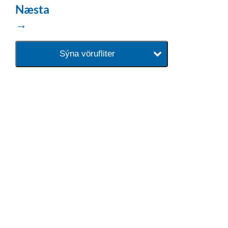
Næsta
→
Sýna vörufliter
baðaðu þig í gæðunum
Tengi er sérvöruverslun með allt
sem tengist hreinlætis og
blöndunartækjum fyrir bað og
eldhús. Auk þess að bjóða allt
lagnaefni og fittings í lagnadeild
Tengis. Þar veita sérfræðingar
okkar ráðgjöf varðandi allt sem
tengist pípulögnum og