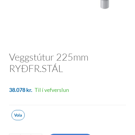
Veggstútur 225mm
RYÐFR.STÁL
38.078
kr.
Til í vefverslun
Vola