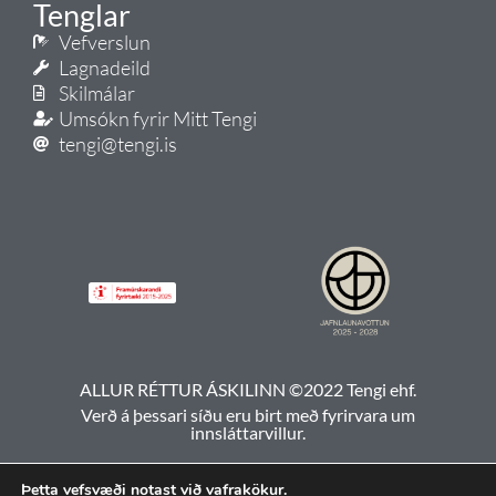
Tenglar
Vefverslun
Lagnadeild
Skilmálar
Umsókn fyrir Mitt Tengi
tengi@tengi.is
ALLUR RÉTTUR ÁSKILINN ©2022 Tengi ehf.
Verð á þessari síðu eru birt með fyrirvara um
innsláttarvillur.
Þetta vefsvæði notast við vafrakökur.