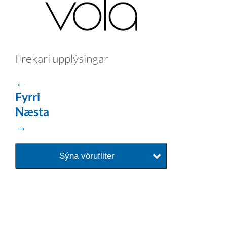
Frekari upplýsingar
←
Fyrri
Næsta
→
Sýna vörufliter
baðaðu þig í gæðunum