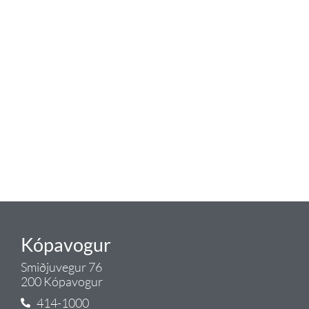
Tengi er sérvöruverslun með allt
sem tengist hreinlætis og
blöndunartækjum fyrir bað og
eldhús. Auk þess að bjóða allt
lagnaefni og fittings í lagnadeild
Tengis. Þar veita sérfræðingar
okkar ráðgjöf varðandi allt sem
tengist pípulögnum og
lagnalausnum.
Gæði - Þjónusta - Ábyrgð - það er
Tengi.
Kópavogur
Smiðjuvegur 76
200 Kópavogur
414-1000