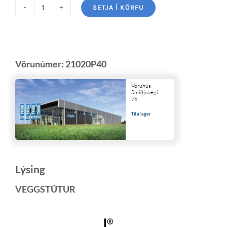
SETJA Í KÖRFU
Vörunúmer:
21020P40
Vöruhús
Smiðjuvegi
76
Til á lager
Lýsing
VEGGSTÚTUR