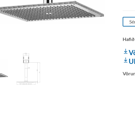
Sé
Hafið
V
U
Vöru