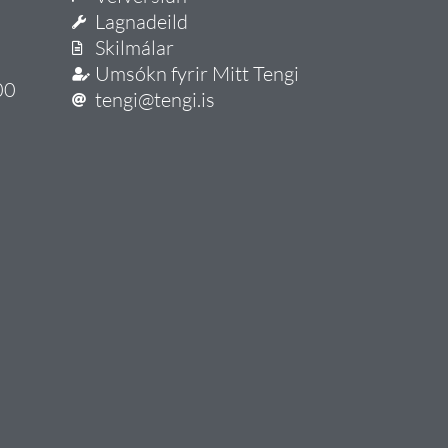
Lagnadeild
Skilmálar
Umsókn fyrir Mitt Tengi
00
tengi@tengi.is