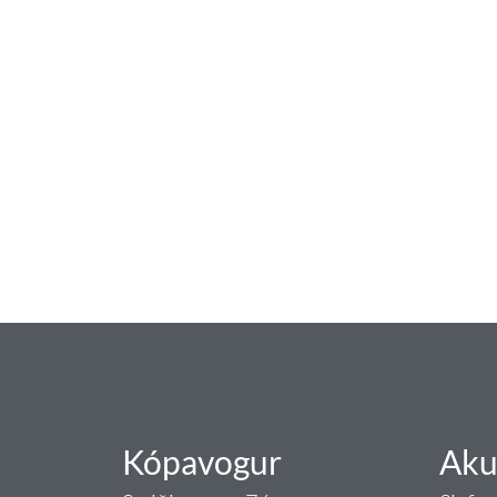
baðaðu þig í gæðu
Tengi er sérvöruverslun með allt sem te
og eldhús. Auk þess að bjóða allt lagnaefn
sérfræðingar okkar ráðgjöf varðandi al
Gæði - Þjónusta - Áby
Kópavogur
Aku