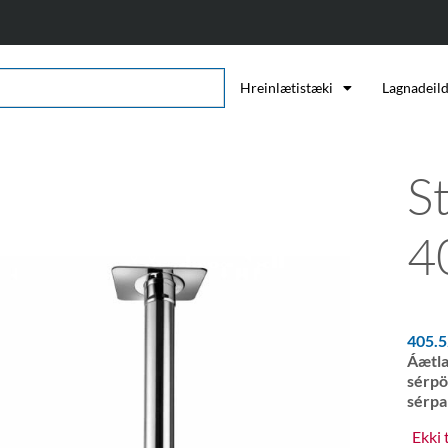
Hreinlætistæki
Lagnadeil
S
4
405.
Áætla
sérpö
sérpa
Ekki 