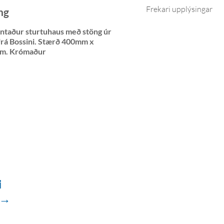
Frekari upplýsingar
ng
ntaður sturtuhaus með stöng úr
, frá Bossini. Stærð 400mm x
m. Krómaður
i
 →