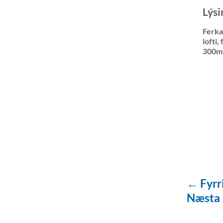
Lýsi
Ferka
lofti
300m
← Fyrr
Næsta