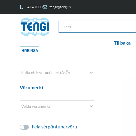
414 1000
tengi@tengi.is
Til baka
HREINSA
Sort Products
Vörumerki
Fela sérpöntunarvöru