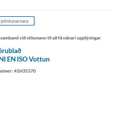
rpöntunarvara
 samband við sölumann til að fá nánari upplýsingar
örublað
NI EN ISO Vottun
númer:
41H35370