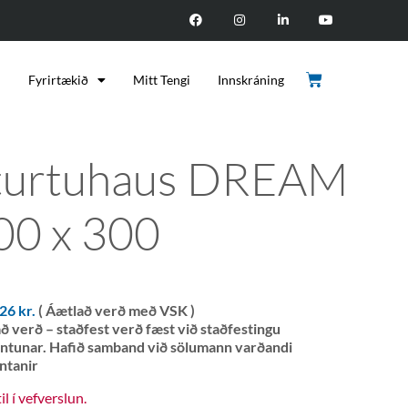
d
Fyrirtækið
Mitt Tengi
Innskráning
turtuhaus DREAM
00 x 300
526
kr.
( Áætlað verð með VSK )
ð verð – staðfest verð fæst við staðfestingu
ntunar. Hafið samband við sölumann varðandi
ntanir
til í vefverslun.