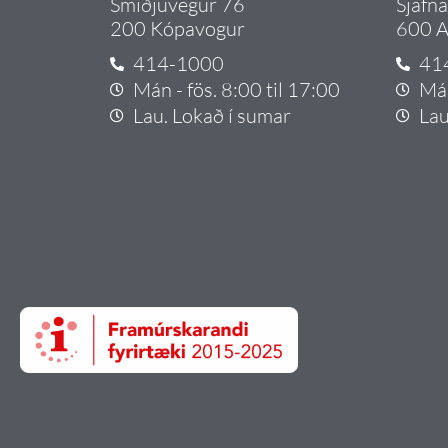
Smiðjuvegur 76
Sjafn
200 Kópavogur
600 A
414-1000
41
Mán - fös. 8:00 til 17:00
Mán
Lau. Lokað í sumar
Lau