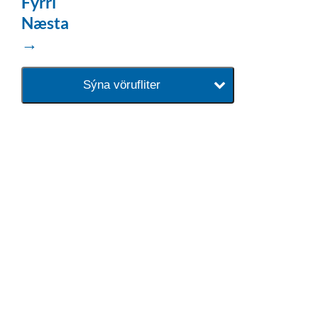
Fyrri
Næsta
→
Sýna vörufliter
baðaðu þig í gæðunum
Tengi er sérvöruverslun með allt
sem tengist hreinlætis og
blöndunartækjum fyrir bað og
eldhús. Auk þess að bjóða allt
lagnaefni og fittings í lagnadeild
Tengis. Þar veita sérfræðingar
okkar ráðgjöf varðandi allt sem
tengist pípulögnum og