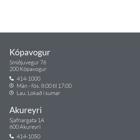
lagnalausnum.
Gæði - Þjónusta - Ábyrgð - það er
Tengi.
Kópavogur
Smiðjuvegur 76
200 Kópavogur
414-1000
Mán - fös. 8:00 til 17:00
Lau. Lokað í sumar
Akureyri
Sjafnargata 1A
600 Akureyri
414-1050