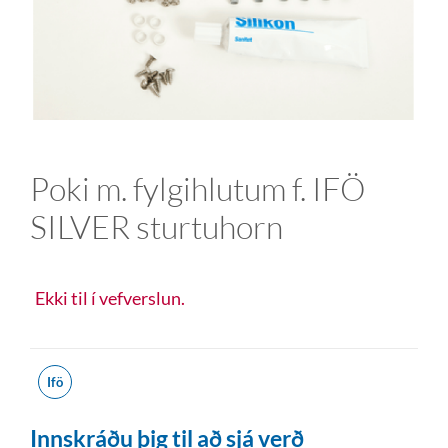
Poki m. fylgihlutum f. IFÖ
SILVER sturtuhorn
Ekki til í vefverslun.
Ifö
Innskráðu þig til að sjá verð