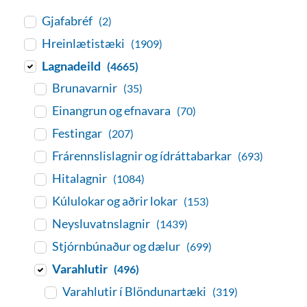
Gjafabréf
(2)
Hreinlætistæki
(1909)
Lagnadeild
(4665)
Brunavarnir
(35)
Einangrun og efnavara
(70)
Festingar
(207)
Frárennslislagnir og ídráttabarkar
(693)
Hitalagnir
(1084)
Kúlulokar og aðrir lokar
(153)
Neysluvatnslagnir
(1439)
Stjórnbúnaður og dælur
(699)
Varahlutir
(496)
Varahlutir í Blöndunartæki
(319)