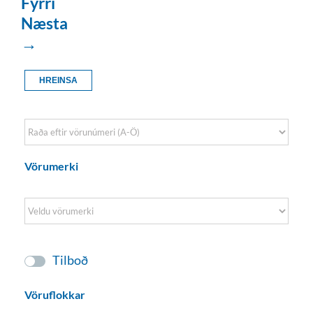
Fyrri
Næsta
→
HREINSA
Sort Products
Vörumerki
Tilboð
Vöruflokkar