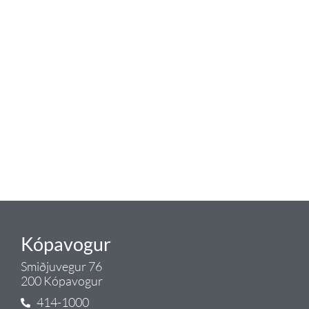
Tengi er sérvöruverslun með allt
sem tengist hreinlætis og
blöndunartækjum fyrir bað og
eldhús. Auk þess að bjóða allt
lagnaefni og fittings í lagnadeild
Tengis. Þar veita sérfræðingar
okkar ráðgjöf varðandi allt sem
tengist pípulögnum og
lagnalausnum.
Gæði - Þjónusta - Ábyrgð - það er
Tengi.
Kópavogur
Smiðjuvegur 76
200 Kópavogur
414-1000