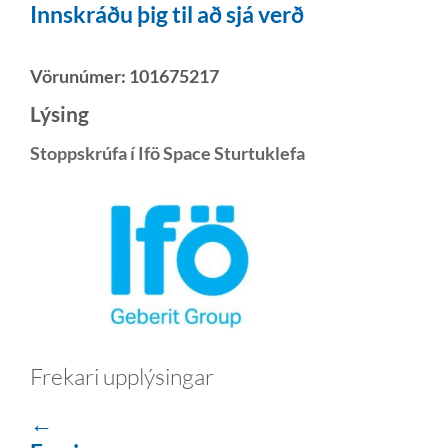
Innskráðu þig til að sjá verð
Vörunúmer:
101675217
Lýsing
Stoppskrúfa í Ifö Space Sturtuklefa
Frekari upplýsingar
←