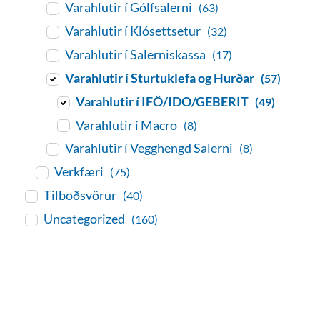
Varahlutir í Gólfsalerni
(63)
Varahlutir í Klósettsetur
(32)
Varahlutir í Salerniskassa
(17)
Varahlutir í Sturtuklefa og Hurðar
(57)
Varahlutir í IFÖ/IDO/GEBERIT
(49)
Varahlutir í Macro
(8)
Varahlutir í Vegghengd Salerni
(8)
Verkfæri
(75)
Tilboðsvörur
(40)
Uncategorized
(160)
baðaðu þig í gæðunum