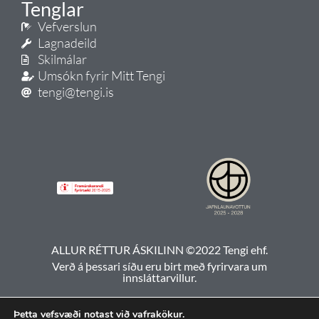
Tenglar
Vefverslun
Lagnadeild
Skilmálar
Umsókn fyrir Mitt Tengi
tengi@tengi.is
ALLUR RÉTTUR ÁSKILINN ©2022 Tengi ehf.
Verð á þessari síðu eru birt með fyrirvara um
innsláttarvillur.
Þetta vefsvæði notast við vafrakökur.