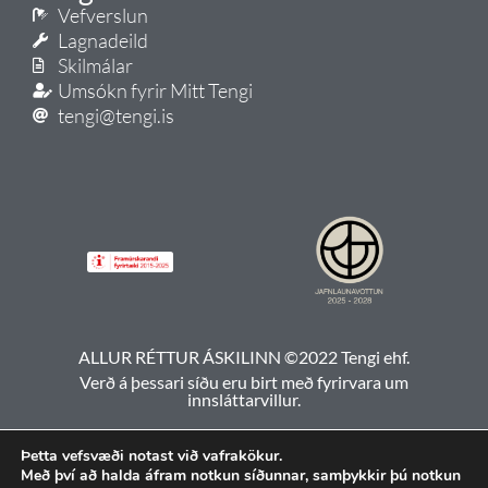
Vefverslun
Lagnadeild
Skilmálar
Umsókn fyrir Mitt Tengi
tengi@tengi.is
ALLUR RÉTTUR ÁSKILINN ©2022 Tengi ehf.
Verð á þessari síðu eru birt með fyrirvara um
innsláttarvillur.
Þetta vefsvæði notast við vafrakökur.
Með því að halda áfram notkun síðunnar, samþykkir þú notkun