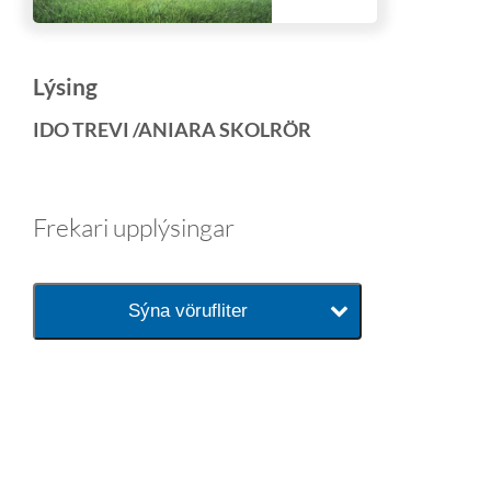
Lýsing
IDO TREVI /ANIARA SKOLRÖR
Frekari upplýsingar
Sýna vörufliter
baðaðu þig í gæðunum