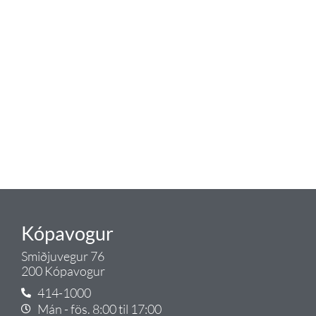
Tengi er sérvöruverslun með allt
sem tengist hreinlætis og
blöndunartækjum fyrir bað og
eldhús. Auk þess að bjóða allt
lagnaefni og fittings í lagnadeild
Tengis. Þar veita sérfræðingar
okkar ráðgjöf varðandi allt sem
tengist pípulögnum og
lagnalausnum.
Gæði - Þjónusta - Ábyrgð - það er
Tengi.
Kópavogur
Smiðjuvegur 76
200 Kópavogur
414-1000
Mán - fös. 8:00 til 17:00