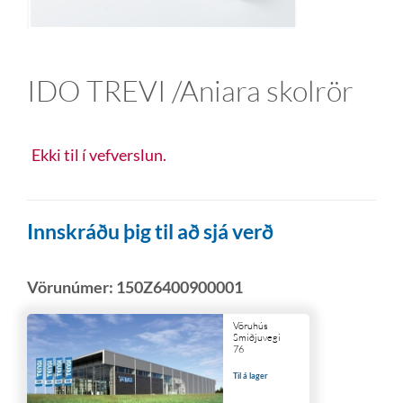
IDO TREVI /Aniara skolrör
Ekki til í vefverslun.
Innskráðu þig til að sjá verð
Vörunúmer:
150Z6400900001
Vöruhús
Smiðjuvegi
76
Til á lager